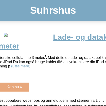
Suhrshus
Lade- og data
 meter
lienske cellularline 3 meterÂ Med dette oplade- og datakabel k
d /iPad.Du kan også bruge kablet tilÂ at synkronisere din iPad 
tning p
(Læs mere)
Køb nu »
t populære webshops og anmeldt dem med stjerner fra 1 til 5 ud