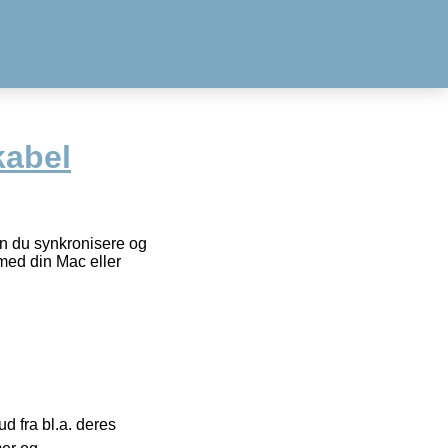
kabel
an du synkronisere og
med din Mac eller
 fra bl.a. deres