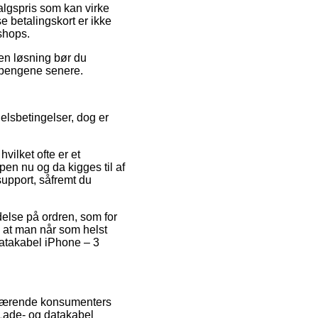
algspris som kan virke
e betalingskort er ikke
shops.
den løsning bør du
ge pengene senere.
elsbetingelser, dog er
vilket ofte er et
pen nu og da kigges til af
support, såfremt du
delse på ordren, som for
, at man når som helst
 datakabel iPhone – 3
 nuværende konsumenters
f Lade- og datakabel