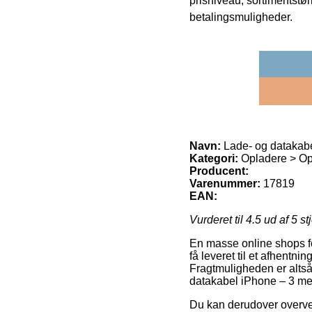
prisniveau, sortimentstø
betalingsmuligheder.
Navn:
Lade- og datakabe
Kategori:
Opladere > Op
Producent:
Varenummer:
17819
EAN:
Vurderet til
4.5
ud af 5 st
En masse online shops fo
få leveret til et afhentni
Fragtmuligheden er altså
datakabel iPhone – 3 met
Du kan derudover overveje