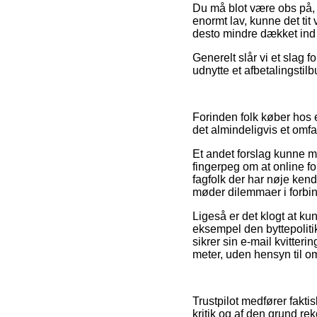
Du må blot være obs på, a
enormt lav, kunne det tit
desto mindre dækket ind 
Generelt slår vi et slag 
udnytte et afbetalingstil
Forinden folk køber hos 
det almindeligvis et omf
Et andet forslag kunne må
fingerpeg om at online fo
fagfolk der har nøje ken
møder dilemmaer i forbi
Ligeså er det klogt at k
eksempel den byttepolitik
sikrer sin e-mail kvitter
meter, uden hensyn til om
Trustpilot medfører fakti
kritik og af den grund re