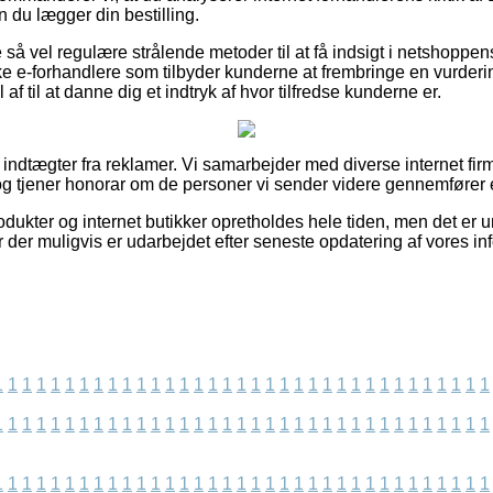
 du lægger din bestilling.
så vel regulære strålende metoder til at få indsigt i netshoppe
e e-forhandlere som tilbyder kunderne at frembringe en vurderin
 af til at danne dig et indtryk af hvor tilfredse kunderne er.
f indtægter fra reklamer. Vi samarbejder med diverse internet fi
g tjener honorar om de personer vi sender videre gennemfører e
dukter og internet butikker opretholdes hele tiden, men det er um
der muligvis er udarbejdet efter seneste opdatering af vores in
1
1
1
1
1
1
1
1
1
1
1
1
1
1
1
1
1
1
1
1
1
1
1
1
1
1
1
1
1
1
1
1
1
1
1
1
1
1
1
1
1
1
1
1
1
1
1
1
1
1
1
1
1
1
1
1
1
1
1
1
1
1
1
1
1
1
1
1
1
1
1
1
1
1
1
1
1
1
1
1
1
1
1
1
1
1
1
1
1
1
1
1
1
1
1
1
1
1
1
1
1
1
1
1
1