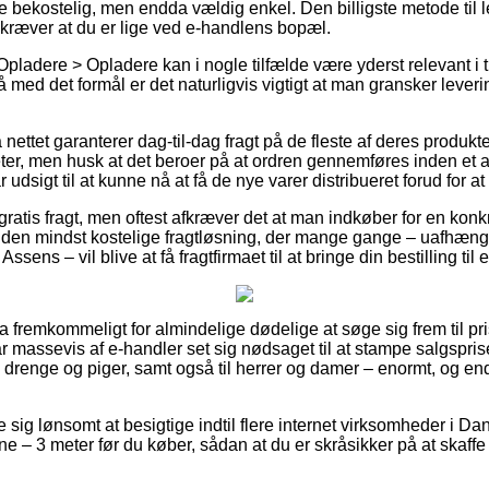
e bekostelig, men endda vældig enkel. Den billigste metode til l
 kræver at du er lige ved e-handlens bopæl.
pladere > Opladere kan i nogle tilfælde være yderst relevant i t
 så med det formål er det naturligvis vigtigt at man gransker leve
nettet garanterer dag-til-dag fragt på de fleste af deres produk
er, men husk at det beroer på at ordren gennemføres inden et 
 udsigt til at kunne nå at få de nye varer distribueret forud for a
ratis fragt, men oftest afkræver det at man indkøber for en konk
r den mindst kostelige fragtløsning, der mange gange – uafhæng
ssens – vil blive at få fragtfirmaet til at bringe din bestilling ti
a fremkommeligt for almindelige dødelige at søge sig frem til pris
har massevis af e-handler set sig nødsaget til at stampe salgspri
til drenge og piger, samt også til herrer og damer – enormt, og 
se sig lønsomt at besigtige indtil flere internet virksomheder i D
e – 3 meter før du køber, sådan at du er skråsikker på at skaffe