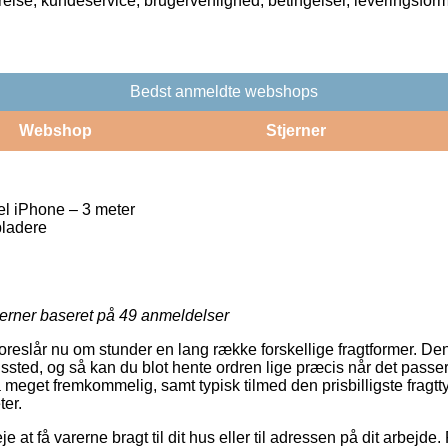
rrelse, kundeservice, brugervenlighed, betingelser, leveringsfor
Bedst anmeldte webshops
Webshop
Stjerner
l iPhone – 3 meter
ladere
jerner baseret på
49
anmeldelser
reslår nu om stunder en lang række forskellige fragtformer. Den
ngssted, og så kan du blot hente ordren lige præcis når det passer
 meget fremkommelig, samt typisk tilmed den prisbilligste fragt
er.
 at få varerne bragt til dit hus eller til adressen på dit arbejde