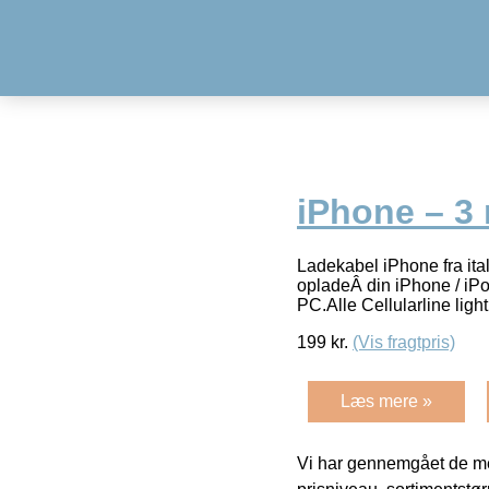
iPhone – 3
Ladekabel iPhone fra ita
opladeÂ din iPhone / iPo
PC.Alle Cellularline ligh
199
kr.
(Vis fragtpris)
Læs mere »
Vi har gennemgået de mes