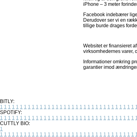
iPhone – 3 meter forinden
Facebook indebærer lige 
Derudover ser vi en rækk
tillige burde drages fordel
Websitet er finansieret a
virksomhedernes varer, o
Informationer omkring pro
garantier imod ændringer 
BITLY:
1
1
1
1
1
1
1
1
1
1
1
1
1
1
1
1
1
1
1
1
1
1
1
1
1
1
1
1
1
1
1
1
1
1
SPOTIFY:
1
1
1
1
1
1
1
1
1
1
1
1
1
1
1
1
1
1
1
1
1
1
1
1
1
1
1
1
1
1
1
1
1
1
CUTTLY BIO:
1
1
1
1
1
1
1
1
1
1
1
1
1
1
1
1
1
1
1
1
1
1
1
1
1
1
1
1
1
1
1
1
1
1
1