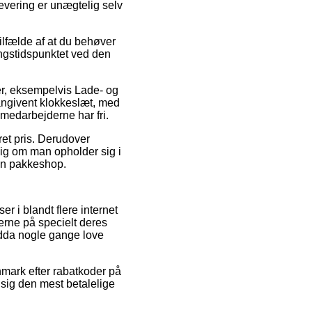
evering er unægtelig selv
ilfælde af at du behøver
ringstidspunktet ved den
ter, eksempelvis Lade- og
angivent klokkeslæt, med
t medarbejderne har fri.
ret pris. Derudover
ig om man opholder sig i
l en pakkeshop.
er i blandt flere internet
serne på specielt deres
endda nogle gange love
anmark efter rabatkoder på
 sig den mest betalelige