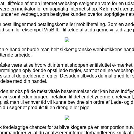
t i tilfælde af at en internet webshop sælger en vare for en uds
 være en indikator for en uoprigtig internet shop. Køb med gængs
under en vedtægt, som beskytter kunden overfor uoprigtige net
for bestillinger med betalingskort eller mobilbetaling. Som en an
bud som for eksempel ViaBill, i tilfælde af at du gerne vil afdra
en e-handler burde man helt sikkert granske webbutikkens hand
attende arbejde.
ske være at se hvorvidt internet shoppen er tilsluttet e-mærket, h
rretningen opfylder de opstillede regler, samt at online webshop
dskab til de gældende regler. Desuden tilbydes du mulighed for 
ndelse med din handel.
unden er obs på de mest vitale bestemmelser der kan have indfly
 virksomheden bruger. I relation til det er det ydermere relevant
ing, så man til enhver tid vil kunne bevidne sin ordre af Lade- og
 du søger et produkt til en dreng eller pige.
sk fordelagtige chancer for at blive klogere på en stor portion
kommanderer vi, at du analyserer internet forhandlerens kritik a