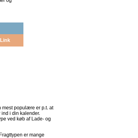
mer og
Link
 mest populære er p.t. at
 ind i din kalender.
type ved køb af Lade- og
. Fragttypen er mange