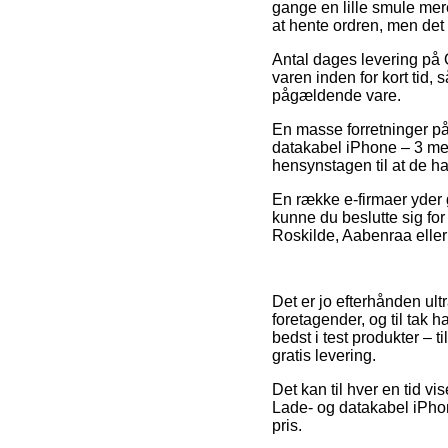
gange en lille smule mer
at hente ordren, men det
Antal dages levering på O
varen inden for kort tid,
pågældende vare.
En masse forretninger på 
datakabel iPhone – 3 met
hensynstagen til at de har
En række e-firmaer yder g
kunne du beslutte sig fo
Roskilde, Aabenraa eller A
Det er jo efterhånden ultr
foretagender, og til tak 
bedst i test produkter – 
gratis levering.
Det kan til hver en tid vi
Lade- og datakabel iPhon
pris.