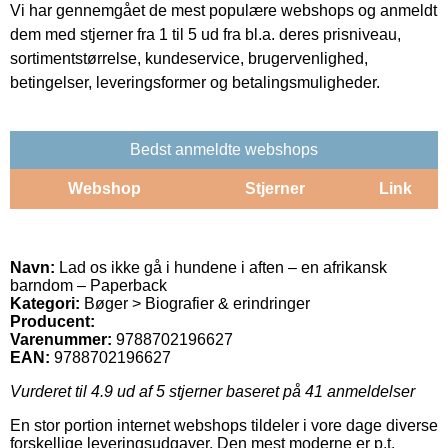
Vi har gennemgået de mest populære webshops og anmeldt
dem med stjerner fra 1 til 5 ud fra bl.a. deres prisniveau,
sortimentstørrelse, kundeservice, brugervenlighed,
betingelser, leveringsformer og betalingsmuligheder.
Bedst anmeldte webshops
Webshop
Stjerner
Link
Navn:
Lad os ikke gå i hundene i aften – en afrikansk
barndom – Paperback
Kategori:
Bøger > Biografier & erindringer
Producent:
Varenummer:
9788702196627
EAN:
9788702196627
Vurderet til
4.9
ud af 5 stjerner baseret på
41
anmeldelser
En stor portion internet webshops tildeler i vore dage diverse
forskellige leveringsudgaver. Den mest moderne er p.t.