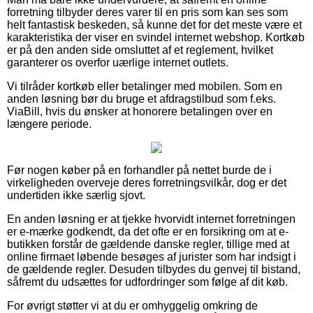
forretning tilbyder deres varer til en pris som kan ses som
helt fantastisk beskeden, så kunne det for det meste være et
karakteristika der viser en svindel internet webshop. Kortkøb
er på den anden side omsluttet af et reglement, hvilket
garanterer os overfor uærlige internet outlets.
Vi tilråder kortkøb eller betalinger med mobilen. Som en
anden løsning bør du bruge et afdragstilbud som f.eks.
ViaBill, hvis du ønsker at honorere betalingen over en
længere periode.
Før nogen køber på en forhandler på nettet burde de i
virkeligheden overveje deres forretningsvilkår, dog er det
undertiden ikke særlig sjovt.
En anden løsning er at tjekke hvorvidt internet forretningen
er e-mærke godkendt, da det ofte er en forsikring om at e-
butikken forstår de gældende danske regler, tillige med at
online firmaet løbende besøges af jurister som har indsigt i
de gældende regler. Desuden tilbydes du genvej til bistand,
såfremt du udsættes for udfordringer som følge af dit køb.
For øvrigt støtter vi at du er omhyggelig omkring de