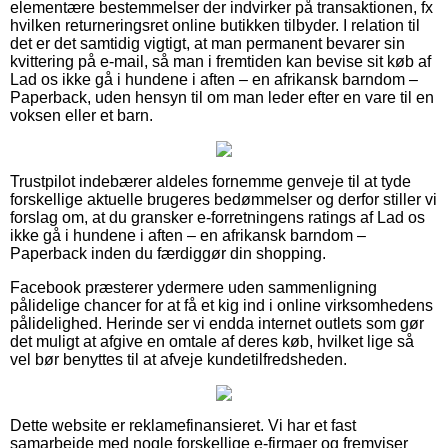
elementære bestemmelser der indvirker på transaktionen, fx
hvilken returneringsret online butikken tilbyder. I relation til
det er det samtidig vigtigt, at man permanent bevarer sin
kvittering på e-mail, så man i fremtiden kan bevise sit køb af
Lad os ikke gå i hundene i aften – en afrikansk barndom –
Paperback, uden hensyn til om man leder efter en vare til en
voksen eller et barn.
Trustpilot indebærer aldeles fornemme genveje til at tyde
forskellige aktuelle brugeres bedømmelser og derfor stiller vi
forslag om, at du gransker e-forretningens ratings af Lad os
ikke gå i hundene i aften – en afrikansk barndom –
Paperback inden du færdiggør din shopping.
Facebook præsterer ydermere uden sammenligning
pålidelige chancer for at få et kig ind i online virksomhedens
pålidelighed. Herinde ser vi endda internet outlets som gør
det muligt at afgive en omtale af deres køb, hvilket lige så
vel bør benyttes til at afveje kundetilfredsheden.
Dette website er reklamefinansieret. Vi har et fast
samarbejde med nogle forskellige e-firmaer og fremviser