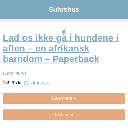
Suhrshus
Lad os ikke gå i hundene i
aften – en afrikansk
barndom – Paperback
(Læs mere)
149.95
kr.
(Vis fragtpris)
Læs mere »
Køb nu »