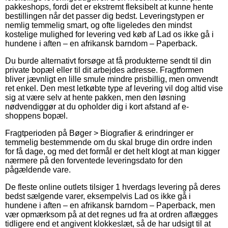
pakkeshops, fordi det er ekstremt fleksibelt at kunne hente
bestillingen når det passer dig bedst. Leveringstypen er
nemlig temmelig smart, og ofte ligeledes den mindst
kostelige mulighed for levering ved køb af Lad os ikke gå i
hundene i aften – en afrikansk barndom – Paperback.
Du burde alternativt forsøge at få produkterne sendt til din
private bopæl eller til dit arbejdes adresse. Fragtformen
bliver jævnligt en lille smule mindre prisbillig, men omvendt
ret enkel. Den mest letkøbte type af levering vil dog altid vise
sig at være selv at hente pakken, men den løsning
nødvendiggør at du opholder dig i kort afstand af e-
shoppens bopæl.
Fragtperioden på Bøger > Biografier & erindringer er
temmelig bestemmende om du skal bruge din ordre inden
for få dage, og med det formål er det helt klogt at man kigger
nærmere på den forventede leveringsdato for den
pågældende vare.
De fleste online outlets tilsiger 1 hverdags levering på deres
bedst sælgende varer, eksempelvis Lad os ikke gå i
hundene i aften – en afrikansk barndom – Paperback, men
vær opmærksom på at det regnes ud fra at ordren aflægges
tidligere end et angivent klokkeslæt, så de har udsigt til at