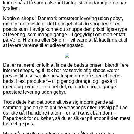
kunne nå at få varen afsendt før logistikmedarbejderne har
fyraften.
Nogle e-shops i Danmark præsterer levering uden gebyr,
men for det meste er det betinget af at du shopper for en
præcis sum. I øvrigt kunne du snuppe den prisbilligste type
af levering, som mange gange – ligegyldigt om man er tæt
på Vejle, Hjørring eller Skjern – vil være at få fragtfirmaet til
at levere varerne til et udleveringssted.
Det er ret nemt for folk at finde de bedste priser i blandt flere
internet shops, og til tak har massevis af e-shops været
presset til at at sænke udsalgspriserne på specielt deres
bedst i test produkter – til piger og drenge, og ligeså til
mænd og kvinder – en hel del, og endda nogle gange
præstere levering uden gebyr.
Trods dette kan det trods alt vise sig indbringende at
sammenligne enkelte online webshops efter udsalg på Lad
os ikke gå i hundene i aften – en afrikansk barndom –
Paperback før du køber, så du er sikker på at opnå den mest
betalelige pris.
Man må bare ikke undervurdere, at såfremt en online