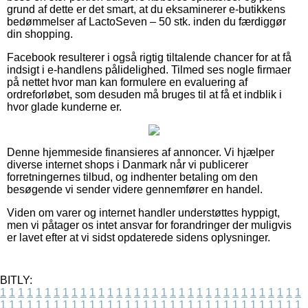
grund af dette er det smart, at du eksaminerer e-butikkens
bedømmelser af LactoSeven – 50 stk. inden du færdiggør
din shopping.
Facebook resulterer i også rigtig tiltalende chancer for at få
indsigt i e-handlens pålidelighed. Tilmed ses nogle firmaer
på nettet hvor man kan formulere en evaluering af
ordreforløbet, som desuden må bruges til at få et indblik i
hvor glade kunderne er.
Denne hjemmeside finansieres af annoncer. Vi hjælper
diverse internet shops i Danmark når vi publicerer
forretningernes tilbud, og indhenter betaling om den
besøgende vi sender videre gennemfører en handel.
Viden om varer og internet handler understøttes hyppigt,
men vi påtager os intet ansvar for forandringer der muligvis
er lavet efter at vi sidst opdaterede sidens oplysninger.
BITLY:
1
1
1
1
1
1
1
1
1
1
1
1
1
1
1
1
1
1
1
1
1
1
1
1
1
1
1
1
1
1
1
1
1
1
1
1
1
1
1
1
1
1
1
1
1
1
1
1
1
1
1
1
1
1
1
1
1
1
1
1
1
1
1
1
1
1
1
1