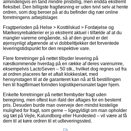
almindeligvis en tand mindre prisbillig, men endda ekstremt
fleksibel. Den billigste fragtløsning er uden tvivl selv at hente
ordren, som dog beroer på at du befinder dig nær online
forretningens arbejdslager.
Fragtperioden på Helse > Kosttilskud > Fordøjelse og
Mælkesyrebakterier er jo ekstremt aktuel i tilfælde af at du
mangler varerne omgående, så af den grund er det
øjensynligt afgørende at vi dobbelttjekker det forventede
leveringstidspunkt for den respektive vare.
Flere forretninger på nettet tilbyder levering på
næstkommende hverdag på en række af deres varenumre,
eksempelvis LactoSeven – 50 stk., hvilket dog regnes ud fra
at ordren placeres før et aftalt klokkeslæt, med
hensynstagen til at de garanteret kan nå at få bestillingen
hen til fragtfirmaet forinden logistikpersonalet tager hjem.
Enkelte forretninger på nettet frembyder fragt uden
beregning, men oftest kun ifald der aftages for en bestemt
pris. Desuden burde man overveje den mindst kostelige
mulighed for fragt, som gerne – ligegyldigt om man opholder
sig tæt på Vejle, Kalundborg eller Hundested – vil være at få
dem til at køre ordren til et udleveringssted.