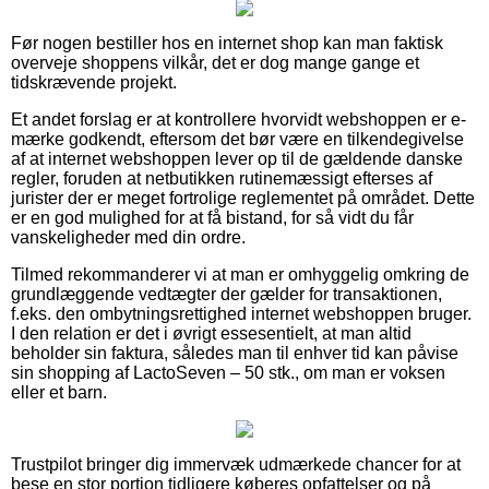
Før nogen bestiller hos en internet shop kan man faktisk
overveje shoppens vilkår, det er dog mange gange et
tidskrævende projekt.
Et andet forslag er at kontrollere hvorvidt webshoppen er e-
mærke godkendt, eftersom det bør være en tilkendegivelse
af at internet webshoppen lever op til de gældende danske
regler, foruden at netbutikken rutinemæssigt efterses af
jurister der er meget fortrolige reglementet på området. Dette
er en god mulighed for at få bistand, for så vidt du får
vanskeligheder med din ordre.
Tilmed rekommanderer vi at man er omhyggelig omkring de
grundlæggende vedtægter der gælder for transaktionen,
f.eks. den ombytningsrettighed internet webshoppen bruger.
I den relation er det i øvrigt essesentielt, at man altid
beholder sin faktura, således man til enhver tid kan påvise
sin shopping af LactoSeven – 50 stk., om man er voksen
eller et barn.
Trustpilot bringer dig immervæk udmærkede chancer for at
bese en stor portion tidligere køberes opfattelser og på