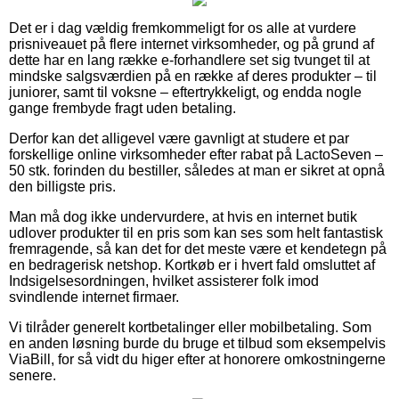
Det er i dag vældig fremkommeligt for os alle at vurdere
prisniveauet på flere internet virksomheder, og på grund af
dette har en lang række e-forhandlere set sig tvunget til at
mindske salgsværdien på en række af deres produkter – til
juniorer, samt til voksne – eftertrykkeligt, og endda nogle
gange frembyde fragt uden betaling.
Derfor kan det alligevel være gavnligt at studere et par
forskellige online virksomheder efter rabat på LactoSeven –
50 stk. forinden du bestiller, således at man er sikret at opnå
den billigste pris.
Man må dog ikke undervurdere, at hvis en internet butik
udlover produkter til en pris som kan ses som helt fantastisk
fremragende, så kan det for det meste være et kendetegn på
en bedragerisk netshop. Kortkøb er i hvert fald omsluttet af
Indsigelsesordningen, hvilket assisterer folk imod
svindlende internet firmaer.
Vi tilråder generelt kortbetalinger eller mobilbetaling. Som
en anden løsning burde du bruge et tilbud som eksempelvis
ViaBill, for så vidt du higer efter at honorere omkostningerne
senere.