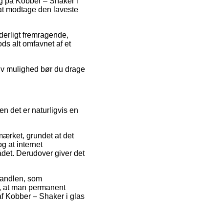
alg på Kobber – Shaker i
 at modtage den laveste
nderligt fremragende,
ods alt omfavnet af et
tiv mulighed bør du drage
en det er naturligvis en
mærket, grundet at det
g at internet
ådet. Derudover giver det
 handlen, som
gt, at man permanent
af Kobber – Shaker i glas