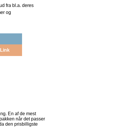
 fra bl.a. deres
mer og
Link
ing. En af de mest
 pakken når det passer
a den prisbilligste