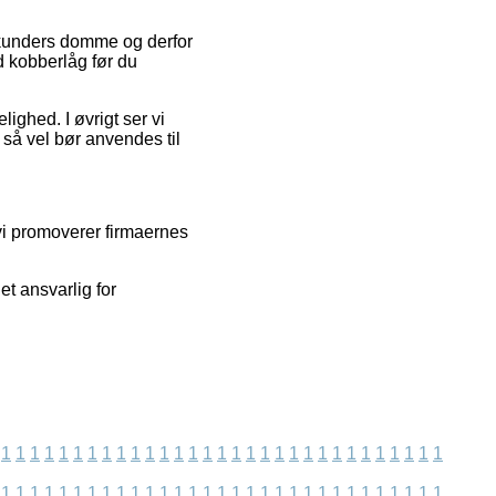
 kunders domme og derfor
 kobberlåg før du
lighed. I øvrigt ser vi
så vel bør anvendes til
vi promoverer firmaernes
t ansvarlig for
1
1
1
1
1
1
1
1
1
1
1
1
1
1
1
1
1
1
1
1
1
1
1
1
1
1
1
1
1
1
1
1
1
1
1
1
1
1
1
1
1
1
1
1
1
1
1
1
1
1
1
1
1
1
1
1
1
1
1
1
1
1