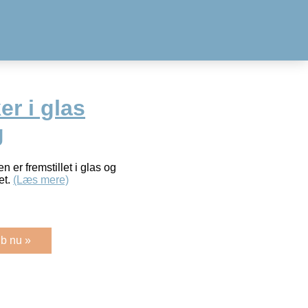
r i glas
g
 er fremstillet i glas og
et.
(Læs mere)
b nu »