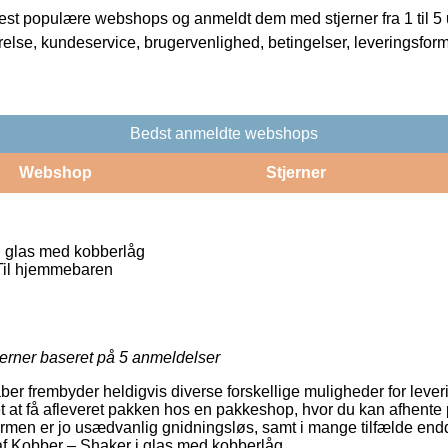
t populære webshops og anmeldt dem med stjerner fra 1 til 5 ud
rrelse, kundeservice, brugervenlighed, betingelser, leveringsfor
Bedst anmeldte webshops
Webshop
Stjerner
 glas med kobberlåg
l hjemmebaren
jerner baseret på
5
anmeldelser
aber frembyder heldigvis diverse forskellige muligheder for lever
et at få afleveret pakken hos en pakkeshop, hvor du kan afhente
formen er jo usædvanlig gnidningsløs, samt i mange tilfælde endd
f Kobber – Shaker i glas med kobberlåg.