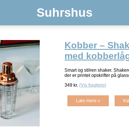
Suhrshus
Kobber – Shake
med kobberlå
Smart og stilren shaker. Shakeren
der er printet opskrifter på glass
349
kr.
(Vis fragtpris)
Læs mere »
Kø