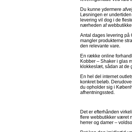
Du kunne ydermere afveje 
Løsningen er undertiden 
levering vil dog i de fle
nærheden af webbutikken
Antal dages levering på
mangler produkterne strak
den relevante vare.
En række online forhandl
Kobber – Shaker i glas m
klokkeslæt, sådan at de g
En hel del internet outlet
konkret beløb. Derudover 
du opholder sig i Københa
afhentningssted.
Det er efterhånden virkelig
flere webbutikker været n
herrer og damer – voldso