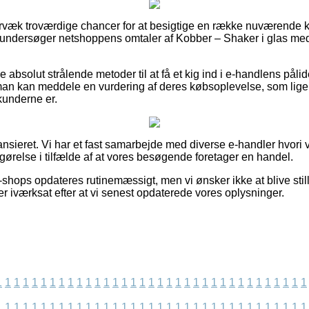
ervæk troværdige chancer for at besigtige en række nuværende
 undersøger netshoppens omtaler af Kobber – Shaker i glas med
 absolut strålende metoder til at få et kig ind i e-handlens pålide
an kan meddele en vurdering af deres købsoplevelse, som lige 
kunderne er.
ansieret. Vi har et fast samarbejde med diverse e-handler hvori 
gørelse i tilfælde af at vores besøgende foretager en handel.
hops opdateres rutinemæssigt, men vi ønsker ikke at blive stille
er iværksat efter at vi senest opdaterede vores oplysninger.
1
1
1
1
1
1
1
1
1
1
1
1
1
1
1
1
1
1
1
1
1
1
1
1
1
1
1
1
1
1
1
1
1
1
1
1
1
1
1
1
1
1
1
1
1
1
1
1
1
1
1
1
1
1
1
1
1
1
1
1
1
1
1
1
1
1
1
1
1
1