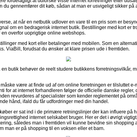
re fordelagtigt at udforske visse internet forretninger efter uds
 du gennemfører dit køb, sådan at man er usvigeligt sikker på
erse, at når en netbutik udlover en vare til en pris som er besy
gnal om en bedragerisk internet butik. Bestillinger med kort er tr
 en overfor uoprigtige online webshops.
stillinger med kort eller betalinger med mobilen. Som en alterna
eks. ViaBill, forudsat du ønsker at klare prisen ude i fremtiden.
å en butik behøver de reelt studere butikkens forretningsvilkår, m
åske være at finde ud af om online forretningen er tilsluttet e-
 for at internet forhandleren følger de officielle danske regler, o
 anden revurderes af specialister som kender reglementet på omr
nde hånd, ifald du får udfordringer med din handel.
køber er sat ind i de primære retningslinjer der kan influere på
srettighed internet selskabet bruger. Her er det i øvrigt vigti
ttering, således man i fremtiden vil kunne bevidne sin shopping 
 man er på shopping til en voksen eller et barn.