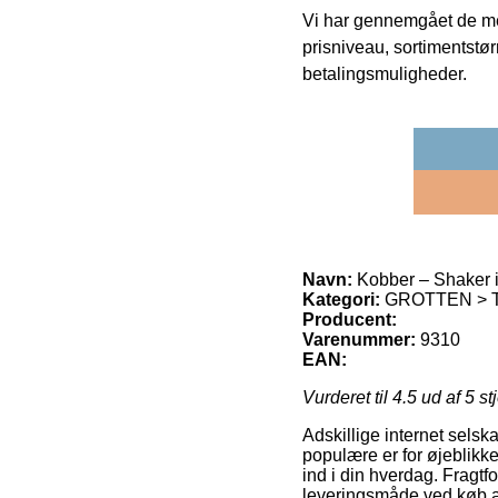
Vi har gennemgået de mes
prisniveau, sortimentstø
betalingsmuligheder.
Navn:
Kobber – Shaker i
Kategori:
GROTTEN > Ti
Producent:
Varenummer:
9310
EAN:
Vurderet til
4.5
ud af 5 st
Adskillige internet selsk
populære er for øjeblikk
ind i din hverdag. Fragt
leveringsmåde ved køb a