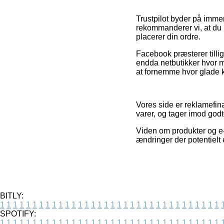
Trustpilot byder på imm
rekommanderer vi, at du
placerer din ordre.
Facebook præsterer tillige
endda netbutikker hvor m
at fornemme hvor glade 
Vores side er reklamefin
varer, og tager imod godt
Viden om produkter og e-s
ændringer der potentielt 
BITLY:
1
1
1
1
1
1
1
1
1
1
1
1
1
1
1
1
1
1
1
1
1
1
1
1
1
1
1
1
1
1
1
1
1
1
SPOTIFY:
1
1
1
1
1
1
1
1
1
1
1
1
1
1
1
1
1
1
1
1
1
1
1
1
1
1
1
1
1
1
1
1
1
1