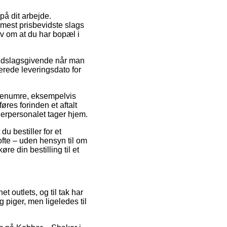
på dit arbejde.
mest prisbevidste slags
rav om at du har bopæl i
 udslagsgivende når man
erede leveringsdato for
varenumre, eksempelvis
res forinden et aftalt
gerpersonalet tager hjem.
du bestiller for et
ofte – uden hensyn til om
e din bestilling til et
et outlets, og til tak har
 piger, men ligeledes til