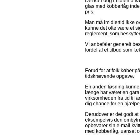
Det kan dog imidlertid væ
glas med kobberlåg inden
pris.
Man må imidlertid ikke ov
kunne det ofte være et si
reglement, som beskytter
Vi anbefaler generelt be
fordel af et tilbud som f.
Forud for at folk køber p
tidskrævende opgave.
En anden løsning kunne m
længe har været en garanti
virksomheden fra tid til
dig chance for en hjælpe
Derudover er det godt at 
eksempelvis den ombytning
opbevarer sin e-mail kvi
med kobberlåg, uanset om