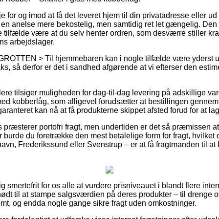
for og imod at få det leveret hjem til din privatadresse eller ud 
en anelse mere bekostelig, men samtidig ret let gængelig. Den 
ste tilfælde være at du selv henter ordren, som desværre stiller k
s arbejdslager.
 GROTTEN > Til hjemmebaren kan i nogle tilfælde være yderst
s, så derfor er det i sandhed afgørende at vi efterser den estim
ere tilsiger muligheden for dag-til-dag levering på adskillige 
ed kobberlåg, som alligevel forudsætter at bestillingen gennemfø
aranteret kan nå at få produkterne skippet afsted forud for at la
s præsterer portofri fragt, men undertiden er det så præmissen at 
burde du foretrække den mest betalelige form for fragt, hvilket 
vn, Frederikssund eller Svenstrup – er at få fragtmanden til at kør
 smertefrit for os alle at vurdere prisniveauet i blandt flere intern
ødt til at stampe salgsværdien på deres produkter – til drenge og
mt, og endda nogle gange sikre fragt uden omkostninger.