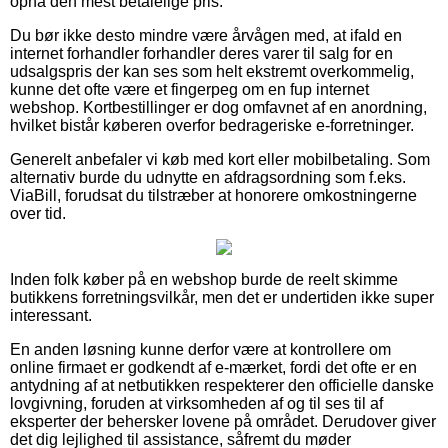
opnå den mest betalelige pris.
Du bør ikke desto mindre være årvågen med, at ifald en
internet forhandler forhandler deres varer til salg for en
udsalgspris der kan ses som helt ekstremt overkommelig,
kunne det ofte være et fingerpeg om en fup internet
webshop. Kortbestillinger er dog omfavnet af en anordning,
hvilket bistår køberen overfor bedrageriske e-forretninger.
Generelt anbefaler vi køb med kort eller mobilbetaling. Som
alternativ burde du udnytte en afdragsordning som f.eks.
ViaBill, forudsat du tilstræber at honorere omkostningerne
over tid.
Inden folk køber på en webshop burde de reelt skimme
butikkens forretningsvilkår, men det er undertiden ikke super
interessant.
En anden løsning kunne derfor være at kontrollere om
online firmaet er godkendt af e-mærket, fordi det ofte er en
antydning af at netbutikken respekterer den officielle danske
lovgivning, foruden at virksomheden af og til ses til af
eksperter der behersker lovene på området. Derudover giver
det dig lejlighed til assistance, såfremt du møder