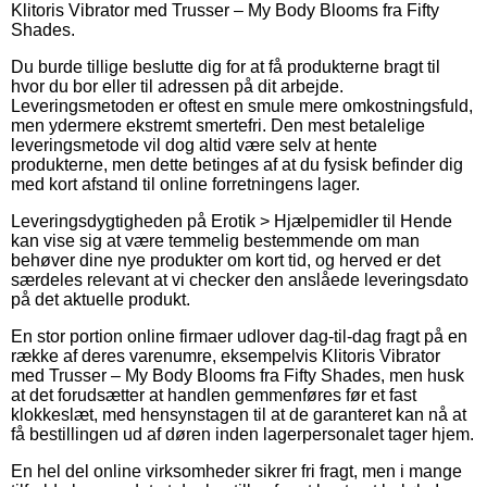
Klitoris Vibrator med Trusser – My Body Blooms fra Fifty
Shades.
Du burde tillige beslutte dig for at få produkterne bragt til
hvor du bor eller til adressen på dit arbejde.
Leveringsmetoden er oftest en smule mere omkostningsfuld,
men ydermere ekstremt smertefri. Den mest betalelige
leveringsmetode vil dog altid være selv at hente
produkterne, men dette betinges af at du fysisk befinder dig
med kort afstand til online forretningens lager.
Leveringsdygtigheden på Erotik > Hjælpemidler til Hende
kan vise sig at være temmelig bestemmende om man
behøver dine nye produkter om kort tid, og herved er det
særdeles relevant at vi checker den anslåede leveringsdato
på det aktuelle produkt.
En stor portion online firmaer udlover dag-til-dag fragt på en
række af deres varenumre, eksempelvis Klitoris Vibrator
med Trusser – My Body Blooms fra Fifty Shades, men husk
at det forudsætter at handlen gemmenføres før et fast
klokkeslæt, med hensynstagen til at de garanteret kan nå at
få bestillingen ud af døren inden lagerpersonalet tager hjem.
En hel del online virksomheder sikrer fri fragt, men i mange