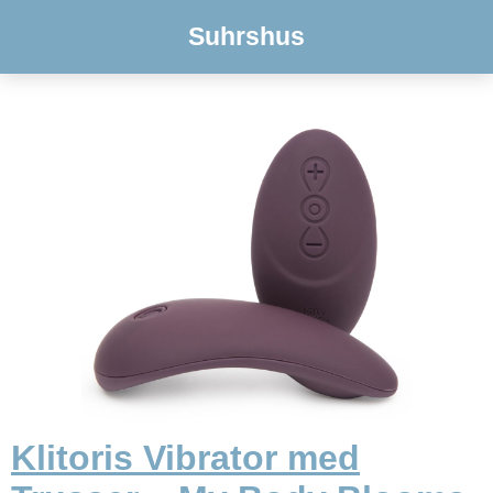
Suhrshus
Klitoris Vibrator med