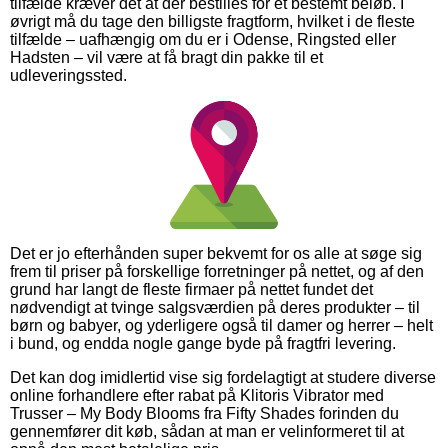
tilfælde kræver det at der bestilles for et bestemt beløb. I
øvrigt må du tage den billigste fragtform, hvilket i de fleste
tilfælde – uafhængig om du er i Odense, Ringsted eller
Hadsten – vil være at få bragt din pakke til et
udleveringssted.
Det er jo efterhånden super bekvemt for os alle at søge sig
frem til priser på forskellige forretninger på nettet, og af den
grund har langt de fleste firmaer på nettet fundet det
nødvendigt at tvinge salgsværdien på deres produkter – til
børn og babyer, og yderligere også til damer og herrer – helt
i bund, og endda nogle gange byde på fragtfri levering.
Det kan dog imidlertid vise sig fordelagtigt at studere diverse
online forhandlere efter rabat på Klitoris Vibrator med
Trusser – My Body Blooms fra Fifty Shades forinden du
gennemfører dit køb, sådan at man er velinformeret til at