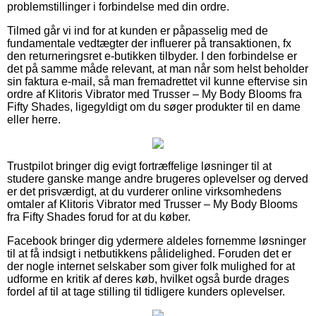
problemstillinger i forbindelse med din ordre.
Tilmed går vi ind for at kunden er påpasselig med de
fundamentale vedtægter der influerer på transaktionen, fx
den returneringsret e-butikken tilbyder. I den forbindelse er
det på samme måde relevant, at man når som helst beholder
sin faktura e-mail, så man fremadrettet vil kunne eftervise sin
ordre af Klitoris Vibrator med Trusser – My Body Blooms fra
Fifty Shades, ligegyldigt om du søger produkter til en dame
eller herre.
Trustpilot bringer dig evigt fortræffelige løsninger til at
studere ganske mange andre brugeres oplevelser og derved
er det prisværdigt, at du vurderer online virksomhedens
omtaler af Klitoris Vibrator med Trusser – My Body Blooms
fra Fifty Shades forud for at du køber.
Facebook bringer dig ydermere aldeles fornemme løsninger
til at få indsigt i netbutikkens pålidelighed. Foruden det er
der nogle internet selskaber som giver folk mulighed for at
udforme en kritik af deres køb, hvilket også burde drages
fordel af til at tage stilling til tidligere kunders oplevelser.