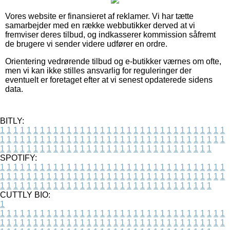
Vores website er finansieret af reklamer. Vi har tætte
samarbejder med en række webbutikker derved at vi
fremviser deres tilbud, og indkasserer kommission såfremt
de brugere vi sender videre udfører en ordre.
Orientering vedrørende tilbud og e-butikker værnes om ofte,
men vi kan ikke stilles ansvarlig for reguleringer der
eventuelt er foretaget efter at vi senest opdaterede sidens
data.
BITLY:
1
1
1
1
1
1
1
1
1
1
1
1
1
1
1
1
1
1
1
1
1
1
1
1
1
1
1
1
1
1
1
1
1
1
1
1
1
1
1
1
1
1
1
1
1
1
1
1
1
1
1
1
1
1
1
1
1
1
1
1
1
1
1
1
1
1
1
1
1
1
1
1
1
1
1
1
1
1
1
1
1
1
1
1
1
1
1
1
1
1
1
1
1
1
1
1
1
1
1
1
SPOTIFY:
1
1
1
1
1
1
1
1
1
1
1
1
1
1
1
1
1
1
1
1
1
1
1
1
1
1
1
1
1
1
1
1
1
1
1
1
1
1
1
1
1
1
1
1
1
1
1
1
1
1
1
1
1
1
1
1
1
1
1
1
1
1
1
1
1
1
1
1
1
1
1
1
1
1
1
1
1
1
1
1
1
1
1
1
1
1
1
1
1
1
1
1
1
1
1
1
1
1
1
1
CUTTLY BIO:
1
1
1
1
1
1
1
1
1
1
1
1
1
1
1
1
1
1
1
1
1
1
1
1
1
1
1
1
1
1
1
1
1
1
1
1
1
1
1
1
1
1
1
1
1
1
1
1
1
1
1
1
1
1
1
1
1
1
1
1
1
1
1
1
1
1
1
1
1