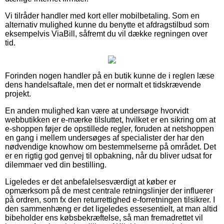
Vi tilråder handler med kort eller mobilbetaling. Som en
alternativ mulighed kunne du benytte et afdragstilbud som
eksempelvis ViaBill, såfremt du vil dække regningen over
tid.
Forinden nogen handler på en butik kunne de i reglen læse
dens handelsaftale, men det er normalt et tidskrævende
projekt.
En anden mulighed kan være at undersøge hvorvidt
webbutikken er e-mærke tilsluttet, hvilket er en sikring om at
e-shoppen føjer de opstillede regler, foruden at netshoppen
en gang i mellem undersøges af specialister der har den
nødvendige knowhow om bestemmelserne på området. Det
er en rigtig god genvej til opbakning, når du bliver udsat for
dilemmaer ved din bestilling.
Ligeledes er det anbefalelsesværdigt at køber er
opmærksom på de mest centrale retningslinjer der influerer
på ordren, som fx den returrettighed e-forretningen tilsikrer. I
den sammenhæng er det ligeledes essesentielt, at man altid
bibeholder ens købsbekræftelse, så man fremadrettet vil