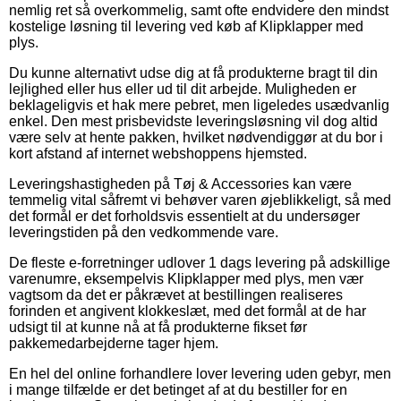
nemlig ret så overkommelig, samt ofte endvidere den mindst
kostelige løsning til levering ved køb af Klipklapper med
plys.
Du kunne alternativt udse dig at få produkterne bragt til din
lejlighed eller hus eller ud til dit arbejde. Muligheden er
beklageligvis et hak mere pebret, men ligeledes usædvanlig
enkel. Den mest prisbevidste leveringsløsning vil dog altid
være selv at hente pakken, hvilket nødvendiggør at du bor i
kort afstand af internet webshoppens hjemsted.
Leveringshastigheden på Tøj & Accessories kan være
temmelig vital såfremt vi behøver varen øjeblikkeligt, så med
det formål er det forholdsvis essentielt at du undersøger
leveringstiden på den vedkommende vare.
De fleste e-forretninger udlover 1 dags levering på adskillige
varenumre, eksempelvis Klipklapper med plys, men vær
vagtsom da det er påkrævet at bestillingen realiseres
forinden et angivent klokkeslæt, med det formål at de har
udsigt til at kunne nå at få produkterne fikset før
pakkemedarbejderne tager hjem.
En hel del online forhandlere lover levering uden gebyr, men
i mange tilfælde er det betinget af at du bestiller for en