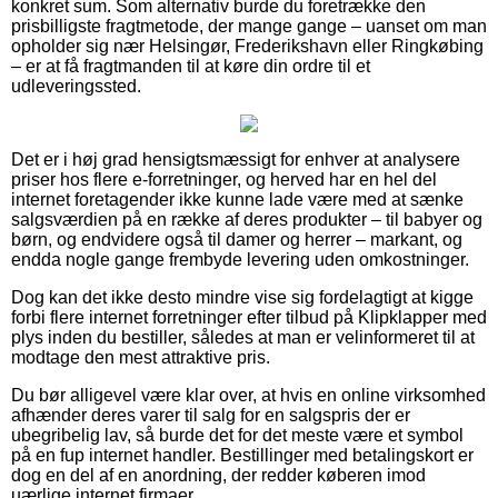
konkret sum. Som alternativ burde du foretrække den
prisbilligste fragtmetode, der mange gange – uanset om man
opholder sig nær Helsingør, Frederikshavn eller Ringkøbing
– er at få fragtmanden til at køre din ordre til et
udleveringssted.
Det er i høj grad hensigtsmæssigt for enhver at analysere
priser hos flere e-forretninger, og herved har en hel del
internet foretagender ikke kunne lade være med at sænke
salgsværdien på en række af deres produkter – til babyer og
børn, og endvidere også til damer og herrer – markant, og
endda nogle gange frembyde levering uden omkostninger.
Dog kan det ikke desto mindre vise sig fordelagtigt at kigge
forbi flere internet forretninger efter tilbud på Klipklapper med
plys inden du bestiller, således at man er velinformeret til at
modtage den mest attraktive pris.
Du bør alligevel være klar over, at hvis en online virksomhed
afhænder deres varer til salg for en salgspris der er
ubegribelig lav, så burde det for det meste være et symbol
på en fup internet handler. Bestillinger med betalingskort er
dog en del af en anordning, der redder køberen imod
uærlige internet firmaer.