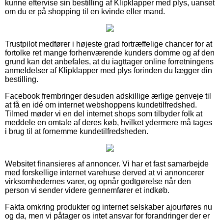
kunne eftervise sin bestilling af Klipklapper med plys, uanset
om du er på shopping til en kvinde eller mand.
Trustpilot medfører i højeste grad fortræffelige chancer for at
fortolke ret mange forhenværende kunders domme og af den
grund kan det anbefales, at du iagttager online forretningens
anmeldelser af Klipklapper med plys forinden du lægger din
bestilling.
Facebook frembringer desuden adskillige ærlige genveje til
at få en idé om internet webshoppens kundetilfredshed.
Tilmed møder vi en del internet shops som tilbyder folk at
meddele en omtale af deres køb, hvilket ydermere må tages
i brug til at fornemme kundetilfredsheden.
Websitet finansieres af annoncer. Vi har et fast samarbejde
med forskellige internet varehuse derved at vi annoncerer
virksomhedernes varer, og opnår godtgørelse når den
person vi sender videre gennemfører et indkøb.
Fakta omkring produkter og internet selskaber ajourføres nu
og da, men vi påtager os intet ansvar for forandringer der er