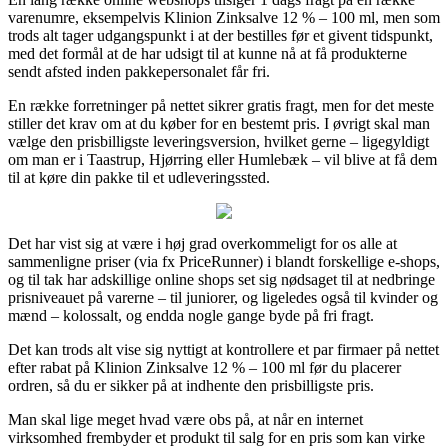
varenumre, eksempelvis Klinion Zinksalve 12 % – 100 ml, men som
trods alt tager udgangspunkt i at der bestilles før et givent tidspunkt,
med det formål at de har udsigt til at kunne nå at få produkterne
sendt afsted inden pakkepersonalet får fri.
En række forretninger på nettet sikrer gratis fragt, men for det meste
stiller det krav om at du køber for en bestemt pris. I øvrigt skal man
vælge den prisbilligste leveringsversion, hvilket gerne – ligegyldigt
om man er i Taastrup, Hjørring eller Humlebæk – vil blive at få dem
til at køre din pakke til et udleveringssted.
Det har vist sig at være i høj grad overkommeligt for os alle at
sammenligne priser (via fx PriceRunner) i blandt forskellige e-shops,
og til tak har adskillige online shops set sig nødsaget til at nedbringe
prisniveauet på varerne – til juniorer, og ligeledes også til kvinder og
mænd – kolossalt, og endda nogle gange byde på fri fragt.
Det kan trods alt vise sig nyttigt at kontrollere et par firmaer på nettet
efter rabat på Klinion Zinksalve 12 % – 100 ml før du placerer
ordren, så du er sikker på at indhente den prisbilligste pris.
Man skal lige meget hvad være obs på, at når en internet
virksomhed frembyder et produkt til salg for en pris som kan virke