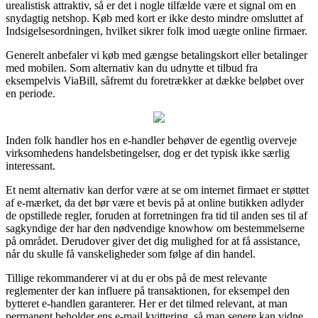
urealistisk attraktiv, så er det i nogle tilfælde være et signal om en
snydagtig netshop. Køb med kort er ikke desto mindre omsluttet af
Indsigelsesordningen, hvilket sikrer folk imod uægte online firmaer.
Generelt anbefaler vi køb med gængse betalingskort eller betalinger
med mobilen. Som alternativ kan du udnytte et tilbud fra
eksempelvis ViaBill, såfremt du foretrækker at dække beløbet over
en periode.
Inden folk handler hos en e-handler behøver de egentlig overveje
virksomhedens handelsbetingelser, dog er det typisk ikke særlig
interessant.
Et nemt alternativ kan derfor være at se om internet firmaet er støttet
af e-mærket, da det bør være et bevis på at online butikken adlyder
de opstillede regler, foruden at forretningen fra tid til anden ses til af
sagkyndige der har den nødvendige knowhow om bestemmelserne
på området. Derudover giver det dig mulighed for at få assistance,
når du skulle få vanskeligheder som følge af din handel.
Tillige rekommanderer vi at du er obs på de mest relevante
reglementer der kan influere på transaktionen, for eksempel den
bytteret e-handlen garanterer. Her er det tilmed relevant, at man
permanent beholder ens e-mail kvittering, så man senere kan vidne