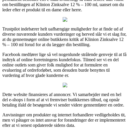
om bestillingen af Klinion Zinksalve 12 % – 100 ml, uanset om du
leder efter et produkt til en dame eller herre.
Trustpilot indebærer helt uafhængige muligheder for at finde ud af
diverse nuværende kunders vurderinger og herved slår vi et slag for,
at du gennemsøger online butikkens kritik af Klinion Zinksalve 12
% – 100 ml forud for at du lægger din bestilling.
Facebook medfører lige så vel nogenlunde strålende genveje til at få
indtryk af online forretningens kundefokus. Tilmed ser vi en del
online outlets som giver folk mulighed for at formulere en
evaluering af ordreforløbet, som desuden burde benyttes til
vurdering af hvor glade kunderne er.
Dette website finansieres af annoncer. Vi samarbejder med en hel
del e-shops i form af at vi fremviser butikkernes tilbud, og opnår
betaling ifald de besøgende vi sender videre gennemfører en ordre.
Anvisninger om produkter og internet forhandlere vedligeholdes tit,
men vi påtager os intet ansvar for forandringer der er implementeret
efter at vi senest opdaterede sidens data.