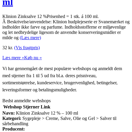
ml
Klinion Zinksalve 12 %Prisenhed = 1 stk. á 100 ml.
Â Beskrivelse/anvendelse: Klinion hudplejeserie er Svanemærket og
indholder ikke farve og parfume. Indholdsstofferne er miljøvenlige
og let nedbrydelige ligesom de anvendte konserveringsmidler er
milde og
(Læs mere)
32
kr.
(Vis fragtpris)
Læs mere »
Køb nu »
Vi har gennemgået de mest populære webshops og anmeldt dem
med stjerner fra 1 til 5 ud fra bl.a. deres prisniveau,
sortimentstørrelse, kundeservice, brugervenlighed, betingelser,
leveringsformer og betalingsmuligheder.
Bedst anmeldte webshops
Webshop
Stjerner
Link
Navn:
Klinion Zinksalve 12 % – 100 ml
Kategori:
Sygepleje > Creme, Salve, Olie og Gel > Salver til
sårbehandling
Producent: