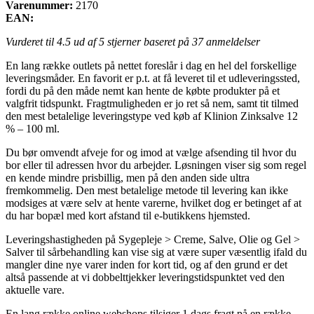
Varenummer:
2170
EAN:
Vurderet til
4.5
ud af 5 stjerner baseret på
37
anmeldelser
En lang række outlets på nettet foreslår i dag en hel del forskellige
leveringsmåder. En favorit er p.t. at få leveret til et udleveringssted,
fordi du på den måde nemt kan hente de købte produkter på et
valgfrit tidspunkt. Fragtmuligheden er jo ret så nem, samt tit tilmed
den mest betalelige leveringstype ved køb af Klinion Zinksalve 12
% – 100 ml.
Du bør omvendt afveje for og imod at vælge afsending til hvor du
bor eller til adressen hvor du arbejder. Løsningen viser sig som regel
en kende mindre prisbillig, men på den anden side ultra
fremkommelig. Den mest betalelige metode til levering kan ikke
modsiges at være selv at hente varerne, hvilket dog er betinget af at
du har bopæl med kort afstand til e-butikkens hjemsted.
Leveringshastigheden på Sygepleje > Creme, Salve, Olie og Gel >
Salver til sårbehandling kan vise sig at være super væsentlig ifald du
mangler dine nye varer inden for kort tid, og af den grund er det
altså passende at vi dobbelttjekker leveringstidspunktet ved den
aktuelle vare.
En lang række online webshops tilsiger 1 dags fragt på en række