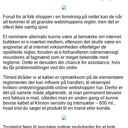
Forud for at folk shopper i en forretning på nettet kan de når
alt kommer til alt granske webshoppens regler, men det er
oftest ikke særlig sjovt.
Et nemmere alternativ kunne være at bemærke om internet
butikken er e-mærket medlem, eftersom det skulle være en
angivelse af at internet virksomheden efterfølger de
opstillede regler, foruden at e-forhandleren rutinemæssigt
revurderes af fagmænd som er meget bekendte med
reglerne. Dette er desuden din chance for assistance, hvis
du får problemstillinger ved din ordre.
Tilmed tilråder vi at køber er opmærksom på de elementære
reglementer der kan influere på handlen, til eksempel
hvilken ombytningspolitik online webshoppen har. Derfor er
det på samme måde afgørende, at man permanent bevarer
ens faktura e-mail, således man en anden gang vil kunne
bevise købet af Klinion sensitiv og intimsæbe – 600 ml.,
hvad end du søger et produkt til en mand eller kvinde.
Trustpilot fører til regulære nyttige muligheder for at tyde