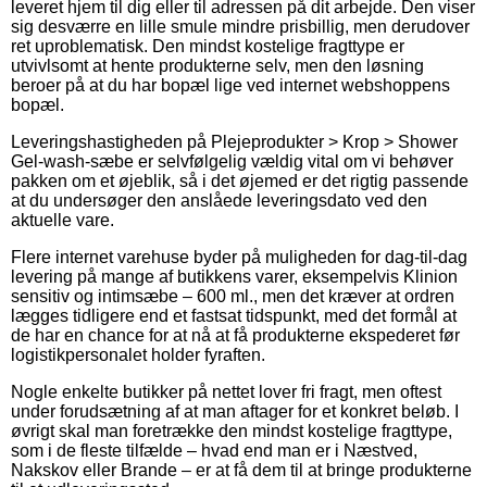
leveret hjem til dig eller til adressen på dit arbejde. Den viser
sig desværre en lille smule mindre prisbillig, men derudover
ret uproblematisk. Den mindst kostelige fragttype er
utvivlsomt at hente produkterne selv, men den løsning
beroer på at du har bopæl lige ved internet webshoppens
bopæl.
Leveringshastigheden på Plejeprodukter > Krop > Shower
Gel-wash-sæbe er selvfølgelig vældig vital om vi behøver
pakken om et øjeblik, så i det øjemed er det rigtig passende
at du undersøger den anslåede leveringsdato ved den
aktuelle vare.
Flere internet varehuse byder på muligheden for dag-til-dag
levering på mange af butikkens varer, eksempelvis Klinion
sensitiv og intimsæbe – 600 ml., men det kræver at ordren
lægges tidligere end et fastsat tidspunkt, med det formål at
de har en chance for at nå at få produkterne ekspederet før
logistikpersonalet holder fyraften.
Nogle enkelte butikker på nettet lover fri fragt, men oftest
under forudsætning af at man aftager for et konkret beløb. I
øvrigt skal man foretrække den mindst kostelige fragttype,
som i de fleste tilfælde – hvad end man er i Næstved,
Nakskov eller Brande – er at få dem til at bringe produkterne