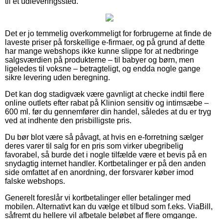
til et udleveringssted.
Det er jo temmelig overkommeligt for forbrugerne at finde de
laveste priser på forskellige e-firmaer, og på grund af dette
har mange webshops ikke kunne slippe for at nedbringe
salgsværdien på produkterne – til babyer og børn, men
ligeledes til voksne – betragteligt, og endda nogle gange
sikre levering uden beregning.
Det kan dog stadigvæk være gavnligt at checke indtil flere
online outlets efter rabat på Klinion sensitiv og intimsæbe –
600 ml. før du gennemfører din handel, således at du er tryg
ved at indhente den prisbilligste pris.
Du bør blot være så påvagt, at hvis en e-forretning sælger
deres varer til salg for en pris som virker ubegribelig
favorabel, så burde det i nogle tilfælde være et bevis på en
snydagtig internet handler. Kortbetalinger er på den anden
side omfattet af en anordning, der forsvarer køber imod
falske webshops.
Generelt foreslår vi kortbetalinger eller betalinger med
mobilen. Alternativt kan du vælge et tilbud som f.eks. ViaBill,
såfremt du hellere vil afbetale beløbet af flere omgange.