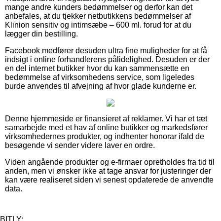
mange andre kunders bedømmelser og derfor kan det
anbefales, at du tjekker netbutikkens bedømmelser af
Klinion sensitiv og intimsæbe – 600 ml. forud for at du
lægger din bestilling.
Facebook medfører desuden ultra fine muligheder for at få
indsigt i online forhandlerens pålidelighed. Desuden er der
en del internet butikker hvor du kan sammensætte en
bedømmelse af virksomhedens service, som ligeledes
burde anvendes til afvejning af hvor glade kunderne er.
Denne hjemmeside er finansieret af reklamer. Vi har et tæt
samarbejde med et hav af online butikker og markedsfører
virksomhedernes produkter, og indhenter honorar ifald de
besøgende vi sender videre laver en ordre.
Viden angående produkter og e-firmaer opretholdes fra tid til
anden, men vi ønsker ikke at tage ansvar for justeringer der
kan være realiseret siden vi senest opdaterede de anvendte
data.
BITLY: