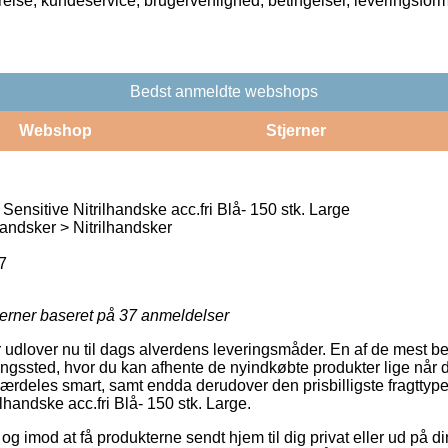
rrelse, kundeservice, brugervenlighed, betingelser, leveringsfor
Bedst anmeldte webshops
Webshop
Stjerner
Sensitive Nitrilhandske acc.fri Blå- 150 stk. Large
ndsker > Nitrilhandsker
7
jerner baseret på
37
anmeldelser
er udlover nu til dags alverdens leveringsmåder. En af de mest b
ntningssted, hvor du kan afhente de nyindkøbte produkter lige når 
særdeles smart, samt endda derudover den prisbilligste fragttype
ilhandske acc.fri Blå- 150 stk. Large.
og imod at få produkterne sendt hjem til dig privat eller ud på d