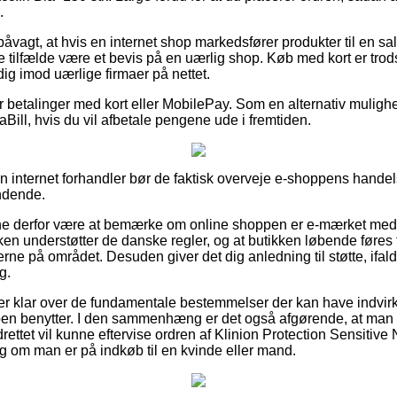
.
åvagt, at hvis en internet shop markedsfører produkter til en sa
gle tilfælde være et bevis på en uærlig shop. Køb med kort er trod
 dig imod uærlige firmaer på nettet.
for betalinger med kort eller MobilePay. Som en alternativ mulig
Bill, hvis du vil afbetale pengene ude i fremtiden.
 en internet forhandler bør de faktisk overveje e-shoppens handel
ndende.
 derfor være at bemærke om online shoppen er e-mærket medle
ken understøtter de danske regler, og at butikken løbende føres t
rne på området. Desuden giver det dig anledning til støtte, ifald 
g.
u er klar over de fundamentale bestemmelser der kan have indvir
ppen benytter. I den sammenhæng er det også afgørende, at man 
ettet vil kunne eftervise ordren af Klinion Protection Sensitive N
g om man er på indkøb til en kvinde eller mand.