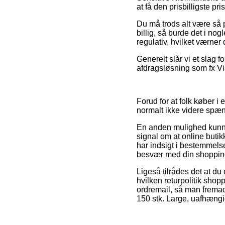
at få den prisbilligste pris
Du må trods alt være så p
billig, så burde det i no
regulativ, hvilket værner
Generelt slår vi et slag 
afdragsløsning som fx Via
Forud for at folk køber i
normalt ikke videre spæ
En anden mulighed kunne
signal om at online butik
har indsigt i bestemmelse
besvær med din shoppin
Ligeså tilrådes det at d
hvilken returpolitik sho
ordremail, så man fremadr
150 stk. Large, uafhængi