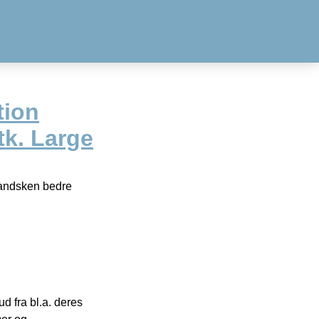
tion
tk. Large
handsken bedre
 fra bl.a. deres