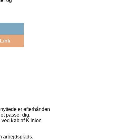
mer og
Link
enyttede er efterhånden
det passer dig.
 ved køb af Klinion
in arbejdsplads.