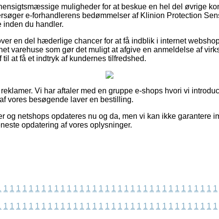
a hensigtsmæssige muligheder for at beskue en hel del øvrige k
eftersøger e-forhandlerens bedømmelser af Klinion Protection Sen
ge inden du handler.
over en del hæderlige chancer for at få indblik i internet websh
net varehuse som gør det muligt at afgive en anmeldelse af vi
til at få et indtryk af kundernes tilfredshed.
 reklamer. Vi har aftaler med en gruppe e-shops hvori vi introdu
af vores besøgende laver en bestilling.
r og netshops opdateres nu og da, men vi kan ikke garantere i
seneste opdatering af vores oplysninger.
1
1
1
1
1
1
1
1
1
1
1
1
1
1
1
1
1
1
1
1
1
1
1
1
1
1
1
1
1
1
1
1
1
1
1
1
1
1
1
1
1
1
1
1
1
1
1
1
1
1
1
1
1
1
1
1
1
1
1
1
1
1
1
1
1
1
1
1
1
1