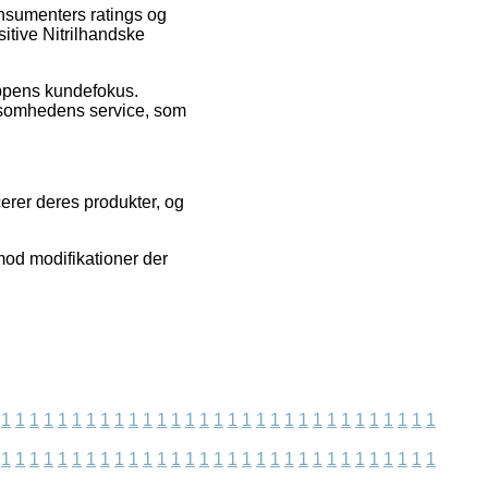
onsumenters ratings og
sitive Nitrilhandske
oppens kundefokus.
rksomhedens service, som
cerer deres produkter, og
mod modifikationer der
1
1
1
1
1
1
1
1
1
1
1
1
1
1
1
1
1
1
1
1
1
1
1
1
1
1
1
1
1
1
1
1
1
1
1
1
1
1
1
1
1
1
1
1
1
1
1
1
1
1
1
1
1
1
1
1
1
1
1
1
1
1