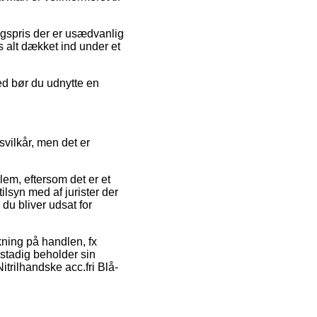
lgspris der er usædvanlig
s alt dækket ind under et
hed bør du udnytte en
svilkår, men det er
m, eftersom det er et
ilsyn med af jurister der
du bliver udsat for
kning på handlen, fx
stadig beholder sin
itrilhandske acc.fri Blå-