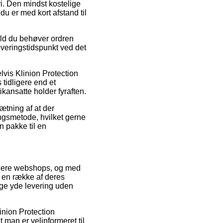
i. Den mindst kostelige
u er med kort afstand til
ald du behøver ordren
veringstidspunkt ved det
lvis Klinion Protection
 tidligere end et
tikansatte holder fyraften.
ætning af at der
ngsmetode, hvilket gerne
n pakke til en
 flere webshops, og med
å en række af deres
ange yde levering uden
inion Protection
t man er velinformeret til