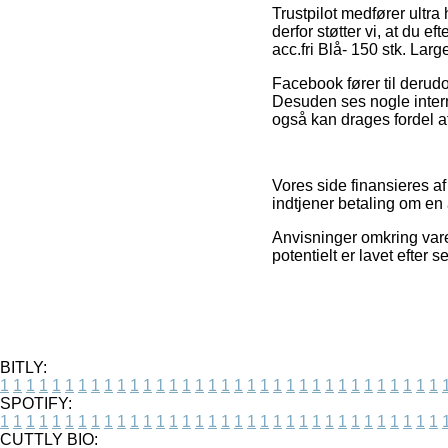
Trustpilot medfører ultr
derfor støtter vi, at du 
acc.fri Blå- 150 stk. Lar
Facebook fører til derud
Desuden ses nogle inter
også kan drages fordel af 
Vores side finansieres af
indtjener betaling om en 
Anvisninger omkring vare
potentielt er lavet efter 
BITLY:
1
1
1
1
1
1
1
1
1
1
1
1
1
1
1
1
1
1
1
1
1
1
1
1
1
1
1
1
1
1
1
1
1
1
SPOTIFY:
1
1
1
1
1
1
1
1
1
1
1
1
1
1
1
1
1
1
1
1
1
1
1
1
1
1
1
1
1
1
1
1
1
1
CUTTLY BIO: