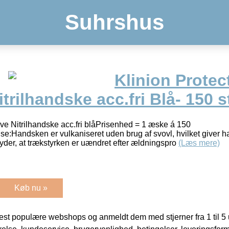
Suhrshus
Klinion Protec
itrilhandske acc.fri Blå- 150 s
ive Nitrilhandske acc.fri blåPrisenhed = 1 æske á 150
se:Handsken er vulkaniseret uden brug af svovl, hvilket giver 
tyder, at trækstyrken er uændret efter ældningspro
(Læs mere)
Køb nu »
t populære webshops og anmeldt dem med stjerner fra 1 til 5 ud