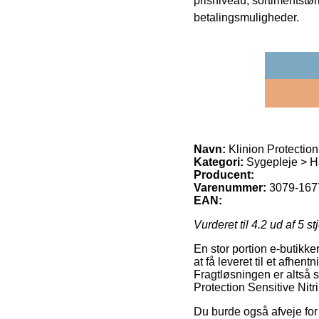
prisniveau, sortimentstø
betalingsmuligheder.
Navn:
Klinion Protection 
Kategori:
Sygepleje > Ha
Producent:
Varenummer:
3079-167
EAN:
Vurderet til
4.2
ud af 5 st
En stor portion e-butikk
at få leveret til et afhe
Fragtløsningen er altså 
Protection Sensitive Nitr
Du burde også afveje for 