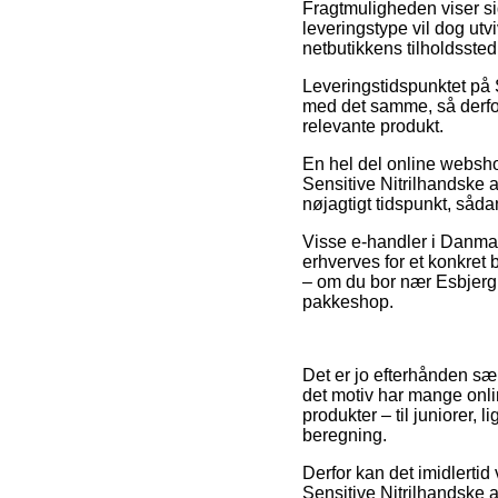
Fragtmuligheden viser si
leveringstype vil dog ut
netbutikkens tilholdssted
Leveringstidspunktet på 
med det samme, så derfor
relevante produkt.
En hel del online webshop
Sensitive Nitrilhandske ac
nøjagtigt tidspunkt, sådan
Visse e-handler i Danmar
erhverves for et konkret
– om du bor nær Esbjerg, 
pakkeshop.
Det er jo efterhånden sæ
det motiv har mange onli
produkter – til juniorer,
beregning.
Derfor kan det imidlertid
Sensitive Nitrilhandske ac