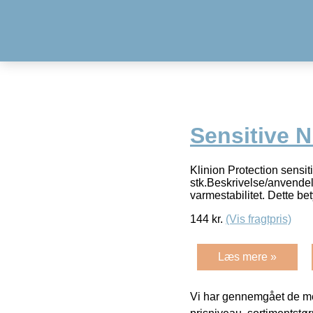
Sensitive N
Klinion Protection sensit
stk.Beskrivelse/anvendel
varmestabilitet. Dette be
144
kr.
(Vis fragtpris)
Læs mere »
Vi har gennemgået de mes