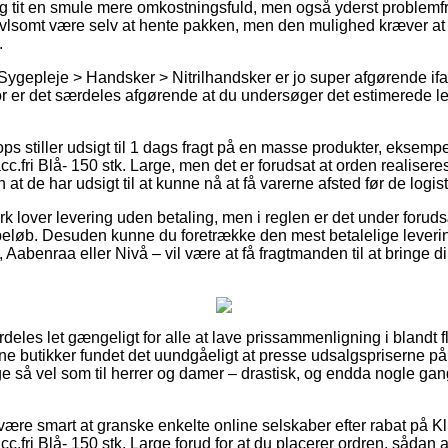
g tit en smule mere omkostningsfuld, men også yderst problemfr
vivlsomt være selv at hente pakken, men den mulighed kræver at d
.
Sygepleje > Handsker > Nitrilhandsker er jo super afgørende if
 er det særdeles afgørende at du undersøger det estimerede le
s stiller udsigt til 1 dags fragt på en masse produkter, eksempe
c.fri Blå- 150 stk. Large, men det er forudsat at orden realiseres
 at de har udsigt til at kunne nå at få varerne afsted før de logis
k lover levering uden betaling, men i reglen er det under foruds
 beløb. Desuden kunne du foretrække den mest betalelige leveri
Aabenraa eller Nivå – vil være at få fragtmanden til at bringe di
rdeles let gængeligt for alle at lave prissammenligning i blandt
ne butikker fundet det uundgåeligt at presse udsalgspriserne p
 lige så vel som til herrer og damer – drastisk, og endda nogle g
 være smart at granske enkelte online selskaber efter rabat på Kl
c.fri Blå- 150 stk. Large forud for at du placerer ordren, sådan a