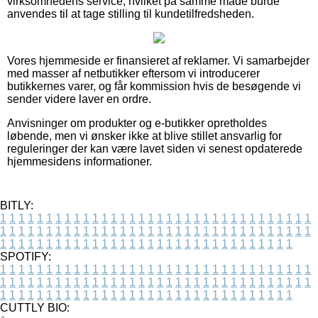
virksomhedens service, hvilket på samme måde burde
anvendes til at tage stilling til kundetilfredsheden.
Vores hjemmeside er finansieret af reklamer. Vi samarbejder
med masser af netbutikker eftersom vi introducerer
butikkernes varer, og får kommission hvis de besøgende vi
sender videre laver en ordre.
Anvisninger om produkter og e-butikker opretholdes
løbende, men vi ønsker ikke at blive stillet ansvarlig for
reguleringer der kan være lavet siden vi senest opdaterede
hjemmesidens informationer.
BITLY:
1
1
1
1
1
1
1
1
1
1
1
1
1
1
1
1
1
1
1
1
1
1
1
1
1
1
1
1
1
1
1
1
1
1
1
1
1
1
1
1
1
1
1
1
1
1
1
1
1
1
1
1
1
1
1
1
1
1
1
1
1
1
1
1
1
1
1
1
1
1
1
1
1
1
1
1
1
1
1
1
1
1
1
1
1
1
1
1
1
1
1
1
1
1
1
1
1
1
1
1
SPOTIFY:
1
1
1
1
1
1
1
1
1
1
1
1
1
1
1
1
1
1
1
1
1
1
1
1
1
1
1
1
1
1
1
1
1
1
1
1
1
1
1
1
1
1
1
1
1
1
1
1
1
1
1
1
1
1
1
1
1
1
1
1
1
1
1
1
1
1
1
1
1
1
1
1
1
1
1
1
1
1
1
1
1
1
1
1
1
1
1
1
1
1
1
1
1
1
1
1
1
1
1
1
CUTTLY BIO: