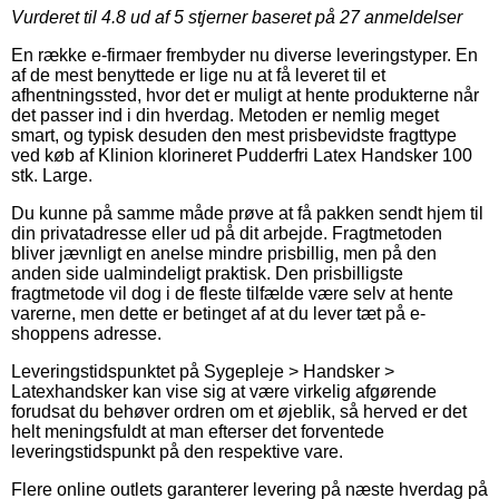
Vurderet til
4.8
ud af 5 stjerner baseret på
27
anmeldelser
En række e-firmaer frembyder nu diverse leveringstyper. En
af de mest benyttede er lige nu at få leveret til et
afhentningssted, hvor det er muligt at hente produkterne når
det passer ind i din hverdag. Metoden er nemlig meget
smart, og typisk desuden den mest prisbevidste fragttype
ved køb af Klinion klorineret Pudderfri Latex Handsker 100
stk. Large.
Du kunne på samme måde prøve at få pakken sendt hjem til
din privatadresse eller ud på dit arbejde. Fragtmetoden
bliver jævnligt en anelse mindre prisbillig, men på den
anden side ualmindeligt praktisk. Den prisbilligste
fragtmetode vil dog i de fleste tilfælde være selv at hente
varerne, men dette er betinget af at du lever tæt på e-
shoppens adresse.
Leveringstidspunktet på Sygepleje > Handsker >
Latexhandsker kan vise sig at være virkelig afgørende
forudsat du behøver ordren om et øjeblik, så herved er det
helt meningsfuldt at man efterser det forventede
leveringstidspunkt på den respektive vare.
Flere online outlets garanterer levering på næste hverdag på