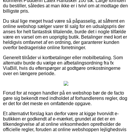
klorineret Pudderfri Latex Handsker 100 stk. Large forinden
du bestiller, således at man ikke er i tvivl om at modtage den
billigste pris.
Du skal lige meget hvad være så påpasselig, at såfremt en
online webshop sælger varer til salg for en udsalgspris der
anses for helt fantastisk tiltalende, burde det i nogle tilfælde
være en varsel om en uoprigtig butik. Betalinger med kort er
heldigvis omfavnet af en ordning, der garanterer kunden
overfor bedrageriske online forretninger.
Generelt tilråder vi kortbetalinger eller mobilbetaling. Som
alternativ burde du vælge en afbetalingsordning fra fx
ViaBill, hvis du efterspørger at godtgøre omkostningerne
over en længere periode.
Forud for at nogen handler på en webshop bør de de facto
gøre sig bekendt med indholdet af forhandlerens regler, dog
er det for det meste en omfattende opgave.
Et alternativt forslag kan derfor være at kigge hvorvidt e-
butikken er godkendt af e-mærket, grundet at det er en
tilkendegivelse af at online virksomheden opretholder de
officielle regler, foruden at online webshoppen lejlighedsvis