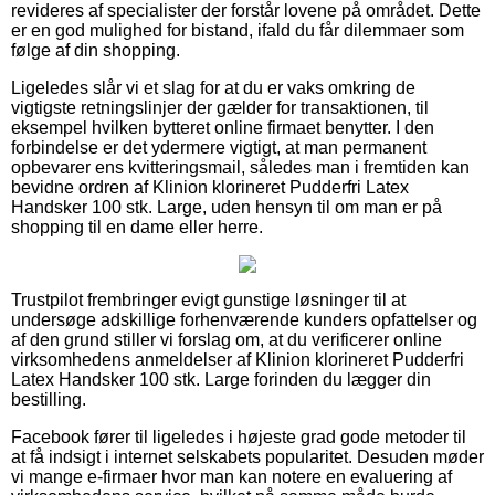
revideres af specialister der forstår lovene på området. Dette
er en god mulighed for bistand, ifald du får dilemmaer som
følge af din shopping.
Ligeledes slår vi et slag for at du er vaks omkring de
vigtigste retningslinjer der gælder for transaktionen, til
eksempel hvilken bytteret online firmaet benytter. I den
forbindelse er det ydermere vigtigt, at man permanent
opbevarer ens kvitteringsmail, således man i fremtiden kan
bevidne ordren af Klinion klorineret Pudderfri Latex
Handsker 100 stk. Large, uden hensyn til om man er på
shopping til en dame eller herre.
Trustpilot frembringer evigt gunstige løsninger til at
undersøge adskillige forhenværende kunders opfattelser og
af den grund stiller vi forslag om, at du verificerer online
virksomhedens anmeldelser af Klinion klorineret Pudderfri
Latex Handsker 100 stk. Large forinden du lægger din
bestilling.
Facebook fører til ligeledes i højeste grad gode metoder til
at få indsigt i internet selskabets popularitet. Desuden møder
vi mange e-firmaer hvor man kan notere en evaluering af