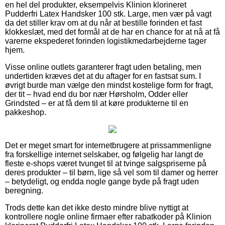
en hel del produkter, eksempelvis Klinion klorineret
Pudderfri Latex Handsker 100 stk. Large, men vær på vagt
da det stiller krav om at du når at bestille forinden et fast
klokkeslæt, med det formål at de har en chance for at nå at få
varerne ekspederet forinden logistikmedarbejderne tager
hjem.
Visse online outlets garanterer fragt uden betaling, men
undertiden kræves det at du aftager for en fastsat sum. I
øvrigt burde man vælge den mindst kostelige form for fragt,
der tit – hvad end du bor nær Hørsholm, Odder eller
Grindsted – er at få dem til at køre produkterne til en
pakkeshop.
Det er meget smart for internetbrugere at prissammenligne
fra forskellige internet selskaber, og følgelig har langt de
fleste e-shops været tvunget til at tvinge salgspriserne på
deres produkter – til børn, lige så vel som til damer og herrer
– betydeligt, og endda nogle gange byde på fragt uden
beregning.
Trods dette kan det ikke desto mindre blive nyttigt at
kontrollere nogle online firmaer efter rabatkoder på Klinion