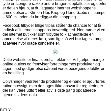
tyde en længere række andre brugeres opfattelser og derfor
er det en hjælp, at du iagttager internet webshoppens
anmeldelser af Klinion Hår, Krop og Hånd Sæbe m. pumpe
– 600 ml inden du færdiggør din shopping.
Facebook tilbyder tillige tilpas strålende chancer for at få
indtryk af internet shoppens troværdighed. Her møder vi en
del internet butikker som tilbyder folk at nedfælde en
anmeldelse af deres køb, som lige så vel bør tages i brug til
at afveje hvor glade kunderne er.
Dette website er finansieret af reklamer. Vi hjælper mange
online outlets og fremviser forretningernes produkter, og
tager imod godtgørelse såfremt vores besøgende fuldfører
en bestilling.
Oplysninger vedrørende produkter og e-handler ajourføres
rutinemæssigt, men der tages ikke ansvar for reguleringer
der kan være udført efter at vi sidste gang opdaterede
hjemmesidens data.
BITLY: