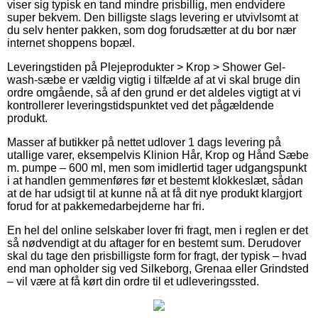
viser sig typisk en tand mindre prisbillig, men endvidere
super bekvem. Den billigste slags levering er utvivlsomt at
du selv henter pakken, som dog forudsætter at du bor nær
internet shoppens bopæl.
Leveringstiden på Plejeprodukter > Krop > Shower Gel-
wash-sæbe er vældig vigtig i tilfælde af at vi skal bruge din
ordre omgående, så af den grund er det aldeles vigtigt at vi
kontrollerer leveringstidspunktet ved det pågældende
produkt.
Masser af butikker på nettet udlover 1 dags levering på
utallige varer, eksempelvis Klinion Hår, Krop og Hånd Sæbe
m. pumpe – 600 ml, men som imidlertid tager udgangspunkt
i at handlen gemmenføres før et bestemt klokkeslæt, sådan
at de har udsigt til at kunne nå at få dit nye produkt klargjort
forud for at pakkemedarbejderne har fri.
En hel del online selskaber lover fri fragt, men i reglen er det
så nødvendigt at du aftager for en bestemt sum. Derudover
skal du tage den prisbilligste form for fragt, der typisk – hvad
end man opholder sig ved Silkeborg, Grenaa eller Grindsted
– vil være at få kørt din ordre til et udleveringssted.