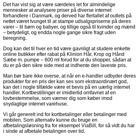
Det har vist sig at være særdeles let for almindelige
mennesker at analysere priser på diverse internet
forhandlere i Danmark, og derved har flertallet af outlets på
nettet været tvunget til at stampe udsalgspriserne på deres
varer – til børn og babyer, og tillige også til kvinder og mænd
– betydeligt, og endda nogle gange sikre fragt uden
beregning.
Dog kan det til hver en tid være gavnligt at studere enkelte
online butikker efter rabat på Klinion Hår, Krop og Hånd
Sæbe m. pumpe – 600 ml forud for at du shopper, sådan at
du er på den sikre side med at indhente den laveste pris.
Man bør bare ikke overse, at når en e-handler udbyder deres
produkter for en pris der kan ses som ekstraordinært god,
kan det i nogle tilfælde være et bevis på en uærlig internet
handler. Kortbestillinger er imidlertid omfavnet af en
lovbestemmelse, som værner dig som køber imod
snydagtige internet varehuse.
Vi går generelt ind for kortbetalinger eller betalinger med
mobilen. Som alternativ kunne du bruge en
afbetalingsløsning fra for eksempel ViaBill, for så vidt du har
i sinde at afbetale betalingen over tid.