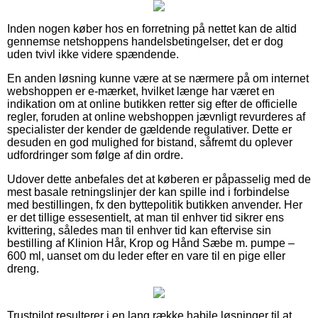
Inden nogen køber hos en forretning på nettet kan de altid
gennemse netshoppens handelsbetingelser, det er dog
uden tvivl ikke videre spændende.
En anden løsning kunne være at se nærmere på om internet
webshoppen er e-mærket, hvilket længe har været en
indikation om at online butikken retter sig efter de officielle
regler, foruden at online webshoppen jævnligt revurderes af
specialister der kender de gældende regulativer. Dette er
desuden en god mulighed for bistand, såfremt du oplever
udfordringer som følge af din ordre.
Udover dette anbefales det at køberen er påpasselig med de
mest basale retningslinjer der kan spille ind i forbindelse
med bestillingen, fx den byttepolitik butikken anvender. Her
er det tillige essesentielt, at man til enhver tid sikrer ens
kvittering, således man til enhver tid kan eftervise sin
bestilling af Klinion Hår, Krop og Hånd Sæbe m. pumpe –
600 ml, uanset om du leder efter en vare til en pige eller
dreng.
Trustpilot resulterer i en lang række habile løsninger til at