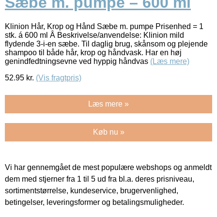
Sæbe m. pumpe – 600 ml
Klinion Hår, Krop og Hånd Sæbe m. pumpe Prisenhed = 1
stk. á 600 ml Â Beskrivelse/anvendelse: Klinion mild
flydende 3-i-en sæbe. Til daglig brug, skånsom og plejende
shampoo til både hår, krop og håndvask. Har en høj
genindfedtningsevne ved hyppig håndvas
(Læs mere)
52.95
kr.
(Vis fragtpris)
Læs mere »
Køb nu »
Vi har gennemgået de mest populære webshops og anmeldt
dem med stjerner fra 1 til 5 ud fra bl.a. deres prisniveau,
sortimentstørrelse, kundeservice, brugervenlighed,
betingelser, leveringsformer og betalingsmuligheder.