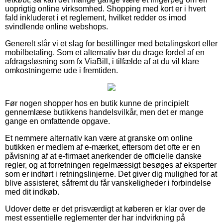
uoprigtig online virksomhed. Shopping med kort er i hvert
fald inkluderet i et reglement, hvilket redder os imod
svindlende online webshops.
Generelt slår vi et slag for bestillinger med betalingskort eller
mobilbetaling. Som et alternativ bør du drage fordel af en
afdragsløsning som fx ViaBill, i tilfælde af at du vil klare
omkostningerne ude i fremtiden.
Før nogen shopper hos en butik kunne de principielt
gennemlæse butikkens handelsvilkår, men det er mange
gange en omfattende opgave.
Et nemmere alternativ kan være at granske om online
butikken er medlem af e-mærket, eftersom det ofte er en
påvisning af at e-firmaet anerkender de officielle danske
regler, og at forretningen regelmæssigt besøges af eksperter
som er indført i retningslinjerne. Det giver dig mulighed for at
blive assisteret, såfremt du får vanskeligheder i forbindelse
med dit indkøb.
Udover dette er det prisværdigt at køberen er klar over de
mest essentielle reglementer der har indvirkning på