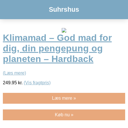
Suhrshus
Klimamad – God mad for
dig, din pengepung og
planeten – Hardback
(Læs mere)
249.95
kr.
(Vis fragtpris)
Læs mere »
Køb nu »