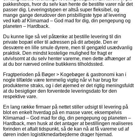
pakkeshops, hvor du selv kan hente de bestilte varer når det
passer dig. Leveringstypen er altså super fleksibel, og
mange gange derudover den prisbilligste type af levering
ved køb af Klimamad – God mad for dig, din pengepung og
planeten – Hardback.
Du kunne lige så vel påtænke at bestille levering til din
private bopæl eller til adressen på dit arbejde. Den er
desværre en lille smule dyrere, men til gengæld usædvanlig
praktisk. Den mindst kostelige mulighed for fragt er
utvivlsomt at du selv henter varerne, men dette afhænger af
at du bor nærved online butikkens tilholdssted.
Fragtperioden på Bøger > Kogebøger & gastronomi kan i
nogle tilfælde være temmelig vigtig når vi har brug for
produkterne straks, og i det øjemed er det rigtig meningsfuldt
at du besigtiger den forventede leveringsdato for den
respektive vare.
En lang række firmaer på nettet stiller udsigt til levering på
blot en enkelt hverdag på en masse varer, eksempelvis
Klimamad – God mad for dig, din pengepung og planeten –
Hardback, men husk at det antager at bestillingen realiseres
forinden et aftalt tidspunkt, så de kan nå at få varerne ud af
døren inden logistikmedarbejderne drager hjemad.