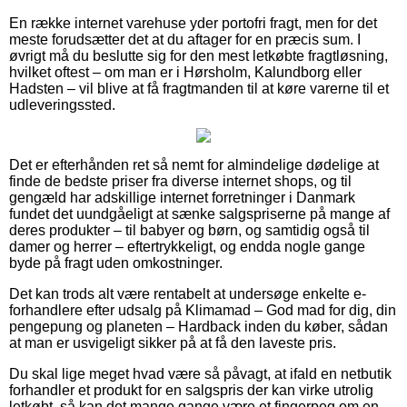
En række internet varehuse yder portofri fragt, men for det
meste forudsætter det at du aftager for en præcis sum. I
øvrigt må du beslutte sig for den mest letkøbte fragtløsning,
hvilket oftest – om man er i Hørsholm, Kalundborg eller
Hadsten – vil blive at få fragtmanden til at køre varerne til et
udleveringssted.
Det er efterhånden ret så nemt for almindelige dødelige at
finde de bedste priser fra diverse internet shops, og til
gengæld har adskillige internet forretninger i Danmark
fundet det uundgåeligt at sænke salgspriserne på mange af
deres produkter – til babyer og børn, og samtidig også til
damer og herrer – eftertrykkeligt, og endda nogle gange
byde på fragt uden omkostninger.
Det kan trods alt være rentabelt at undersøge enkelte e-
forhandlere efter udsalg på Klimamad – God mad for dig, din
pengepung og planeten – Hardback inden du køber, sådan
at man er usvigeligt sikker på at få den laveste pris.
Du skal lige meget hvad være så påvagt, at ifald en netbutik
forhandler et produkt for en salgspris der kan virke utrolig
letkøbt, så kan det mange gange være et fingerpeg om en