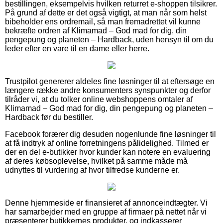
bestillingen, eksempelvis hvilken returret e-shoppen tilsikrer.
På grund af dette er det også vigtigt, at man når som helst
bibeholder ens ordremail, så man fremadrettet vil kunne
bekræfte ordren af Klimamad – God mad for dig, din
pengepung og planeten – Hardback, uden hensyn til om du
leder efter en vare til en dame eller herre.
Trustpilot genererer aldeles fine løsninger til at eftersøge en
længere række andre konsumenters synspunkter og derfor
tilråder vi, at du tolker online webshoppens omtaler af
Klimamad – God mad for dig, din pengepung og planeten –
Hardback før du bestiller.
Facebook forærer dig desuden nogenlunde fine løsninger til
at få indtryk af online forretningens pålidelighed. Tilmed er
der en del e-butikker hvor kunder kan notere en evaluering
af deres købsoplevelse, hvilket på samme måde må
udnyttes til vurdering af hvor tilfredse kunderne er.
Denne hjemmeside er finansieret af annonceindtægter. Vi
har samarbejder med en gruppe af firmaer på nettet når vi
præsenterer butikkernes produkter, og indkasserer