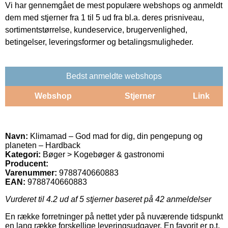
Vi har gennemgået de mest populære webshops og anmeldt
dem med stjerner fra 1 til 5 ud fra bl.a. deres prisniveau,
sortimentstørrelse, kundeservice, brugervenlighed,
betingelser, leveringsformer og betalingsmuligheder.
Bedst anmeldte webshops
Webshop
Stjerner
Link
Navn:
Klimamad – God mad for dig, din pengepung og
planeten – Hardback
Kategori:
Bøger > Kogebøger & gastronomi
Producent:
Varenummer:
9788740660883
EAN:
9788740660883
Vurderet til
4.2
ud af 5 stjerner baseret på
42
anmeldelser
En række forretninger på nettet yder på nuværende tidspunkt
en lang række forskellige leveringsudgaver. En favorit er p.t.