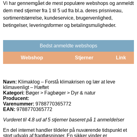
Vi har gennemgået de mest populære webshops og anmeldt
dem med stjerner fra 1 til 5 ud fra bl.a. deres prisniveau,
sortimentstørrelse, kundeservice, brugervenlighed,
betingelser, leveringsformer og betalingsmuligheder.
Bedst anmeldte webshops
Webshop
Stjerner
Link
Navn:
Klimaklog – Forstå klimakrisen og lær at leve
klimavenligt – Hæftet
Kategori:
Bøger > Fagbøger > Dyr & natur
Producent:
Varenummer:
9788770365772
EAN:
9788770365772
Vurderet til
4.8
ud af 5 stjerner baseret på
1
anmeldelser
En del internet handler tildeler på nuværende tidspunkt et
stort udvalg af fragtløsninger. En sikker vinder er