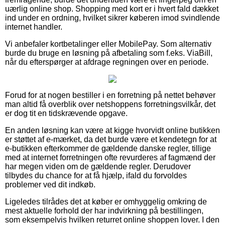
uærlig online shop. Shopping med kort er i hvert fald dækket
ind under en ordning, hvilket sikrer køberen imod svindlende
internet handler.
Vi anbefaler kortbetalinger eller MobilePay. Som alternativ
burde du bruge en løsning på afbetaling som f.eks. ViaBill,
når du efterspørger at afdrage regningen over en periode.
Forud for at nogen bestiller i en forretning på nettet behøver
man altid få overblik over netshoppens forretningsvilkår, det
er dog tit en tidskrævende opgave.
En anden løsning kan være at kigge hvorvidt online butikken
er støttet af e-mærket, da det burde være et kendetegn for at
e-butikken efterkommer de gældende danske regler, tillige
med at internet forretningen ofte revurderes af fagmænd der
har megen viden om de gældende regler. Derudover
tilbydes du chance for at få hjælp, ifald du forvoldes
problemer ved dit indkøb.
Ligeledes tilrådes det at køber er omhyggelig omkring de
mest aktuelle forhold der har indvirkning på bestillingen,
som eksempelvis hvilken returret online shoppen lover. I den