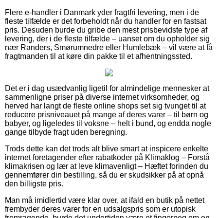
Flere e-handler i Danmark yder fragtfri levering, men i de
fleste tilfælde er det forbeholdt når du handler for en fastsat
pris. Desuden burde du gribe den mest prisbevidste type af
levering, der i de fleste tilfælde – uanset om du opholder sig
nær Randers, Smørumnedre eller Humlebæk – vil være at få
fragtmanden til at køre din pakke til et afhentningssted.
Det er i dag usædvanlig ligetil for almindelige mennesker at
sammenligne priser på diverse internet virksomheder, og
herved har langt de fleste online shops set sig tvunget til at
reducere prisniveauet på mange af deres varer – til børn og
babyer, og ligeledes til voksne – helt i bund, og endda nogle
gange tilbyde fragt uden beregning.
Trods dette kan det trods alt blive smart at inspicere enkelte
internet foretagender efter rabatkoder på Klimaklog – Forstå
klimakrisen og lær at leve klimavenligt – Hæftet forinden du
gennemfører din bestilling, så du er skudsikker på at opnå
den billigste pris.
Man må imidlertid være klar over, at ifald en butik på nettet
frembyder deres varer for en udsalgspris som er utopisk
fremragende, burde det undertiden være et fingerpeg om en