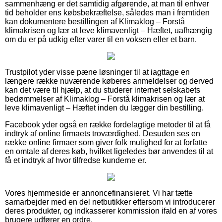
sammenhæng er det samtidig afgørende, at man til enhver
tid beholder ens købsbekræftelse, således man i fremtiden
kan dokumentere bestillingen af Klimaklog – Forstå
klimakrisen og lær at leve klimavenligt – Hæftet, uafhængig
om du er på udkig efter varer til en voksen eller et barn.
Trustpilot yder visse pæne løsninger til at iagttage en
længere række nuværende køberes anmeldelser og derved
kan det være til hjælp, at du studerer internet selskabets
bedømmelser af Klimaklog – Forstå klimakrisen og lær at
leve klimavenligt – Hæftet inden du lægger din bestilling.
Facebook yder også en række fordelagtige metoder til at få
indtryk af online firmaets troværdighed. Desuden ses en
række online firmaer som giver folk mulighed for at forfatte
en omtale af deres køb, hvilket ligeledes bør anvendes til at
få et indtryk af hvor tilfredse kunderne er.
Vores hjemmeside er annoncefinansieret. Vi har tætte
samarbejder med en del netbutikker eftersom vi introducerer
deres produkter, og indkasserer kommission ifald en af vores
brugere udfører en ordre.