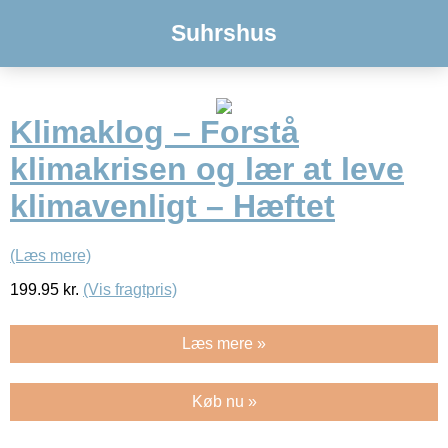
Suhrshus
Klimaklog – Forstå
klimakrisen og lær at leve
klimavenligt – Hæftet
(Læs mere)
199.95
kr.
(Vis fragtpris)
Læs mere »
Køb nu »