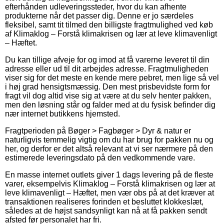
efterhånden udleveringssteder, hvor du kan afhente
produkterne når det passer dig. Denne er jo særdeles
fleksibel, samt tit tilmed den billigste fragtmulighed ved køb
af Klimaklog – Forstå klimakrisen og lær at leve klimavenligt
– Hæftet.
Du kan tillige afveje for og imod at få varerne leveret til din
adresse eller ud til dit arbejdes adresse. Fragtmuligheden
viser sig for det meste en kende mere pebret, men lige så vel
i høj grad hensigtsmæssig. Den mest prisbevidste form for
fragt vil dog altid vise sig at være at du selv henter pakken,
men den løsning står og falder med at du fysisk befinder dig
nær internet butikkens hjemsted.
Fragtperioden på Bøger > Fagbøger > Dyr & natur er
naturligvis temmelig vigtig om du har brug for pakken nu og
her, og derfor er det altså relevant at vi ser nærmere på den
estimerede leveringsdato på den vedkommende vare.
En masse internet outlets giver 1 dags levering på de fleste
varer, eksempelvis Klimaklog – Forstå klimakrisen og lær at
leve klimavenligt – Hæftet, men vær obs på at det kræver at
transaktionen realiseres forinden et besluttet klokkeslæt,
således at de højst sandsynligt kan nå at få pakken sendt
afsted før personalet har fri.