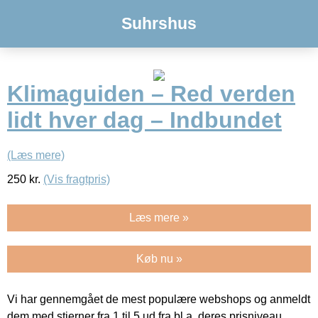
Suhrshus
Klimaguiden – Red verden
lidt hver dag – Indbundet
(Læs mere)
250
kr.
(Vis fragtpris)
Læs mere »
Køb nu »
Vi har gennemgået de mest populære webshops og anmeldt
dem med stjerner fra 1 til 5 ud fra bl.a. deres prisniveau,