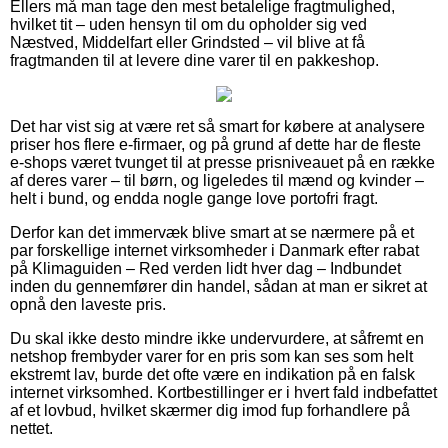
Ellers må man tage den mest betalelige fragtmulighed,
hvilket tit – uden hensyn til om du opholder sig ved
Næstved, Middelfart eller Grindsted – vil blive at få
fragtmanden til at levere dine varer til en pakkeshop.
Det har vist sig at være ret så smart for købere at analysere
priser hos flere e-firmaer, og på grund af dette har de fleste
e-shops været tvunget til at presse prisniveauet på en række
af deres varer – til børn, og ligeledes til mænd og kvinder –
helt i bund, og endda nogle gange love portofri fragt.
Derfor kan det immervæk blive smart at se nærmere på et
par forskellige internet virksomheder i Danmark efter rabat
på Klimaguiden – Red verden lidt hver dag – Indbundet
inden du gennemfører din handel, sådan at man er sikret at
opnå den laveste pris.
Du skal ikke desto mindre ikke undervurdere, at såfremt en
netshop frembyder varer for en pris som kan ses som helt
ekstremt lav, burde det ofte være en indikation på en falsk
internet virksomhed. Kortbestillinger er i hvert fald indbefattet
af et lovbud, hvilket skærmer dig imod fup forhandlere på
nettet.