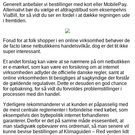
Generelt anbefaler vi bestillinger med kort eller MobilePay.
Alternativt bør du vælge et afdragstilbud som eksempelvis
ViaBill, for så vidt du ser en fordel i at dække regningen ude
i fremtiden.
Forud for at folk shopper i en online virksomhed behøver de
de facto læse netbutikkens handelsvilkår, dog er det tit ikke
super interessant.
Et andet forslag kan være at se nærmere på om netbutikken
er e-mærket, som kan være en forsikring om at internet
virksomheden adlyder de officielle danske regler, samt at
online virksomheden tit besigtiges af sagkyndige der forstår
de gældende regulativer. Dette er desuden en god chance
for opbakning, for så vidt du forvoldes problemstillinger i
processen med din handel.
Yderligere rekommanderer vi at kunden er påpasselig med
de mest centrale reglementer i forbindelse med købet, som
eksempelvis den byttepolitik internet forhandleren
garanterer. Derfor er det på samme måde essesentielt, at
man stadigvæk opbevarer ens ordremail, så man senere vil
kunne bevise bestillingen af Klimaguiden – Red verden lidt