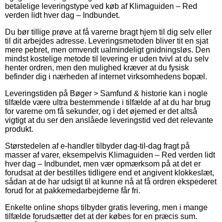
betalelige leveringstype ved køb af Klimaguiden – Red
verden lidt hver dag – Indbundet.
Du bør tillige prøve at få varerne bragt hjem til dig selv eller
til dit arbejdes adresse. Leveringsmetoden bliver tit en sjat
mere pebret, men omvendt ualmindeligt gnidningsløs. Den
mindst kostelige metode til levering er uden tvivl at du selv
henter ordren, men den mulighed kræver at du fysisk
befinder dig i nærheden af internet virksomhedens bopæl.
Leveringstiden på Bøger > Samfund & historie kan i nogle
tilfælde være ultra bestemmende i tilfælde af at du har brug
for varerne om få sekunder, og i det øjemed er det altså
vigtigt at du ser den anslåede leveringstid ved det relevante
produkt.
Størstedelen af e-handler tilbyder dag-til-dag fragt på
masser af varer, eksempelvis Klimaguiden – Red verden lidt
hver dag – Indbundet, men vær opmærksom på at det er
forudsat at der bestilles tidligere end et angivent klokkeslæt,
sådan at de har udsigt til at kunne nå at få ordren ekspederet
forud for at pakkemedarbejderne får fri.
Enkelte online shops tilbyder gratis levering, men i mange
tilfælde forudsætter det at der købes for en præcis sum.