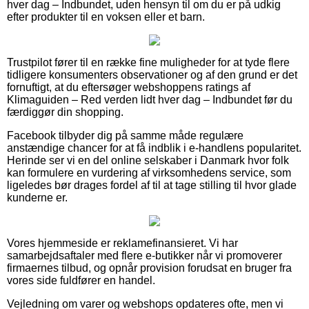
hver dag – Indbundet, uden hensyn til om du er på udkig
efter produkter til en voksen eller et barn.
Trustpilot fører til en række fine muligheder for at tyde flere
tidligere konsumenters observationer og af den grund er det
fornuftigt, at du eftersøger webshoppens ratings af
Klimaguiden – Red verden lidt hver dag – Indbundet før du
færdiggør din shopping.
Facebook tilbyder dig på samme måde regulære
anstændige chancer for at få indblik i e-handlens popularitet.
Herinde ser vi en del online selskaber i Danmark hvor folk
kan formulere en vurdering af virksomhedens service, som
ligeledes bør drages fordel af til at tage stilling til hvor glade
kunderne er.
Vores hjemmeside er reklamefinansieret. Vi har
samarbejdsaftaler med flere e-butikker når vi promoverer
firmaernes tilbud, og opnår provision forudsat en bruger fra
vores side fuldfører en handel.
Vejledning om varer og webshops opdateres ofte, men vi