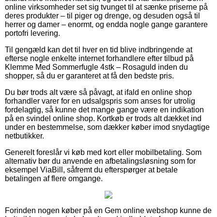
online virksomheder set sig tvunget til at sænke priserne på
deres produkter – til piger og drenge, og desuden også til
herrer og damer – enormt, og endda nogle gange garantere
portofri levering.
Til gengæld kan det til hver en tid blive indbringende at
efterse nogle enkelte internet forhandlere efter tilbud på
Klemme Med Sommerfugle 4stk – Rosaguld inden du
shopper, så du er garanteret at få den bedste pris.
Du bør trods alt være så påvagt, at ifald en online shop
forhandler varer for en udsalgspris som anses for utrolig
fordelagtig, så kunne det mange gange være en indikation
på en svindel online shop. Kortkøb er trods alt dækket ind
under en bestemmelse, som dækker køber imod snydagtige
netbutikker.
Generelt foreslår vi køb med kort eller mobilbetaling. Som
alternativ bør du anvende en afbetalingsløsning som for
eksempel ViaBill, såfremt du efterspørger at betale
betalingen af flere omgange.
Forinden nogen køber på en Gem online webshop kunne de