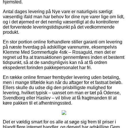
hjemsted.
Antal dages levering på Nye vare er naturligvis særligt
væsentlig ifald man har behov for dine nye varer lige om lidt,
og i det øjemed er det nemlig væsentligt at du kontrollerer
det forventede leveringstidspunkt på det vedkommende
produkt.
En stor portion online forhandlere stiller garanti om levering
på næste hverdag på adskillige varenumre, eksempelvis
Klemme Med Sommerfugle 4stk – Rosaguld, men det er
regnet ud fra at transaktionen gennemføres inden et bestemt
tidspunkt, så at de sandsynligvis kan nå at få ordren
ekspederet forinden pakkepersonalet har fri.
En række online firmaer frembyder levering uden betaling,
men i mange tilfælde kun når du aftager for et fastsat beløb.
Ellers skulle du udse dig den prisbilligste mulighed for
levering, hvilket typisk – uanset om man er tæt på Odense,
Svendborg eller Haslev – vil blive at få fragtmanden til at
køre pakken til et afhentningssted.
Det er vældig smart for os alle at søge sig frem til priser i
blandt flere internet handler, og derved har adskillige Gem