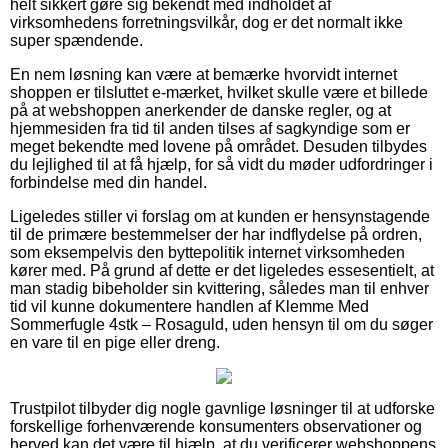
helt sikkert gøre sig bekendt med indholdet af
virksomhedens forretningsvilkår, dog er det normalt ikke
super spændende.
En nem løsning kan være at bemærke hvorvidt internet
shoppen er tilsluttet e-mærket, hvilket skulle være et billede
på at webshoppen anerkender de danske regler, og at
hjemmesiden fra tid til anden tilses af sagkyndige som er
meget bekendte med lovene på området. Desuden tilbydes
du lejlighed til at få hjælp, for så vidt du møder udfordringer i
forbindelse med din handel.
Ligeledes stiller vi forslag om at kunden er hensynstagende
til de primære bestemmelser der har indflydelse på ordren,
som eksempelvis den byttepolitik internet virksomheden
kører med. På grund af dette er det ligeledes essesentielt, at
man stadig bibeholder sin kvittering, således man til enhver
tid vil kunne dokumentere handlen af Klemme Med
Sommerfugle 4stk – Rosaguld, uden hensyn til om du søger
en vare til en pige eller dreng.
Trustpilot tilbyder dig nogle gavnlige løsninger til at udforske
forskellige forhenværende konsumenters observationer og
herved kan det være til hjælp, at du verificerer webshoppens