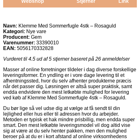
Webshop
Stjerner
Link
Navn:
Klemme Med Sommerfugle 4stk – Rosaguld
Kategori:
Nye vare
Producent:
Gem
Varenummer:
33390010
EAN:
5056170332828
Vurderet til
4.5
ud af 5 stjerner baseret på
26
anmeldelser
Masser af online forretninger tildeler i dag diverse forskellige
leveringsformer. En yndling er i vore dage levering til et
afhentningssted, hvor du selv afhenter produkterne præcis
når det passer dig. Løsningen er altså super praktisk, samt
endda endvidere den mest letkøbte mulighed for levering
ved køb af Klemme Med Sommerfugle 4stk – Rosaguld.
Du bør lige så vel udse dig at vælge at få sendt til din
lejlighed eller hus eller til adressen hvor du arbejder.
Metoden er typisk et hak mindre prisbillig, men endda super
smart. Den mest letkøbte leveringsmodel vil dog altid vise
sig at være at du selv henter pakken, men den mulighed
beroer på at du er i kort afstand af online virksomhedens