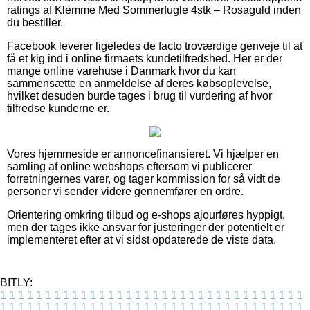
ratings af Klemme Med Sommerfugle 4stk – Rosaguld inden
du bestiller.
Facebook leverer ligeledes de facto troværdige genveje til at
få et kig ind i online firmaets kundetilfredshed. Her er der
mange online varehuse i Danmark hvor du kan
sammensætte en anmeldelse af deres købsoplevelse,
hvilket desuden burde tages i brug til vurdering af hvor
tilfredse kunderne er.
Vores hjemmeside er annoncefinansieret. Vi hjælper en
samling af online webshops eftersom vi publicerer
forretningernes varer, og tager kommission for så vidt de
personer vi sender videre gennemfører en ordre.
Orientering omkring tilbud og e-shops ajourføres hyppigt,
men der tages ikke ansvar for justeringer der potentielt er
implementeret efter at vi sidst opdaterede de viste data.
BITLY:
1
1
1
1
1
1
1
1
1
1
1
1
1
1
1
1
1
1
1
1
1
1
1
1
1
1
1
1
1
1
1
1
1
1
1
1
1
1
1
1
1
1
1
1
1
1
1
1
1
1
1
1
1
1
1
1
1
1
1
1
1
1
1
1
1
1
1
1