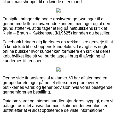
til om man shopper til en kvinde eller mand.
Trustpilot bringer dig nogle ønskværdige løsninger til at
gennemrode flere nuværende kunders meninger og af den
grund støtter vi, at du tager et kig på netbutikkens kritik af
Klein – Braun – Køkkensæt (KL9625) forinden du bestiller.
Facebook bringer dig ligeledes en række sikre genveje til at
få kendskab til e-shoppens kundefokus. I øvrigt ses nogle
online butikker hvor kunder kan formulere en kritik af deres
køb, hvilket lige så vel burde tages i brug til afvejning af
kundernes tilfredshed.
Denne side finansieres af reklamer. Vi har aftaler med en
gruppe forretninger på nettet eftersom vi promoverer
butikkernes varer, og tjener provision hvis vores besøgende
gennemfører en bestilling.
Data om varer og internet handler ajourføres hyppigt, men vi
påtager os intet ansvar for modifikationer der eventuelt er
udført efter at vi sidst opdaterede de viste informationer.