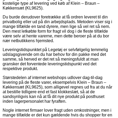
kostelige type af levering ved køb af Klein – Braun –
Køkkensæt (KL9625).
Du burde derudover foretrække at få ordren leveret til din
privatbolig eller ud på din arbejdsplads. Metoden viser sig i
mange tilfælde en tand dyrere, men lige så vel ret så nem.
Den mest letkøbte form for fragt vil dog i de fleste tilfælde
være selv at hente varerne, men dette beroer på at du bor
nær netbutikkens hjemsted.
Leveringstidspunktet på Legetøj er selvfølgelig temmelig
udslagsgivende om du har behov for din pakke med det
samme, så herved er det ret så meningsfuldt at man
gransker det forventede leveringstidspunkt ved det
respektive produkt.
Størstedelen af internet webshops udlover dag-til-dag
levering på de fleste varer, eksempelvis Klein – Braun –
Køkkensæt (KL9625), som alligevel regnes ud fra at du når
at bestille tidligere end et fast klokkeslæt, så at de
sandsynligvis kan nå at få dit nye produkt på posthuset
inden lagerpersonalet har fyraften.
Nogle internet firmaer lover fragt uden omkostninger, men i
mange tilfælde er det kun gældende hvis du shopper for en