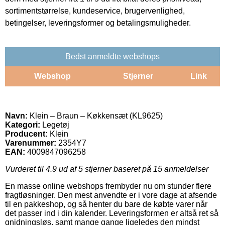
sortimentstørrelse, kundeservice, brugervenlighed,
betingelser, leveringsformer og betalingsmuligheder.
Bedst anmeldte webshops
Webshop
Stjerner
Link
Navn:
Klein – Braun – Køkkensæt (KL9625)
Kategori:
Legetøj
Producent:
Klein
Varenummer:
2354Y7
EAN:
4009847096258
Vurderet til
4.9
ud af 5 stjerner baseret på
15
anmeldelser
En masse online webshops frembyder nu om stunder flere
fragtløsninger. Den mest anvendte er i vore dage at afsende
til en pakkeshop, og så henter du bare de købte varer når
det passer ind i din kalender. Leveringsformen er altså ret så
gnidningsløs, samt mange gange ligeledes den mindst