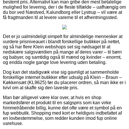
bestemt pris. Alternativt kan man gribe den mest betalelige
mulighed for levering, der i de fleste tilfælde – uafhængig om
du bor ved Næstved, Kalundborg eller Lystrup – vil være at
få fragtmanden til at levere varerne til et afhentningssted.
Det er jo ualmindeligt simpelt for almindelige mennesker at
vurdere prisniveauet i blandt forskellige butikker på nettet,
og så har flere Klein webshops set sig nødsaget til at
nedskære salgsværdien på mange af deres varer – til børn
og babyer, og samtidig også til mænd og kvinder – enormt,
og endda nogle gange love levering uden betaling.
Dog kan det stadigvæk vise sig gavnligt at sammenholde
forskellige internet butikker efter udsalg på Klein – Braun –
Køkkensæt (KL9625) før du placerer ordren, så man ikke er i
tvivl om at skaffe sig den laveste pris.
Man bør alligevel være klar over, at hvis en shop
markedsfører et produkt til en salgspris som kan virke
himmelråbende billig, kunne det ofte være et symbol på en
fup webbutik. Shopping med kort er heldigvis indbefattet af
en lovbestemmelse, som redder kunden imod fup online
varehuse.