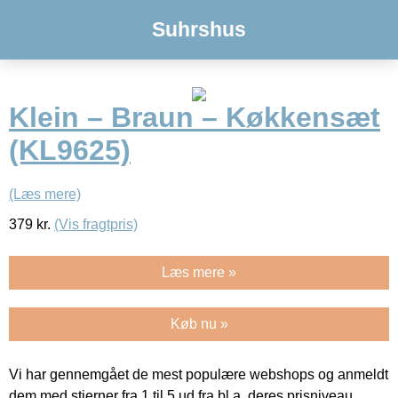
Suhrshus
Klein – Braun – Køkkensæt
(KL9625)
(Læs mere)
379
kr.
(Vis fragtpris)
Læs mere »
Køb nu »
Vi har gennemgået de mest populære webshops og anmeldt
dem med stjerner fra 1 til 5 ud fra bl.a. deres prisniveau,