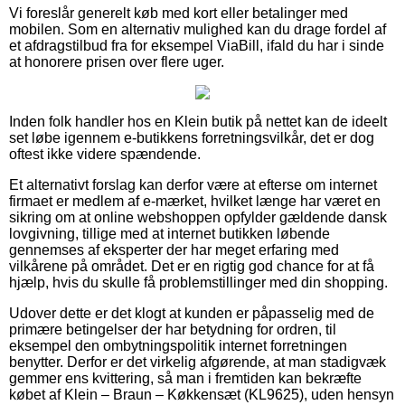
Vi foreslår generelt køb med kort eller betalinger med
mobilen. Som en alternativ mulighed kan du drage fordel af
et afdragstilbud fra for eksempel ViaBill, ifald du har i sinde
at honorere prisen over flere uger.
Inden folk handler hos en Klein butik på nettet kan de ideelt
set løbe igennem e-butikkens forretningsvilkår, det er dog
oftest ikke videre spændende.
Et alternativt forslag kan derfor være at efterse om internet
firmaet er medlem af e-mærket, hvilket længe har været en
sikring om at online webshoppen opfylder gældende dansk
lovgivning, tillige med at internet butikken løbende
gennemses af eksperter der har meget erfaring med
vilkårene på området. Det er en rigtig god chance for at få
hjælp, hvis du skulle få problemstillinger med din shopping.
Udover dette er det klogt at kunden er påpasselig med de
primære betingelser der har betydning for ordren, til
eksempel den ombytningspolitik internet forretningen
benytter. Derfor er det virkelig afgørende, at man stadigvæk
gemmer ens kvittering, så man i fremtiden kan bekræfte
købet af Klein – Braun – Køkkensæt (KL9625), uden hensyn