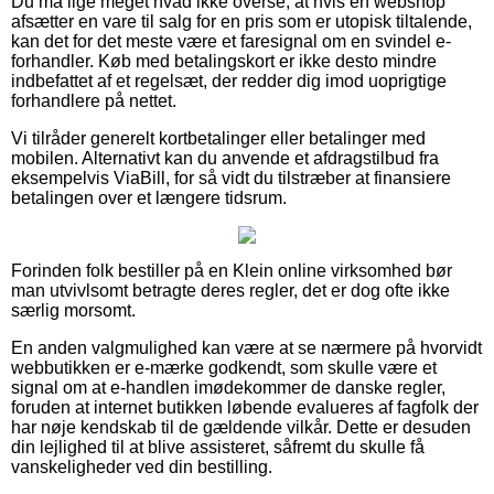
Du må lige meget hvad ikke overse, at hvis en webshop
afsætter en vare til salg for en pris som er utopisk tiltalende,
kan det for det meste være et faresignal om en svindel e-
forhandler. Køb med betalingskort er ikke desto mindre
indbefattet af et regelsæt, der redder dig imod uoprigtige
forhandlere på nettet.
Vi tilråder generelt kortbetalinger eller betalinger med
mobilen. Alternativt kan du anvende et afdragstilbud fra
eksempelvis ViaBill, for så vidt du tilstræber at finansiere
betalingen over et længere tidsrum.
Forinden folk bestiller på en Klein online virksomhed bør
man utvivlsomt betragte deres regler, det er dog ofte ikke
særlig morsomt.
En anden valgmulighed kan være at se nærmere på hvorvidt
webbutikken er e-mærke godkendt, som skulle være et
signal om at e-handlen imødekommer de danske regler,
foruden at internet butikken løbende evalueres af fagfolk der
har nøje kendskab til de gældende vilkår. Dette er desuden
din lejlighed til at blive assisteret, såfremt du skulle få
vanskeligheder ved din bestilling.