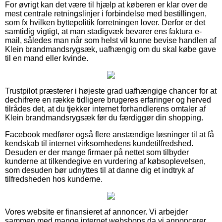
For øvrigt kan det være til hjælp at køberen er klar over de
mest centrale retningslinjer i forbindelse med bestillingen,
som fx hvilken byttepolitik forretningen lover. Derfor er det
samtidig vigtigt, at man stadigvæk bevarer ens faktura e-
mail, således man når som helst vil kunne bevise handlen af
Klein brandmandsrygsæk, uafhængig om du skal købe gave
til en mand eller kvinde.
Trustpilot præsterer i højeste grad uafhængige chancer for at
dechifrere en række tidligere brugeres erfaringer og herved
tilrådes det, at du tjekker internet forhandlerens omtaler af
Klein brandmandsrygsæk før du færdiggør din shopping.
Facebook medfører også flere anstændige løsninger til at få
kendskab til internet virksomhedens kundetilfredshed.
Desuden er der mange firmaer på nettet som tilbyder
kunderne at tilkendegive en vurdering af købsoplevelsen,
som desuden bør udnyttes til at danne dig et indtryk af
tilfredsheden hos kunderne.
Vores website er finansieret af annoncer. Vi arbejder
sammen med mange internet webshops da vi annoncerer