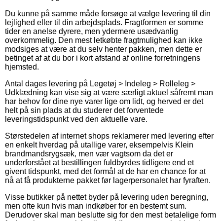
Du kunne på samme måde forsøge at vælge levering til din
lejlighed eller til din arbejdsplads. Fragtformen er somme
tider en anelse dyrere, men ydermere usædvanlig
overkommelig. Den mest letkøbte fragtmulighed kan ikke
modsiges at være at du selv henter pakken, men dette er
betinget af at du bor i kort afstand af online forretningens
hjemsted.
Antal dages levering på Legetøj > Indeleg > Rolleleg >
Udklædning kan vise sig at være særligt aktuel såfremt man
har behov for dine nye varer lige om lidt, og herved er det
helt på sin plads at du studerer det forventede
leveringstidspunkt ved den aktuelle vare.
Størstedelen af internet shops reklamerer med levering efter
en enkelt hverdag på utallige varer, eksempelvis Klein
brandmandsrygsæk, men vær vagtsom da det er
underforstået at bestillingen fuldbyrdes tidligere end et
givent tidspunkt, med det formål at de har en chance for at
nå at få produkterne pakket før lagerpersonalet har fyraften.
Visse butikker på nettet byder på levering uden beregning,
men ofte kun hvis man indkøber for en bestemt sum.
Derudover skal man beslutte sig for den mest betalelige form