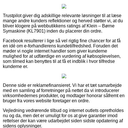
Trustpilot giver dig adskillige relevante løsninger til at læse
mange andre kunders reflektioner og herved støtter vi, at du
bliver klogere på webbutikkens ratings af Klein – Børne
Symaskine (KL7901) inden du placerer din ordre.
Facebook resulterer i lige så vel rigtig fine chancer for at få
en idé om e-forhandlerens kundetilfredshed. Foruden det
møder vi nogle internet handler som giver kunderne
mulighed for at udfærdige en vurdering af købsoplevelsen,
som tilmed kan benyttes til at få et indblik i hvor tilfredse
kunderne er.
Denne side er reklamefinansieret. Vi har et tæt samarbejde
med en samling af forretninger på nettet da vi introducerer
virksomhedernes produkter, og modtager honorar såfremt en
bruger fra vores website foretager en ordre.
Vejledning vedrørende tilbud og internet outlets opretholdes
nu og da, men det er umuligt for os at give garantier imod
rettelser der kan være udarbejdet siden sidste opdatering af
sidens oplysninger.