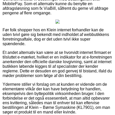
MobilePay. Som et alternativ kunne du benytte en
afdragsløsning som fx ViaBill, såfremt du gerne vil afdrage
pengene af flere omgange.
Før folk shopper hos en Klein internet forhandler kan de
uden tvivl gøre sig bekendt med indholdet af webbutikkens
forretningsaftale, dog er det uden tvivl ikke super
spændende.
Et andet alternativ kan være at se hvorvidt internet firmaet er
tilsluttet e-mærket, hvilket er en indikator for at e-forretningen
anerkender den officielle danske lovgivning, samt at internet
butikken løbende kigges til af specialister der kender
reglerne. Dette er desuden en god genvej til bistand, ifald du
møder problemer som følge af din bestilling.
Ydermere stiller vi forslag om at kunden er vidende om de
elementære vilkår der kan have betydning for handlen,
eksempelvis den byttepolitik virksomheden bruger. I den
forbindelse er det også essesentielt, at man altid opbevarer
ens kvittering, således man til enhver tid kan eftervise
bestillingen af Klein – Børne Symaskine (KL7901), om man
søger et produkt til en mand eller kvinde.