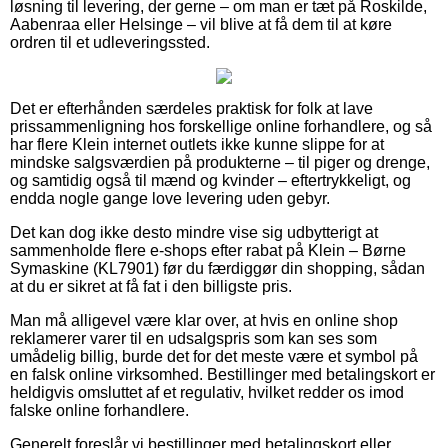
løsning til levering, der gerne – om man er tæt på Roskilde,
Aabenraa eller Helsinge – vil blive at få dem til at køre
ordren til et udleveringssted.
Det er efterhånden særdeles praktisk for folk at lave
prissammenligning hos forskellige online forhandlere, og så
har flere Klein internet outlets ikke kunne slippe for at
mindske salgsværdien på produkterne – til piger og drenge,
og samtidig også til mænd og kvinder – eftertrykkeligt, og
endda nogle gange love levering uden gebyr.
Det kan dog ikke desto mindre vise sig udbytterigt at
sammenholde flere e-shops efter rabat på Klein – Børne
Symaskine (KL7901) før du færdiggør din shopping, sådan
at du er sikret at få fat i den billigste pris.
Man må alligevel være klar over, at hvis en online shop
reklamerer varer til en udsalgspris som kan ses som
umådelig billig, burde det for det meste være et symbol på
en falsk online virksomhed. Bestillinger med betalingskort er
heldigvis omsluttet af et regulativ, hvilket redder os imod
falske online forhandlere.
Generelt foreslår vi bestillinger med betalingskort eller