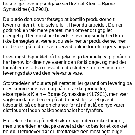
betalelige leveringsudgave ved køb af Klein – Børne
Symaskine (KL7901).
Du burde derudover forsøge at bestille produkterne til
levering hjem til dig selv eller til hvor du arbejder. Den er
godt nok en tak mere pebret, men omvendt rigtig let
gængelig. Den mest prisbevidste leveringsmulighed kan
ikke benægtes at være at du selv henter produkterne, men
det beroer på at du lever nærved online forretningens bopæl.
Leveringstidspunktet på Legetøj er jo temmelig vigtig når du
har behov for dine nye varer inden for få dage, og med det
formål er det altså relevant at du studerer den estimerede
leveringsdato ved den relevante vare.
Størstedelen af outlets på nettet stiller garanti om levering på
næstkommende hverdag på en række produkter,
eksempelvis Klein – Børne Symaskine (KL7901), men vær
vagtsom da det beroer på at du bestiller før et givent
tidspunkt, så de har en chance for at nå at få de nye varer
distribueret inden pakkepersonalet har fyraften.
En række shops på nettet sikrer fragt uden omkostninger,
men undertiden er det påkrævet at der købes for et konkret
beløb. Derudover bør du foretrække den mest betalelige