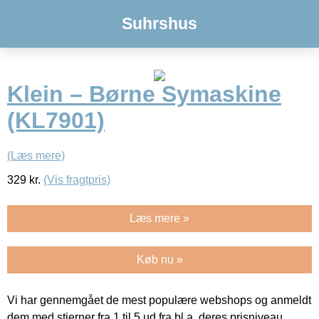
Suhrshus
Klein – Børne Symaskine
(KL7901)
(Læs mere)
329
kr.
(Vis fragtpris)
Læs mere »
Køb nu »
Vi har gennemgået de mest populære webshops og anmeldt
dem med stjerner fra 1 til 5 ud fra bl.a. deres prisniveau,