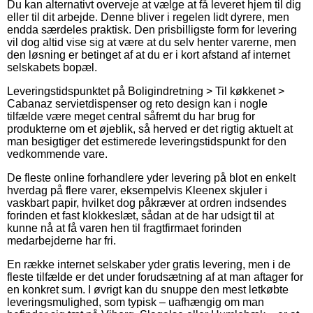
Du kan alternativt overveje at vælge at få leveret hjem til dig
eller til dit arbejde. Denne bliver i regelen lidt dyrere, men
endda særdeles praktisk. Den prisbilligste form for levering
vil dog altid vise sig at være at du selv henter varerne, men
den løsning er betinget af at du er i kort afstand af internet
selskabets bopæl.
Leveringstidspunktet på Boligindretning > Til køkkenet >
Cabanaz servietdispenser og reto design kan i nogle
tilfælde være meget central såfremt du har brug for
produkterne om et øjeblik, så herved er det rigtig aktuelt at
man besigtiger det estimerede leveringstidspunkt for den
vedkommende vare.
De fleste online forhandlere yder levering på blot en enkelt
hverdag på flere varer, eksempelvis Kleenex skjuler i
vaskbart papir, hvilket dog påkræver at ordren indsendes
forinden et fast klokkeslæt, sådan at de har udsigt til at
kunne nå at få varen hen til fragtfirmaet forinden
medarbejderne har fri.
En række internet selskaber yder gratis levering, men i de
fleste tilfælde er det under forudsætning af at man aftager for
en konkret sum. I øvrigt kan du snuppe den mest letkøbte
leveringsmulighed, som typisk – uafhængig om man