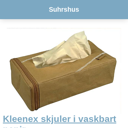
Suhrshus
Kleenex skjuler i vaskbart