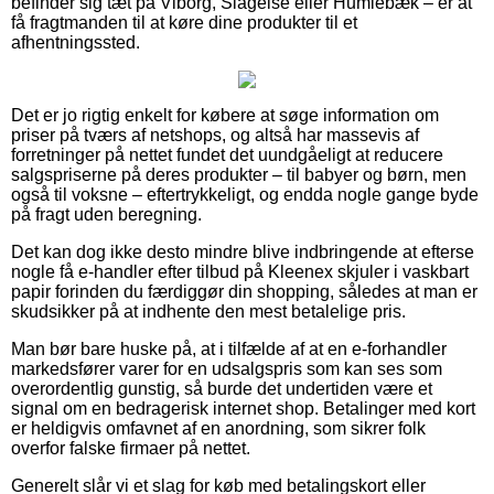
befinder sig tæt på Viborg, Slagelse eller Humlebæk – er at
få fragtmanden til at køre dine produkter til et
afhentningssted.
Det er jo rigtig enkelt for købere at søge information om
priser på tværs af netshops, og altså har massevis af
forretninger på nettet fundet det uundgåeligt at reducere
salgspriserne på deres produkter – til babyer og børn, men
også til voksne – eftertrykkeligt, og endda nogle gange byde
på fragt uden beregning.
Det kan dog ikke desto mindre blive indbringende at efterse
nogle få e-handler efter tilbud på Kleenex skjuler i vaskbart
papir forinden du færdiggør din shopping, således at man er
skudsikker på at indhente den mest betalelige pris.
Man bør bare huske på, at i tilfælde af at en e-forhandler
markedsfører varer for en udsalgspris som kan ses som
overordentlig gunstig, så burde det undertiden være et
signal om en bedragerisk internet shop. Betalinger med kort
er heldigvis omfavnet af en anordning, som sikrer folk
overfor falske firmaer på nettet.
Generelt slår vi et slag for køb med betalingskort eller