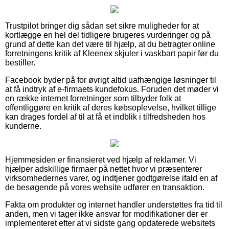
Trustpilot bringer dig sådan set sikre muligheder for at
kortlægge en hel del tidligere brugeres vurderinger og på
grund af dette kan det være til hjælp, at du betragter online
forretningens kritik af Kleenex skjuler i vaskbart papir før du
bestiller.
Facebook byder på for øvrigt altid uafhængige løsninger til
at få indtryk af e-firmaets kundefokus. Foruden det møder vi
en række internet forretninger som tilbyder folk at
offentliggøre en kritik af deres købsoplevelse, hvilket tillige
kan drages fordel af til at få et indblik i tilfredsheden hos
kunderne.
Hjemmesiden er finansieret ved hjælp af reklamer. Vi
hjælper adskillige firmaer på nettet hvor vi præsenterer
virksomhedernes varer, og indtjener godtgørelse ifald en af
de besøgende på vores website udfører en transaktion.
Fakta om produkter og internet handler understøttes fra tid til
anden, men vi tager ikke ansvar for modifikationer der er
implementeret efter at vi sidste gang opdaterede websitets