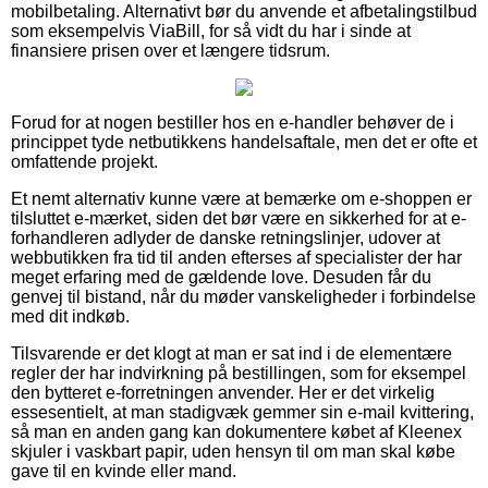
mobilbetaling. Alternativt bør du anvende et afbetalingstilbud
som eksempelvis ViaBill, for så vidt du har i sinde at
finansiere prisen over et længere tidsrum.
Forud for at nogen bestiller hos en e-handler behøver de i
princippet tyde netbutikkens handelsaftale, men det er ofte et
omfattende projekt.
Et nemt alternativ kunne være at bemærke om e-shoppen er
tilsluttet e-mærket, siden det bør være en sikkerhed for at e-
forhandleren adlyder de danske retningslinjer, udover at
webbutikken fra tid til anden efterses af specialister der har
meget erfaring med de gældende love. Desuden får du
genvej til bistand, når du møder vanskeligheder i forbindelse
med dit indkøb.
Tilsvarende er det klogt at man er sat ind i de elementære
regler der har indvirkning på bestillingen, som for eksempel
den bytteret e-forretningen anvender. Her er det virkelig
essesentielt, at man stadigvæk gemmer sin e-mail kvittering,
så man en anden gang kan dokumentere købet af Kleenex
skjuler i vaskbart papir, uden hensyn til om man skal købe
gave til en kvinde eller mand.