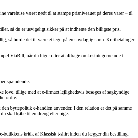
ine varehuse været nødt til at stampe prisniveauet på deres varer – til
er, så du er usvigeligt sikker på at indhente den billigste pris.
lig, så burde det tit være et tegn på en snydagtig shop. Kortbetalinger
empel ViaBill, når du higer efter at afdrage omkostningerne ude i
super spændende.
ke love, tillige med at e-firmaet lejlighedsvis besøges af sagkyndige
in ordre.
 den byttepolitik e-handlen anvender. I den relation er det på samme
u skal købe til en dreng eller pige.
e-butikkens kritik af Klassisk t-shirt inden du lægger din bestilling.