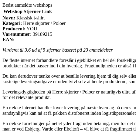
Bedst anmeldte webshops
Webshop
Stjerner
Link
Navn:
Klassisk t-shirt
Kategori:
Herre skjorter / Poloer
Producent:
YOU
Varenummer:
39189215
EAN:
Vurderet til
3.6
ud af 5 stjerner baseret på
23
anmeldelser
De fleste internet forhandlere foreslår i øjeblikket en hel del forskellig
produkter når det passer ind i din hverdag. Fragtmuligheden er altså i 
Du kan derudover tænke over at bestille levering hjem til dig selv elle
kostelige leveringsudgave er uden tvivl selv at hente produkterne, so
Leveringsdygtigheden på Herre skjorter / Poloer er naturligvis ultra 
for det relevante produkt.
En række internet handler lover levering på næste hverdag på deres prim
sandsynligvis kan nå at få pakken distribueret inden logistikpersonalet
En række forretninger på nettet yder fragt uden betaling, men for det
man er ved Esbjerg, Varde eller Ebeltoft – vil blive at få fragtfirmaet t