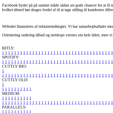
Facebook byder på på samme måde sådan set gode chancer for at få in
hvilket tilmed bør drages fordel af til at tage stilling til kundernes tilfr
Websitet finansieres af reklameindtægter. Vi har samarbejdsaftaler me
Orientering omkring tilbud og netshops værnes om hele tiden, men vi k
BITLY:
1
1
1
1
1
1
1
1
1
1
1
1
1
1
1
1
1
1
1
1
1
1
1
1
1
1
1
1
1
1
1
1
1
1
1
1
1
SPOTIFY:
1
1
1
1
1
1
1
1
1
1
1
1
1
1
1
1
1
1
1
1
1
1
1
1
1
1
1
1
1
1
1
1
1
1
1
1
1
CUTTLY BIO:
1
1
1
1
1
1
1
1
1
1
1
1
1
1
1
1
1
1
1
1
1
1
1
1
1
1
1
1
1
1
1
1
1
1
1
1
1
1
CUTTLY OLD:
1
1
1
1
1
1
1
1
1
1
1
MEDIUM:
1
1
1
1
1
1
1
1
1
1
1
1
1
1
1
1
1
1
1
1
1
1
1
1
1
1
1
1
1
1
1
1
1
1
1
1
1
1
1
1
1
1
1
1
1
1
1
PARALLELS:
1
1
1
1
1
1
1
1
1
1