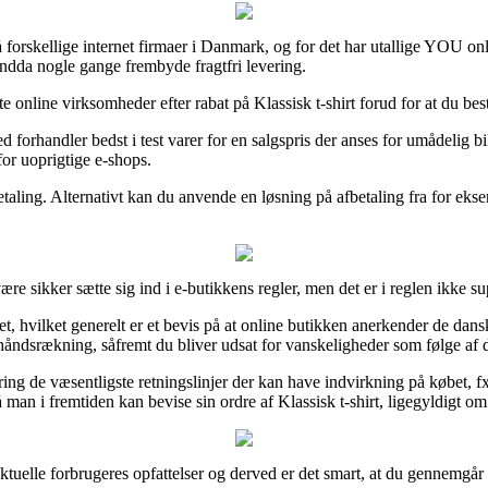
å forskellige internet firmaer i Danmark, og for det har utallige YOU onl
endda nogle gange frembyde fragtfri levering.
nline virksomheder efter rabat på Klassisk t-shirt forud for at du bestill
orhandler bedst i test varer for en salgspris der anses for umådelig bil
or uoprigtige e-shops.
etaling. Alternativt kan du anvende en løsning på afbetaling fra for eks
re sikker sætte sig ind i e-butikkens regler, men det er i reglen ikke 
t, hvilket generelt er et bevis på at online butikken anerkender de dans
 håndsrækning, såfremt du bliver udsat for vanskeligheder som følge af d
ng de væsentligste retningslinjer der kan have indvirkning på købet, fx
n i fremtiden kan bevise sin ordre af Klassisk t-shirt, ligegyldigt om d
 aktuelle forbrugeres opfattelser og derved er det smart, at du gennemgår 