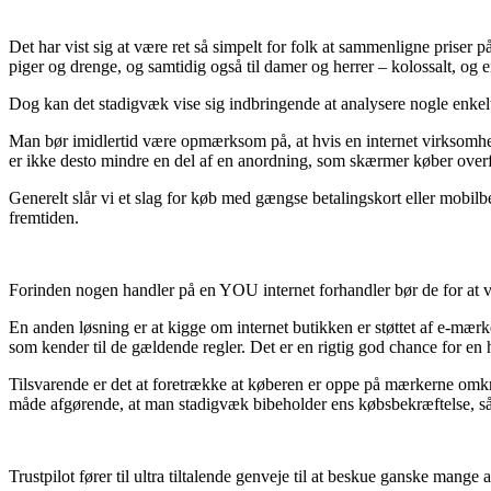
Det har vist sig at være ret så simpelt for folk at sammenligne priser p
piger og drenge, og samtidig også til damer og herrer – kolossalt, og 
Dog kan det stadigvæk vise sig indbringende at analysere nogle enkelte o
Man bør imidlertid være opmærksom på, at hvis en internet virksomhed f
er ikke desto mindre en del af en anordning, som skærmer køber overf
Generelt slår vi et slag for køb med gængse betalingskort eller mobilb
fremtiden.
Forinden nogen handler på en YOU internet forhandler bør de for at væ
En anden løsning er at kigge om internet butikken er støttet af e-mærke
som kender til de gældende regler. Det er en rigtig god chance for en
Tilsvarende er det at foretrække at køberen er oppe på mærkerne omkri
måde afgørende, at man stadigvæk bibeholder ens købsbekræftelse, så ma
Trustpilot fører til ultra tiltalende genveje til at beskue ganske mange