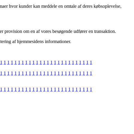
rmaer hvor kunder kan meddele en omtale af deres købsoplevelse,
ger provision om en af vores besøgende udfører en transaktion.
atering af hjemmesidens informationer.
1
1
1
1
1
1
1
1
1
1
1
1
1
1
1
1
1
1
1
1
1
1
1
1
1
1
1
1
1
1
1
1
1
1
1
1
1
1
1
1
1
1
1
1
1
1
1
1
1
1
1
1
1
1
1
1
1
1
1
1
1
1
1
1
1
1
1
1
1
1
1
1
1
1
1
1
1
1