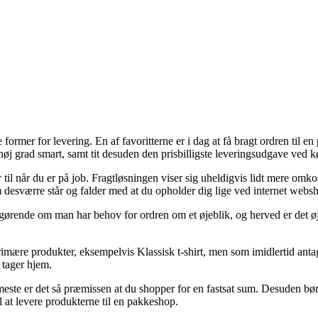
e former for levering. En af favoritterne er i dag at få bragt ordren til en 
høj grad smart, samt tit desuden den prisbilligste leveringsudgave ved kø
r til når du er på job. Fragtløsningen viser sig uheldigvis lidt mere omk
m desværre står og falder med at du opholder dig lige ved internet websh
afgørende om man har behov for ordren om et øjeblik, og herved er det ø
ære produkter, eksempelvis Klassisk t-shirt, men som imidlertid antager 
 tager hjem.
 meste er det så præmissen at du shopper for en fastsat sum. Desuden b
il at levere produkterne til en pakkeshop.