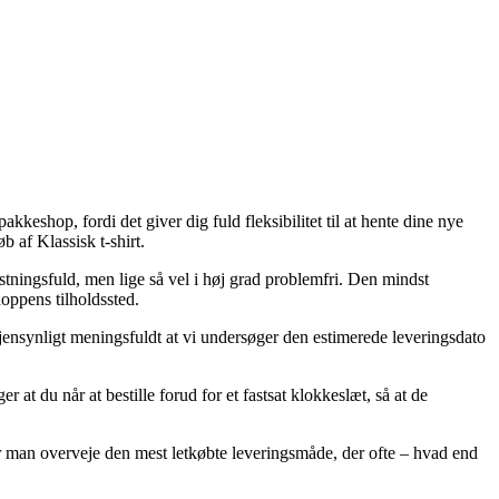
pakkeshop, fordi det giver dig fuld fleksibilitet til at hente dine nye
b af Klassisk t-shirt.
ostningsfuld, men lige så vel i høj grad problemfri. Den mindst
oppens tilholdssted.
jensynligt meningsfuldt at vi undersøger den estimerede leveringsdato
at du når at bestille forud for et fastsat klokkeslæt, så at de
ør man overveje den mest letkøbte leveringsmåde, der ofte – hvad end