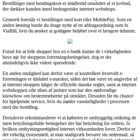
Bestillinger med betalingskort er imidlertid omsluttet af et lovbud,
der dækker kunden imod bedrageriske internet webshops.
Generelt foreslår vi bestillinger med kort eller MobilePay. Som en
anden løsning burde du drage nytte af en afdragsordning som fx
ViaBill, hvis du ønsker at godtgøre beløbet over et længere tidsrum.
Forud for at folk shopper hos en e-butik kunne de i virkeligheden
have øje for shoppens forretningsbetingelser, dog er det
almindeligvis ikke videre spændende.
En anden mulighed kan derfor være at kontrollere hvorvidt e-
forretningen er tilsluttet e-mærket, siden det bør være en angivelse af
at internet shoppen følger de officielle danske regler, samt at internet
webshoppen ofte tilses af jurister som har den nødvendige
knowhow om bestemmelserne på området. Desuden får du chance
for hjælpende service, hvis du møder vanskeligheder i processen
med din bestilling.
Derudover rekommanderer vi at køberen er omhyggelig omkring de
mest betydningsfulde betingelser der har betydning for ordren, fx
hvilken ombytningsrettighed internet virksomheden lover. Derfor er
det virkelig essesentielt, at man stadigvæk bevarer sin ordremail, så