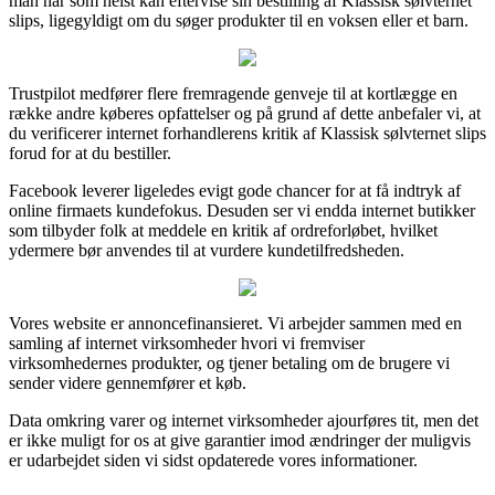
man når som helst kan eftervise sin bestilling af Klassisk sølvternet
slips, ligegyldigt om du søger produkter til en voksen eller et barn.
Trustpilot medfører flere fremragende genveje til at kortlægge en
række andre køberes opfattelser og på grund af dette anbefaler vi, at
du verificerer internet forhandlerens kritik af Klassisk sølvternet slips
forud for at du bestiller.
Facebook leverer ligeledes evigt gode chancer for at få indtryk af
online firmaets kundefokus. Desuden ser vi endda internet butikker
som tilbyder folk at meddele en kritik af ordreforløbet, hvilket
ydermere bør anvendes til at vurdere kundetilfredsheden.
Vores website er annoncefinansieret. Vi arbejder sammen med en
samling af internet virksomheder hvori vi fremviser
virksomhedernes produkter, og tjener betaling om de brugere vi
sender videre gennemfører et køb.
Data omkring varer og internet virksomheder ajourføres tit, men det
er ikke muligt for os at give garantier imod ændringer der muligvis
er udarbejdet siden vi sidst opdaterede vores informationer.