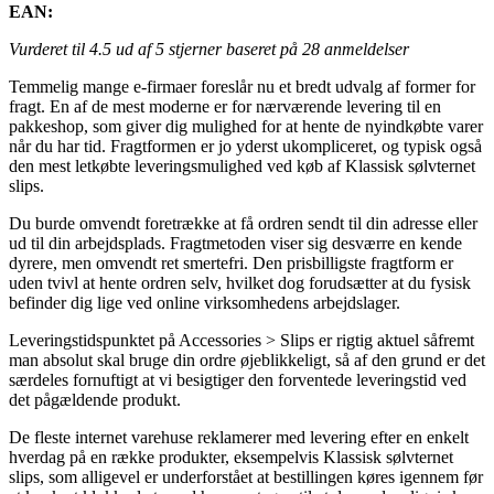
EAN:
Vurderet til
4.5
ud af 5 stjerner baseret på
28
anmeldelser
Temmelig mange e-firmaer foreslår nu et bredt udvalg af former for
fragt. En af de mest moderne er for nærværende levering til en
pakkeshop, som giver dig mulighed for at hente de nyindkøbte varer
når du har tid. Fragtformen er jo yderst ukompliceret, og typisk også
den mest letkøbte leveringsmulighed ved køb af Klassisk sølvternet
slips.
Du burde omvendt foretrække at få ordren sendt til din adresse eller
ud til din arbejdsplads. Fragtmetoden viser sig desværre en kende
dyrere, men omvendt ret smertefri. Den prisbilligste fragtform er
uden tvivl at hente ordren selv, hvilket dog forudsætter at du fysisk
befinder dig lige ved online virksomhedens arbejdslager.
Leveringstidspunktet på Accessories > Slips er rigtig aktuel såfremt
man absolut skal bruge din ordre øjeblikkeligt, så af den grund er det
særdeles fornuftigt at vi besigtiger den forventede leveringstid ved
det pågældende produkt.
De fleste internet varehuse reklamerer med levering efter en enkelt
hverdag på en række produkter, eksempelvis Klassisk sølvternet
slips, som alligevel er underforstået at bestillingen køres igennem før