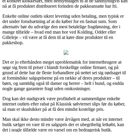
et konkret klokkeslæt, med hensynstagen til at de sandsynligvis kan
nå at få produktet distribueret forinden de pakkeansatte har fri.
Enkelte online outlets sikrer levering uden betaling, men typisk er
det under forudsætning af at du køber for en fastsat sum. Som
alternativ bør du udvælge den mest betalelige fragtløsning, der i
mange tilfælde – hvad end man bor ved Kolding, Odder eller
Gilleleje – vil være at få dem til at køre dine produkter til en
pakkeshop.
Det er jo efterhånden meget uproblematisk for internetbrugere at
søge sig frem til priser i blandt forskellige online firmaer, og på
grund af dette har de fleste forhandlere på nettet set sig nødsaget til
at formindske salgspriserne på en række af deres produkter – til
børn, og samtidig også til damer og herrer – helt i bund, og endda
nogle gange garantere fragt uden omkostninger.
Dog kan det stadigvæk være profitabelt at sammenligne enkelte
internet outlets efter rabat på Klassisk sølvternet slips før du køber,
så man er skudsikker på at få den mindst kostelige pris.
Man skal ikke desto mindre være årvågen med, at når en internet
butik sælger en vare til en salgspris der er ubegribelig letkøbt, kan
det i nogle tilfælde være en varsel om en bedragerisk butik.