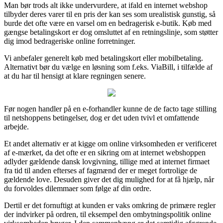
Man bør trods alt ikke undervurdere, at ifald en internet webshop
tilbyder deres varer til en pris der kan ses som urealistisk gunstig, så
burde det ofte være en varsel om en bedragerisk e-butik. Køb med
gængse betalingskort er dog omsluttet af en retningslinje, som støtter
dig imod bedrageriske online forretninger.
Vi anbefaler generelt køb med betalingskort eller mobilbetaling.
Alternativt bør du vælge en løsning som f.eks. ViaBill, i tilfælde af
at du har til hensigt at klare regningen senere.
Før nogen handler på en e-forhandler kunne de de facto tage stilling
til netshoppens betingelser, dog er det uden tvivl et omfattende
arbejde.
Et andet alternativ er at kigge om online virksomheden er verificeret
af e-mærket, da det ofte er en sikring om at internet webshoppen
adlyder gældende dansk lovgivning, tillige med at internet firmaet
fra tid til anden efterses af fagmænd der er meget fortrolige de
gældende love. Desuden giver det dig mulighed for at få hjælp, når
du forvoldes dilemmaer som følge af din ordre.
Dertil er det fornuftigt at kunden er vaks omkring de primære regler
der indvirker på ordren, til eksempel den ombytningspolitik online