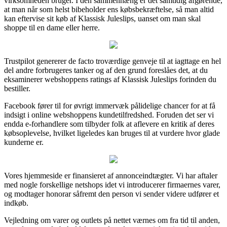
virksomheden bruger. I den sammenhæng er det samtidig afgørende,
at man når som helst bibeholder ens købsbekræftelse, så man altid
kan eftervise sit køb af Klassisk Juleslips, uanset om man skal
shoppe til en dame eller herre.
Trustpilot genererer de facto troværdige genveje til at iagttage en hel
del andre forbrugeres tanker og af den grund foreslåes det, at du
eksaminerer webshoppens ratings af Klassisk Juleslips forinden du
bestiller.
Facebook fører til for øvrigt immervæk pålidelige chancer for at få
indsigt i online webshoppens kundetilfredshed. Foruden det ser vi
endda e-forhandlere som tilbyder folk at aflevere en kritik af deres
købsoplevelse, hvilket ligeledes kan bruges til at vurdere hvor glade
kunderne er.
Vores hjemmeside er finansieret af annonceindtægter. Vi har aftaler
med nogle forskellige netshops idet vi introducerer firmaernes varer,
og modtager honorar såfremt den person vi sender videre udfører et
indkøb.
Vejledning om varer og outlets på nettet værnes om fra tid til anden,