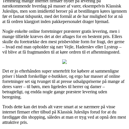
Temmelig mange internet firmaer byder på levering på
næstkommende hverdag på masser af varer, eksempelvis Klassisk
Juleslips, men som imidlertid beroer på at bestillingen køres igennem
før et fastsat tidspunkt, med det formål at de har mulighed for at nå
at få ordren klargjort inden pakkepersonalet drager hjemad.
Nogle enkelte online forretninger præsterer gratis levering, men i
mange tilfælde kræves det at der aftages for en bestemt pris. Ellers
skulle du foretrække den mest prisbevidste form for fragt, der gerne
– hvad end man opholder sig nær Vejle, Haderslev eller Lystrup –
vil blive at få fragtmanden til at køre ordren til et afhentningssted.
Det er jo efterhånden super smertefrit for købere at sammenligne
priser i blandt forskellige e-butikker, og ergo har masser af online
forretninger set sig tvunget til at presse udsalgspriserne på mange af
deres varer – til børn, men ligeledes til herrer og damer –
betragteligt, og endda nogle gange præstere levering uden
beregning.
Trods dette kan det trods alt være smart at se nærmere på visse
internet firmaer efter tilbud på Klassisk Juleslips forud for at du
færdiggør din shopping, således at man er tryg ved at opnå den mest
attraktive pris.