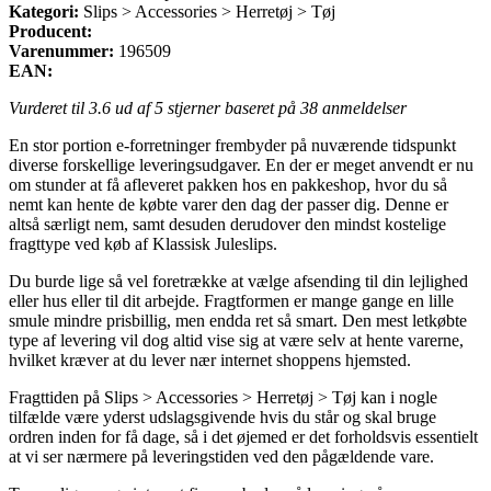
Kategori:
Slips > Accessories > Herretøj > Tøj
Producent:
Varenummer:
196509
EAN:
Vurderet til
3.6
ud af 5 stjerner baseret på
38
anmeldelser
En stor portion e-forretninger frembyder på nuværende tidspunkt
diverse forskellige leveringsudgaver. En der er meget anvendt er nu
om stunder at få afleveret pakken hos en pakkeshop, hvor du så
nemt kan hente de købte varer den dag der passer dig. Denne er
altså særligt nem, samt desuden derudover den mindst kostelige
fragttype ved køb af Klassisk Juleslips.
Du burde lige så vel foretrække at vælge afsending til din lejlighed
eller hus eller til dit arbejde. Fragtformen er mange gange en lille
smule mindre prisbillig, men endda ret så smart. Den mest letkøbte
type af levering vil dog altid vise sig at være selv at hente varerne,
hvilket kræver at du lever nær internet shoppens hjemsted.
Fragttiden på Slips > Accessories > Herretøj > Tøj kan i nogle
tilfælde være yderst udslagsgivende hvis du står og skal bruge
ordren inden for få dage, så i det øjemed er det forholdsvis essentielt
at vi ser nærmere på leveringstiden ved den pågældende vare.