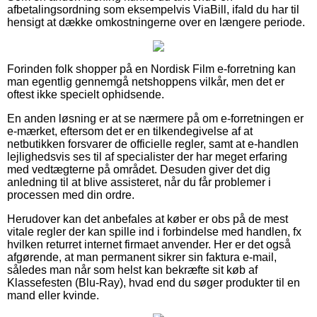
afbetalingsordning som eksempelvis ViaBill, ifald du har til
hensigt at dække omkostningerne over en længere periode.
Forinden folk shopper på en Nordisk Film e-forretning kan
man egentlig gennemgå netshoppens vilkår, men det er
oftest ikke specielt ophidsende.
En anden løsning er at se nærmere på om e-forretningen er
e-mærket, eftersom det er en tilkendegivelse af at
netbutikken forsvarer de officielle regler, samt at e-handlen
lejlighedsvis ses til af specialister der har meget erfaring
med vedtægterne på området. Desuden giver det dig
anledning til at blive assisteret, når du får problemer i
processen med din ordre.
Herudover kan det anbefales at køber er obs på de mest
vitale regler der kan spille ind i forbindelse med handlen, fx
hvilken returret internet firmaet anvender. Her er det også
afgørende, at man permanent sikrer sin faktura e-mail,
således man når som helst kan bekræfte sit køb af
Klassefesten (Blu-Ray), hvad end du søger produkter til en
mand eller kvinde.