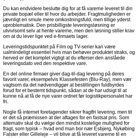
Du kan endvidere beslutte dig for at få varerne leveret til din
private bopæl eller til hvor du arbejder. Fragtmuligheden er
jævnligt en smule mere omkostningsfuld, men tillige yderst
uproblematisk. Den prisbilligste leveringsløsning er
utvivlsomt selv at hente varerne, men den løsning stiller krav
om at du lever lige ved e-firmaets lager.
Leveringstidspunktet på Film og TV-serier kan være
ualmindeligt essentiel hvis man behøver produktet straks, og
herved er det komplet vigtigt at du efterser den anslåede
leveringsdato ved den respektive vare.
En del online firmaer giver dag-til-dag levering på deres
favorit varer, eksempelvis Klassefesten (Blu-Ray), men vær
vagtsom da det nødvendiggør at bestillingen fuldbyrdes
forud for et bestemt tidspunkt, sådan at de har udsigt til at
kunne nå at få de nye varer ordnet før logistikpersonalet har
fri.
Nogle få internet foretagender sikrer fragtfri levering, men tit
er det så præmissen at der aftages for en fastsat pris. Som
alternativ skal du vælge den mindst kostelige mulighed for
fragt, som typisk – hvad end man bor nær Esbjerg, Nykøbing
Falster eller Gilleleje – vil blive at få leveret varerne til en