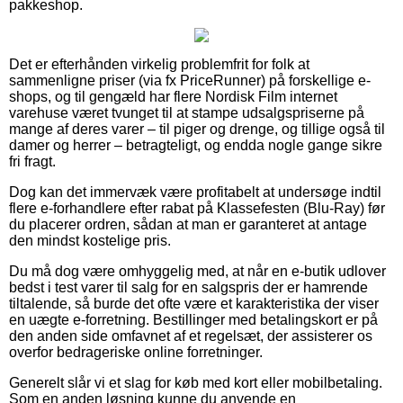
pakkeshop.
Det er efterhånden virkelig problemfrit for folk at
sammenligne priser (via fx PriceRunner) på forskellige e-
shops, og til gengæld har flere Nordisk Film internet
varehuse været tvunget til at stampe udsalgspriserne på
mange af deres varer – til piger og drenge, og tillige også til
damer og herrer – betragteligt, og endda nogle gange sikre
fri fragt.
Dog kan det immervæk være profitabelt at undersøge indtil
flere e-forhandlere efter rabat på Klassefesten (Blu-Ray) før
du placerer ordren, sådan at man er garanteret at antage
den mindst kostelige pris.
Du må dog være omhyggelig med, at når en e-butik udlover
bedst i test varer til salg for en salgspris der er hamrende
tiltalende, så burde det ofte være et karakteristika der viser
en uægte e-forretning. Bestillinger med betalingskort er på
den anden side omfavnet af et regelsæt, der assisterer os
overfor bedrageriske online forretninger.
Generelt slår vi et slag for køb med kort eller mobilbetaling.
Som en anden løsning kunne du anvende en