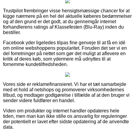
Trustpilot frembringer visse hensigtsmæssige chancer for at
kigge nærmere på en hel del aktuelle køberes bedømmelser
og af den grund er det godt, at du gennemgår internet
forhandlerens ratings af Klassefesten (Blu-Ray) inden du
bestiller.
Facebook yder ligeledes tilpas fine genveje til at få en idé
om online webshoppens popularitet. Foruden det ser vi en
del forretninger på nettet som gør det muligt at aflevere en
kritik af deres køb, som ydermere må udnyttes til at
fornemme kundetilfredsheden.
Vores side er reklamefinansieret. Vi har et tæt samarbejde
med et hold af netshops og promoverer virksomhedernes
tilbud, og modtager godtgørelse i tilfælde af at den bruger vi
sender videre fuldfører en handel.
Viden om produkter og internet handler opdateres hele
tiden, men man kan ikke stille os ansvarlig for reguleringer
der potentielt er lavet efter sidste opdatering af de anvendte
data.