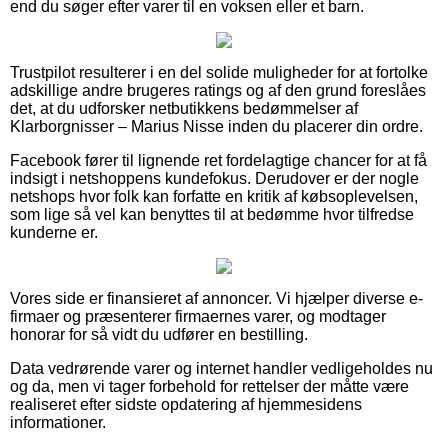
end du søger efter varer til en voksen eller et barn.
Trustpilot resulterer i en del solide muligheder for at fortolke
adskillige andre brugeres ratings og af den grund foreslåes
det, at du udforsker netbutikkens bedømmelser af
Klarborgnisser – Marius Nisse inden du placerer din ordre.
Facebook fører til lignende ret fordelagtige chancer for at få
indsigt i netshoppens kundefokus. Derudover er der nogle
netshops hvor folk kan forfatte en kritik af købsoplevelsen,
som lige så vel kan benyttes til at bedømme hvor tilfredse
kunderne er.
Vores side er finansieret af annoncer. Vi hjælper diverse e-
firmaer og præsenterer firmaernes varer, og modtager
honorar for så vidt du udfører en bestilling.
Data vedrørende varer og internet handler vedligeholdes nu
og da, men vi tager forbehold for rettelser der måtte være
realiseret efter sidste opdatering af hjemmesidens
informationer.