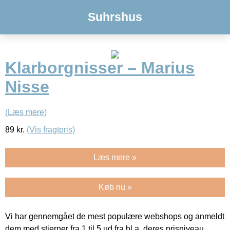
Suhrshus
Klarborgnisser – Marius
Nisse
(Læs mere)
89
kr.
(Vis fragtpris)
Læs mere »
Køb nu »
Vi har gennemgået de mest populære webshops og anmeldt
dem med stjerner fra 1 til 5 ud fra bl.a. deres prisniveau,