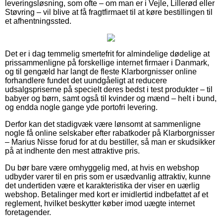
leveringsløsning, som ofte – om man er i Vejle, Lillerød eller
Støvring – vil blive at få fragtfirmaet til at køre bestillingen til
et afhentningssted.
Det er i dag temmelig smertefrit for almindelige dødelige at
prissammenligne på forskellige internet firmaer i Danmark,
og til gengæld har langt de fleste Klarborgnisser online
forhandlere fundet det uundgåeligt at reducere
udsalgspriserne på specielt deres bedst i test produkter – til
babyer og børn, samt også til kvinder og mænd – helt i bund,
og endda nogle gange yde portofri levering.
Derfor kan det stadigvæk være lønsomt at sammenligne
nogle få online selskaber efter rabatkoder på Klarborgnisser
– Marius Nisse forud for at du bestiller, så man er skudsikker
på at indhente den mest attraktive pris.
Du bør bare være omhyggelig med, at hvis en webshop
udbyder varer til en pris som er usædvanlig attraktiv, kunne
det undertiden være et karakteristika der viser en uærlig
webshop. Betalinger med kort er imidlertid indbefattet af et
reglement, hvilket beskytter køber imod uægte internet
foretagender.