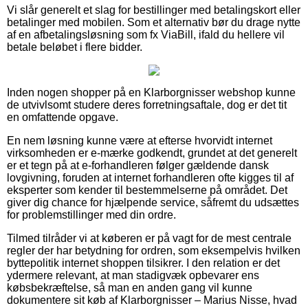
Vi slår generelt et slag for bestillinger med betalingskort eller
betalinger med mobilen. Som et alternativ bør du drage nytte
af en afbetalingsløsning som fx ViaBill, ifald du hellere vil
betale beløbet i flere bidder.
Inden nogen shopper på en Klarborgnisser webshop kunne
de utvivlsomt studere deres forretningsaftale, dog er det tit
en omfattende opgave.
En nem løsning kunne være at efterse hvorvidt internet
virksomheden er e-mærke godkendt, grundet at det generelt
er et tegn på at e-forhandleren følger gældende dansk
lovgivning, foruden at internet forhandleren ofte kigges til af
eksperter som kender til bestemmelserne på området. Det
giver dig chance for hjælpende service, såfremt du udsættes
for problemstillinger med din ordre.
Tilmed tilråder vi at køberen er på vagt for de mest centrale
regler der har betydning for ordren, som eksempelvis hvilken
byttepolitik internet shoppen tilsikrer. I den relation er det
ydermere relevant, at man stadigvæk opbevarer ens
købsbekræftelse, så man en anden gang vil kunne
dokumentere sit køb af Klarborgnisser – Marius Nisse, hvad