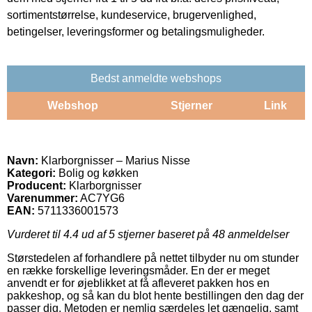
sortimentstørrelse, kundeservice, brugervenlighed,
betingelser, leveringsformer og betalingsmuligheder.
Bedst anmeldte webshops
Webshop
Stjerner
Link
Navn:
Klarborgnisser – Marius Nisse
Kategori:
Bolig og køkken
Producent:
Klarborgnisser
Varenummer:
AC7YG6
EAN:
5711336001573
Vurderet til
4.4
ud af 5 stjerner baseret på
48
anmeldelser
Størstedelen af forhandlere på nettet tilbyder nu om stunder
en række forskellige leveringsmåder. En der er meget
anvendt er for øjeblikket at få afleveret pakken hos en
pakkeshop, og så kan du blot hente bestillingen den dag der
passer dig. Metoden er nemlig særdeles let gængelig, samt