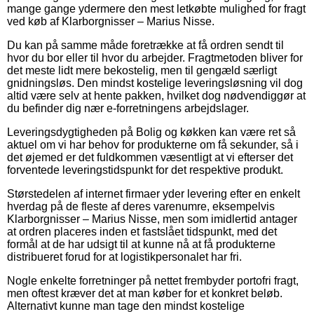
mange gange ydermere den mest letkøbte mulighed for fragt
ved køb af Klarborgnisser – Marius Nisse.
Du kan på samme måde foretrække at få ordren sendt til
hvor du bor eller til hvor du arbejder. Fragtmetoden bliver for
det meste lidt mere bekostelig, men til gengæld særligt
gnidningsløs. Den mindst kostelige leveringsløsning vil dog
altid være selv at hente pakken, hvilket dog nødvendiggør at
du befinder dig nær e-forretningens arbejdslager.
Leveringsdygtigheden på Bolig og køkken kan være ret så
aktuel om vi har behov for produkterne om få sekunder, så i
det øjemed er det fuldkommen væsentligt at vi efterser det
forventede leveringstidspunkt for det respektive produkt.
Størstedelen af internet firmaer yder levering efter en enkelt
hverdag på de fleste af deres varenumre, eksempelvis
Klarborgnisser – Marius Nisse, men som imidlertid antager
at ordren placeres inden et fastslået tidspunkt, med det
formål at de har udsigt til at kunne nå at få produkterne
distribueret forud for at logistikpersonalet har fri.
Nogle enkelte forretninger på nettet frembyder portofri fragt,
men oftest kræver det at man køber for et konkret beløb.
Alternativt kunne man tage den mindst kostelige