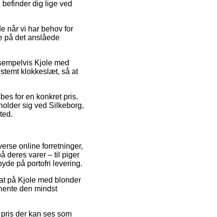
 befinder dig lige ved
 når vi har behov for
e på det anslåede
ksempelvis Kjole med
estemt klokkeslæt, så at
bes for en konkret pris.
holder sig ved Silkeborg,
ted.
verse online forretninger,
 deres varer – til piger
yde på portofri levering.
bat på Kjole med blonder
dhente den mindst
n pris der kan ses som