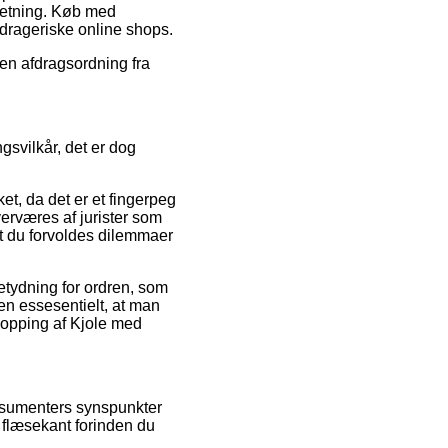
retning. Køb med
edrageriske online shops.
f en afdragsordning fra
gsvilkår, det er dog
t, da det er et fingerpeg
overværes af jurister som
t du forvoldes dilemmaer
tydning for ordren, som
n essesentielt, at man
hopping af Kjole med
onsumenters synspunkter
g flæsekant forinden du