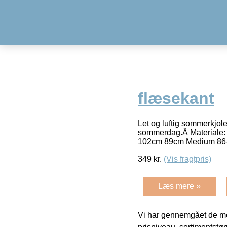
flæsekant
Let og luftig sommerkjole
sommerdag.Â Materiale:
102cm 89cm Medium 86
349
kr.
(Vis fragtpris)
Læs mere »
Vi har gennemgået de mes