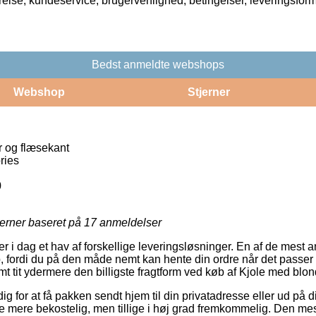
rrelse, kundeservice, brugervenlighed, betingelser, leveringsfor
Bedst anmeldte webshops
Webshop
Stjerner
 og flæsekant
ries
0
jerner baseret på
17
anmeldelser
er i dag et hav af forskellige leveringsløsninger. En af de mest a
p, fordi du på den måde nemt kan hente din ordre når det passer
samt tit ydermere den billigste fragtform ved køb af Kjole med blo
 dig for at få pakken sendt hjem til din privatadresse eller ud på
ule mere bekostelig, men tillige i høj grad fremkommelig. Den me