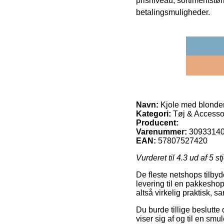
prisniveau, sortimentstø
betalingsmuligheder.
Navn:
Kjole med blonder
Kategori:
Tøj & Accesso
Producent:
Varenummer:
3093314
EAN:
57807527420
Vurderet til
4.3
ud af 5 st
De fleste netshops tilbyd
levering til en pakkesho
altså virkelig praktisk, 
Du burde tillige beslutte
viser sig af og til en sm