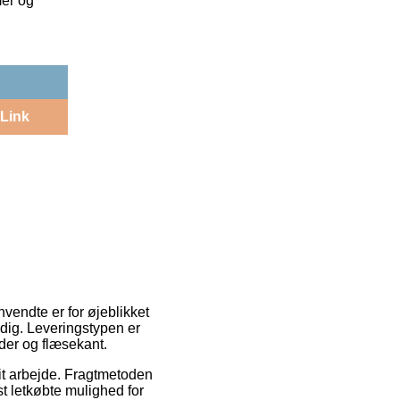
mer og
Link
nvendte er for øjeblikket
 dig. Leveringstypen er
nder og flæsekant.
 dit arbejde. Fragtmetoden
st letkøbte mulighed for