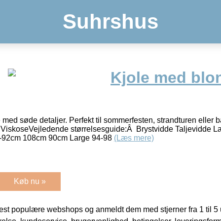
Suhrshus
Kjole med blo
 med søde detaljer. Perfekt til sommerfesten, strandturen eller b
 ViskoseVejledende størrelsesguide:Â Brystvidde Taljevidde 
-92cm 108cm 90cm Large 94-98
(Læs mere)
Køb nu »
t populære webshops og anmeldt dem med stjerner fra 1 til 5 ud