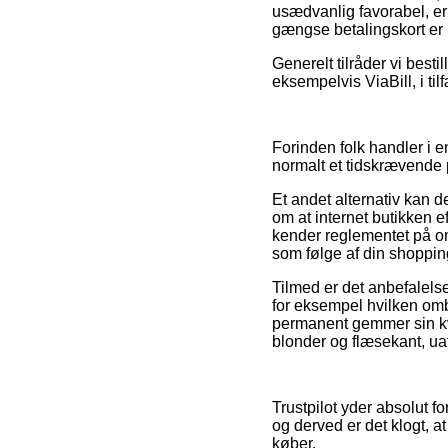
usædvanlig favorabel, er
gængse betalingskort er h
Generelt tilråder vi besti
eksempelvis ViaBill, i tilf
Forinden folk handler i e
normalt et tidskrævende 
Et andet alternativ kan 
om at internet butikken ef
kender reglementet på om
som følge af din shoppin
Tilmed er det anbefalels
for eksempel hvilken om
permanent gemmer sin kvi
blonder og flæsekant, uaf
Trustpilot yder absolut 
og derved er det klogt, a
køber.