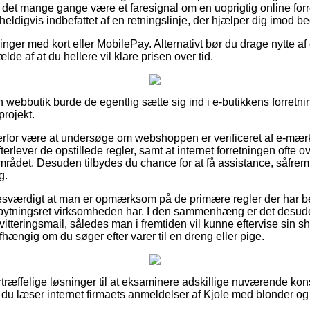
 det mange gange være et faresignal om en uoprigtig online for
eldigvis indbefattet af en retningslinje, der hjælper dig imod b
llinger med kort eller MobilePay. Alternativt bør du drage nytte a
ælde af at du hellere vil klare prisen over tid.
n webbutik burde de egentlig sætte sig ind i e-butikkens forretnin
projekt.
derfor være at undersøge om webshoppen er verificeret af e-mærke
terlever de opstillede regler, samt at internet forretningen ofte 
rådet. Desuden tilbydes du chance for at få assistance, såfrem
g.
esværdigt at man er opmærksom på de primære regler der har be
bytningsret virksomheden har. I den sammenhæng er det desude
tteringsmail, således man i fremtiden vil kunne eftervise sin s
hængig om du søger efter varer til en dreng eller pige.
fortræffelige løsninger til at eksaminere adskillige nuværende k
t du læser internet firmaets anmeldelser af Kjole med blonder o