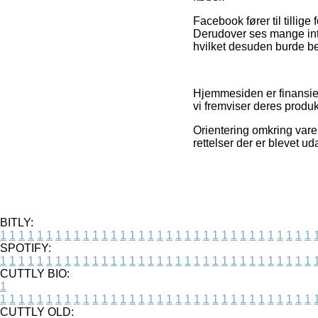
Facebook fører til tillige
Derudover ses mange inte
hvilket desuden burde ben
Hjemmesiden er finansier
vi fremviser deres produk
Orientering omkring vare
rettelser der er blevet u
BITLY:
1
1
1
1
1
1
1
1
1
1
1
1
1
1
1
1
1
1
1
1
1
1
1
1
1
1
1
1
1
1
1
1
1
1
SPOTIFY:
1
1
1
1
1
1
1
1
1
1
1
1
1
1
1
1
1
1
1
1
1
1
1
1
1
1
1
1
1
1
1
1
1
1
CUTTLY BIO:
1
1
1
1
1
1
1
1
1
1
1
1
1
1
1
1
1
1
1
1
1
1
1
1
1
1
1
1
1
1
1
1
1
1
1
CUTTLY OLD: