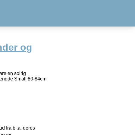
nder og
are en solrig
Længde Small 80-84cm
 fra bl.a. deres