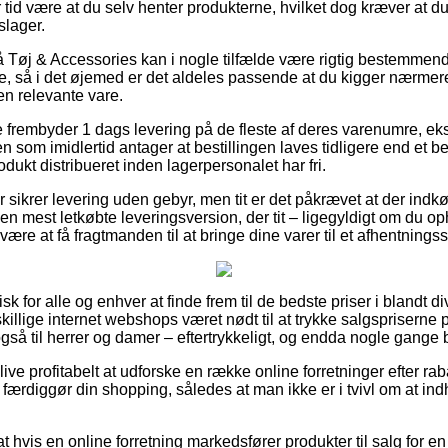
er tid være at du selv henter produkterne, hvilket dog kræver at du
slager.
Tøj & Accessories kan i nogle tilfælde være rigtig bestemmende
, så i det øjemed er det aldeles passende at du kigger nærmer
en relevante vare.
re frembyder 1 dags levering på de fleste af deres varenumre, e
 som imidlertid antager at bestillingen laves tidligere end et b
odukt distribueret inden lagerpersonalet har fri.
 sikrer levering uden gebyr, men tit er det påkrævet at der indkø
 mest letkøbte leveringsversion, der tit – ligegyldigt om du op
 være at få fragtmanden til at bringe dine varer til et afhentningss
 for alle og enhver at finde frem til de bedste priser i blandt di
illige internet webshops været nødt til at trykke salgspriserne på
å til herrer og damer – eftertrykkeligt, og endda nogle gange b
ve profitabelt at udforske en række online forretninger efter ra
 færdiggør din shopping, således at man ikke er i tvivl om at in
at hvis en online forretning markedsfører produkter til salg for e