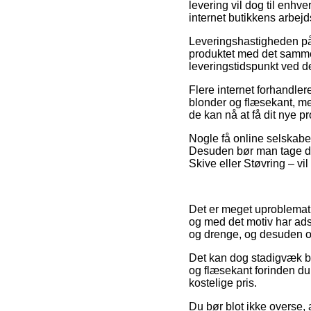
levering vil dog til enhv
internet butikkens arbejd
Leveringshastigheden på 
produktet med det samme
leveringstidspunkt ved d
Flere internet forhandle
blonder og flæsekant, men
de kan nå at få dit nye pr
Nogle få online selskaber
Desuden bør man tage den
Skive eller Støvring – vil
Det er meget uproblematisk
og med det motiv har adsk
og drenge, og desuden ogs
Det kan dog stadigvæk bli
og flæsekant forinden du
kostelige pris.
Du bør blot ikke overse, 