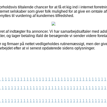
 forholdsvis tiltalende chancer for at få et kig ind i internet forre
rnet selskaber som giver folk mulighed for at give en omtale a
yttes til vurdering af kundernes tilfredshed.
et af indtægter fra annoncer. Vi har samarbejdsaftaler med adski
ter, og tager betaling ifald de besøgende vi sender videre foret
r og firmaer på nettet vedligeholdes rutinemæssigt, men der giv
darbejdet efter at vi senest opdaterede sidens oplysninger.
1
1
1
1
1
1
1
1
1
1
1
1
1
1
1
1
1
1
1
1
1
1
1
1
1
1
1
1
1
1
1
1
1
1
1
1
1
1
1
1
1
1
1
1
1
1
1
1
1
1
1
1
1
1
1
1
1
1
1
1
1
1
1
1
1
1
1
1
1
1
1
1
1
1
1
1
1
1
1
1
1
1
1
1
1
1
1
1
1
1
1
1
1
1
1
1
1
1
1
1
1
1
1
1
1