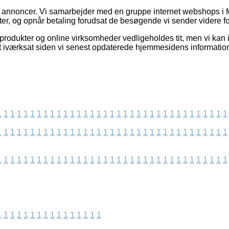
af annoncer. Vi samarbejder med en gruppe internet webshops i f
r, og opnår betaling forudsat de besøgende vi sender videre fo
odukter og online virksomheder vedligeholdes tit, men vi kan ik
et iværksat siden vi senest opdaterede hjemmesidens information
1
1
1
1
1
1
1
1
1
1
1
1
1
1
1
1
1
1
1
1
1
1
1
1
1
1
1
1
1
1
1
1
1
1
1
1
1
1
1
1
1
1
1
1
1
1
1
1
1
1
1
1
1
1
1
1
1
1
1
1
1
1
1
1
1
1
1
1
1
1
1
1
1
1
1
1
1
1
1
1
1
1
1
1
1
1
1
1
1
1
1
1
1
1
1
1
1
1
1
1
1
1
1
1
1
1
1
1
1
1
1
1
1
1
1
1
1
1
1
1
1