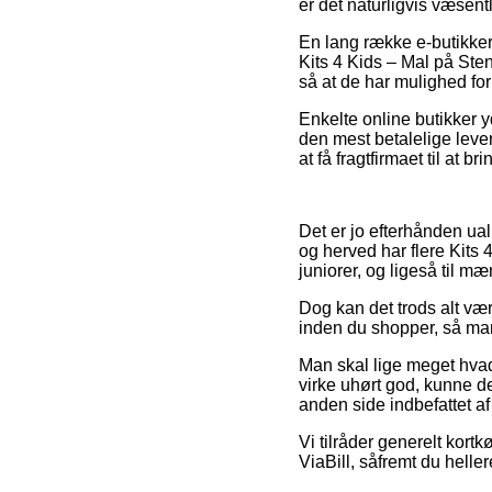
er det naturligvis væsent
En lang række e-butikker
Kits 4 Kids – Mal på Ste
så at de har mulighed for
Enkelte online butikker yd
den mest betalelige lever
at få fragtfirmaet til at br
Det er jo efterhånden ual
og herved har flere Kits 
juniorer, og ligeså til 
Dog kan det trods alt vær
inden du shopper, så man 
Man skal lige meget hvad 
virke uhørt god, kunne de
anden side indbefattet a
Vi tilråder generelt kortk
ViaBill, såfremt du heller