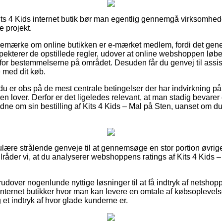
Kits 4 Kids internet butik bør man egentlig gennemgå virksomhed
e projekt.
t bemærke om online butikken er e-mærket medlem, fordi det gener
ekterer de opstillede regler, udover at online webshoppen løben
 for bestemmelserne på området. Desuden får du genvej til assi
e med dit køb.
 du er obs på de mest centrale betingelser der har indvirkning p
ren lover. Derfor er det ligeledes relevant, at man stadig bevare
ne om sin bestilling af Kits 4 Kids – Mal på Sten, uanset om du l
egulære strålende genveje til at gennemsøge en stor portion øvr
råder vi, at du analyserer webshoppens ratings af Kits 4 Kids – 
udover nogenlunde nyttige løsninger til at få indtryk af netshop
ternet butikker hvor man kan levere en omtale af købsoplevels
 et indtryk af hvor glade kunderne er.