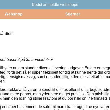
Bedst anmeldte webshops
Webshop
Stjerner
 på Sten
rner baseret på
35
anmeldelser
tilbyder nu om stunder diverse leveringsudgaver. En der er mege
sted, fordi det så er super fleksibelt for dig at kunne hente din ord
kelig hensigtsmæssig, samt desuden tillige den mest letkøbte mul
ten.
trække at få varerne sendt til dit hus eller til dit arbejdes ad
en tand mere pebret, men ydermere meget praktisk. Den prisbillig
, men den løsning stiller krav om at du bor nær online firmaets 
j er super bestemmende såfremt man skal bruge dine nye varer 