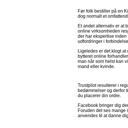
Før folk bestiller på en 
dog normalt et omfattend
Et andet alternativ er a
online virksomheden resp
der har ekspertise inden
udfordringer i forbindels
Ligeledes er det klogt at
bytteret online forhandle
man når som helst kan vid
mand eller kvinde.
Trustpilot resulterer i r
bedømmelser og derfor til
du placerer din ordre.
Facebook bringer dig der
Foruden det ses mange in
anvendes til at danne dig