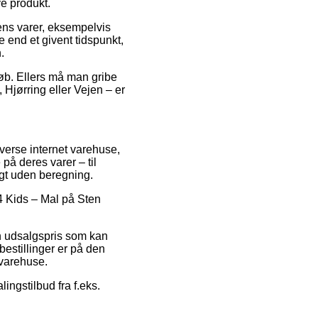
ve produkt.
ens varer, eksempelvis
 end et givent tidspunkt,
.
eløb. Ellers må man gribe
 Hjørring eller Vejen – er
iverse internet varehuse,
på deres varer – til
agt uden beregning.
 4 Kids – Mal på Sten
en udsalgspris som kan
bestillinger er på den
 varehuse.
lingstilbud fra f.eks.