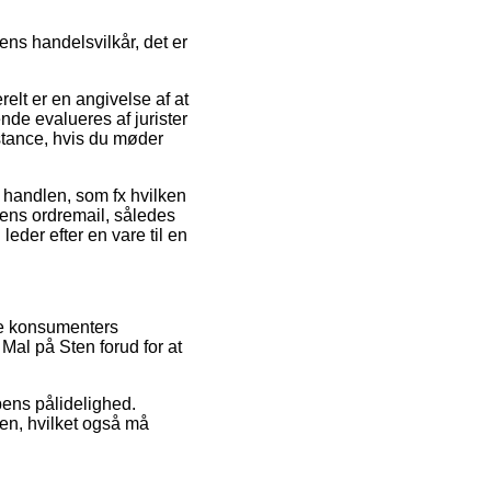
ens handelsvilkår, det er
elt er en angivelse af at
de evalueres af jurister
stance, hvis du møder
å handlen, som fx hvilken
r ens ordremail, således
eder efter en vare til en
ige konsumenters
Mal på Sten forud for at
pens pålidelighed.
en, hvilket også må