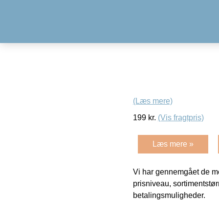
(Læs mere)
199
kr.
(Vis fragtpris)
Læs mere »
Vi har gennemgået de mes
prisniveau, sortimentstø
betalingsmuligheder.