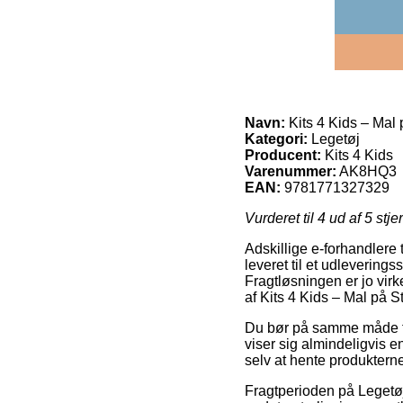
Navn:
Kits 4 Kids – Mal
Kategori:
Legetøj
Producent:
Kits 4 Kids
Varenummer:
AK8HQ3
EAN:
9781771327329
Vurderet til
4
ud af 5 stje
Adskillige e-forhandlere 
leveret til et udleverings
Fragtløsningen er jo vir
af Kits 4 Kids – Mal på S
Du bør på samme måde fore
viser sig almindeligvis 
selv at hente produkterne
Fragtperioden på Legetø