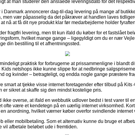
ligt at man studerer den anslåede leveringsdato for det respekti
 i Danmark annoncerer dag-til-dag levering på mange af butikk
n, men vær påpasselig da det påkræver at handlen laves tidligere
 at nå at få dit nye produkt klar før medarbejderne holder fyraften
er fragtfri levering, men tit kun ifald du køber for et fastslået b
ingsform, hvilket mange gange – ligegyldigt om du er nær Vejle,
inge din bestilling til et afhentningssted.
mindeligt praktisk for forbrugerne at prissammenligne i blandt d
4 Kids netshops ikke kunne slippe for at nedbringe salgspriserne 
mænd og kvinder – betragteligt, og endda nogle gange præstere fr
e smart at tjekke visse internet foretagender efter tilbud på Kits
er sikret at skaffe sig den mindst kostelige pris.
ikke overse, at ifald en webbutik udlover bedst i test varer til 
t ofte være et kendetegn på en uærlig internet virksomhed. Kort
f en anordning, hvilket værner køber overfor svindlende internet
øb eller mobilbetaling. Som et alternativ kunne du bruge et afbeta
e vil afbetale beløbet ude i fremtiden.