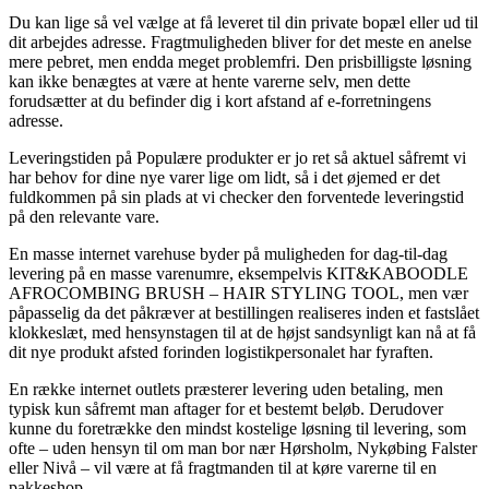
Du kan lige så vel vælge at få leveret til din private bopæl eller ud til
dit arbejdes adresse. Fragtmuligheden bliver for det meste en anelse
mere pebret, men endda meget problemfri. Den prisbilligste løsning
kan ikke benægtes at være at hente varerne selv, men dette
forudsætter at du befinder dig i kort afstand af e-forretningens
adresse.
Leveringstiden på Populære produkter er jo ret så aktuel såfremt vi
har behov for dine nye varer lige om lidt, så i det øjemed er det
fuldkommen på sin plads at vi checker den forventede leveringstid
på den relevante vare.
En masse internet varehuse byder på muligheden for dag-til-dag
levering på en masse varenumre, eksempelvis KIT&KABOODLE
AFROCOMBING BRUSH – HAIR STYLING TOOL, men vær
påpasselig da det påkræver at bestillingen realiseres inden et fastslået
klokkeslæt, med hensynstagen til at de højst sandsynligt kan nå at få
dit nye produkt afsted forinden logistikpersonalet har fyraften.
En række internet outlets præsterer levering uden betaling, men
typisk kun såfremt man aftager for et bestemt beløb. Derudover
kunne du foretrække den mindst kostelige løsning til levering, som
ofte – uden hensyn til om man bor nær Hørsholm, Nykøbing Falster
eller Nivå – vil være at få fragtmanden til at køre varerne til en
pakkeshop.