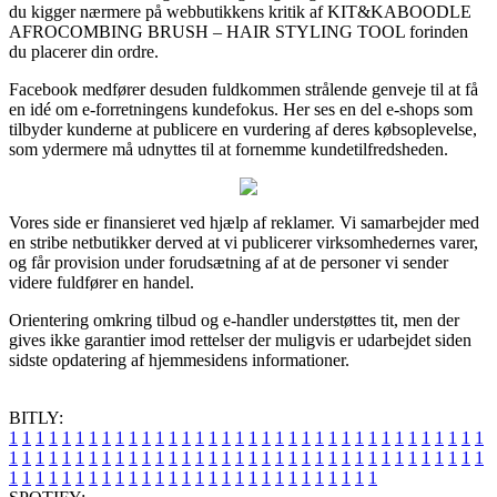
du kigger nærmere på webbutikkens kritik af KIT&KABOODLE
AFROCOMBING BRUSH – HAIR STYLING TOOL forinden
du placerer din ordre.
Facebook medfører desuden fuldkommen strålende genveje til at få
en idé om e-forretningens kundefokus. Her ses en del e-shops som
tilbyder kunderne at publicere en vurdering af deres købsoplevelse,
som ydermere må udnyttes til at fornemme kundetilfredsheden.
Vores side er finansieret ved hjælp af reklamer. Vi samarbejder med
en stribe netbutikker derved at vi publicerer virksomhedernes varer,
og får provision under forudsætning af at de personer vi sender
videre fuldfører en handel.
Orientering omkring tilbud og e-handler understøttes tit, men der
gives ikke garantier imod rettelser der muligvis er udarbejdet siden
sidste opdatering af hjemmesidens informationer.
BITLY:
1
1
1
1
1
1
1
1
1
1
1
1
1
1
1
1
1
1
1
1
1
1
1
1
1
1
1
1
1
1
1
1
1
1
1
1
1
1
1
1
1
1
1
1
1
1
1
1
1
1
1
1
1
1
1
1
1
1
1
1
1
1
1
1
1
1
1
1
1
1
1
1
1
1
1
1
1
1
1
1
1
1
1
1
1
1
1
1
1
1
1
1
1
1
1
1
1
1
1
1