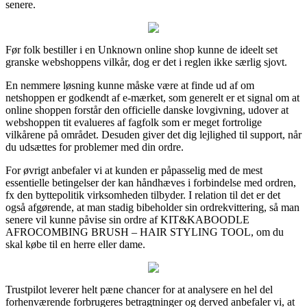
senere.
Før folk bestiller i en Unknown online shop kunne de ideelt set
granske webshoppens vilkår, dog er det i reglen ikke særlig sjovt.
En nemmere løsning kunne måske være at finde ud af om
netshoppen er godkendt af e-mærket, som generelt er et signal om at
online shoppen forstår den officielle danske lovgivning, udover at
webshoppen tit evalueres af fagfolk som er meget fortrolige
vilkårene på området. Desuden giver det dig lejlighed til support, når
du udsættes for problemer med din ordre.
For øvrigt anbefaler vi at kunden er påpasselig med de mest
essentielle betingelser der kan håndhæves i forbindelse med ordren,
fx den byttepolitik virksomheden tilbyder. I relation til det er det
også afgørende, at man stadig bibeholder sin ordrekvittering, så man
senere vil kunne påvise sin ordre af KIT&KABOODLE
AFROCOMBING BRUSH – HAIR STYLING TOOL, om du
skal købe til en herre eller dame.
Trustpilot leverer helt pæne chancer for at analysere en hel del
forhenværende forbrugeres betragtninger og derved anbefaler vi, at