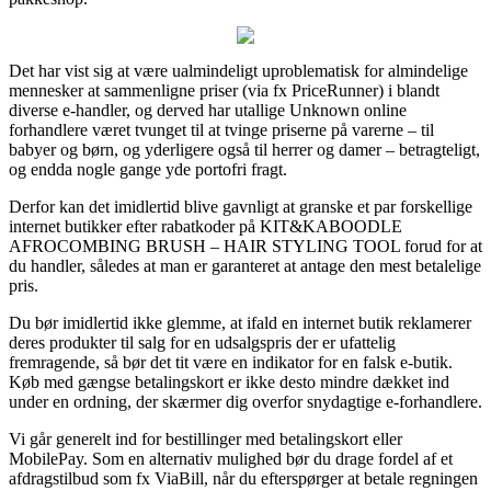
Det har vist sig at være ualmindeligt uproblematisk for almindelige
mennesker at sammenligne priser (via fx PriceRunner) i blandt
diverse e-handler, og derved har utallige Unknown online
forhandlere været tvunget til at tvinge priserne på varerne – til
babyer og børn, og yderligere også til herrer og damer – betragteligt,
og endda nogle gange yde portofri fragt.
Derfor kan det imidlertid blive gavnligt at granske et par forskellige
internet butikker efter rabatkoder på KIT&KABOODLE
AFROCOMBING BRUSH – HAIR STYLING TOOL forud for at
du handler, således at man er garanteret at antage den mest betalelige
pris.
Du bør imidlertid ikke glemme, at ifald en internet butik reklamerer
deres produkter til salg for en udsalgspris der er ufattelig
fremragende, så bør det tit være en indikator for en falsk e-butik.
Køb med gængse betalingskort er ikke desto mindre dækket ind
under en ordning, der skærmer dig overfor snydagtige e-forhandlere.
Vi går generelt ind for bestillinger med betalingskort eller
MobilePay. Som en alternativ mulighed bør du drage fordel af et
afdragstilbud som fx ViaBill, når du efterspørger at betale regningen