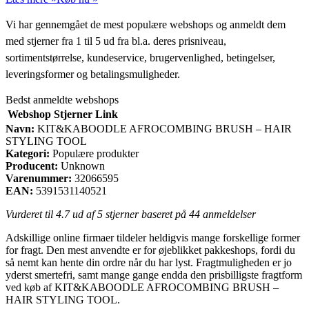
Vi har gennemgået de mest populære webshops og anmeldt dem
med stjerner fra 1 til 5 ud fra bl.a. deres prisniveau,
sortimentstørrelse, kundeservice, brugervenlighed, betingelser,
leveringsformer og betalingsmuligheder.
Bedst anmeldte webshops
Webshop
Stjerner
Link
Navn:
KIT&KABOODLE AFROCOMBING BRUSH – HAIR
STYLING TOOL
Kategori:
Populære produkter
Producent:
Unknown
Varenummer:
32066595
EAN:
5391531140521
Vurderet til
4.7
ud af 5 stjerner baseret på
44
anmeldelser
Adskillige online firmaer tildeler heldigvis mange forskellige former
for fragt. Den mest anvendte er for øjeblikket pakkeshops, fordi du
så nemt kan hente din ordre når du har lyst. Fragtmuligheden er jo
yderst smertefri, samt mange gange endda den prisbilligste fragtform
ved køb af KIT&KABOODLE AFROCOMBING BRUSH –
HAIR STYLING TOOL.