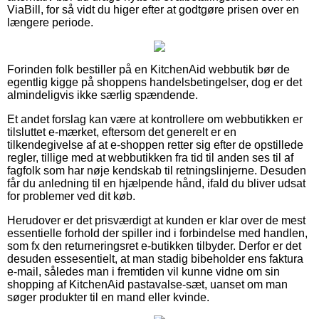
ViaBill, for så vidt du higer efter at godtgøre prisen over en
længere periode.
Forinden folk bestiller på en KitchenAid webbutik bør de
egentlig kigge på shoppens handelsbetingelser, dog er det
almindeligvis ikke særlig spændende.
Et andet forslag kan være at kontrollere om webbutikken er
tilsluttet e-mærket, eftersom det generelt er en
tilkendegivelse af at e-shoppen retter sig efter de opstillede
regler, tillige med at webbutikken fra tid til anden ses til af
fagfolk som har nøje kendskab til retningslinjerne. Desuden
får du anledning til en hjælpende hånd, ifald du bliver udsat
for problemer ved dit køb.
Herudover er det prisværdigt at kunden er klar over de mest
essentielle forhold der spiller ind i forbindelse med handlen,
som fx den returneringsret e-butikken tilbyder. Derfor er det
desuden essesentielt, at man stadig bibeholder ens faktura
e-mail, således man i fremtiden vil kunne vidne om sin
shopping af KitchenAid pastavalse-sæt, uanset om man
søger produkter til en mand eller kvinde.