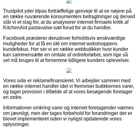
Trustpilot yder tilpas fortræffelige genveje til at se nøjere på
en række nuværende konsumenters betragtninger og derved
slår vi et slag for, at du analyserer internet firmaets kritik af
KitchenAid pastavalse-sæt forud for at du handler.
Facebook præsterer derudover forholdsvis ønskværdige
muligheder for at få en idé om internet webshoppens
kundefokus. Her ser vi en række webbutikker hvor kunder
kan sammensætte en omtale af ordreforløbet, som lige så
vel må bruges til at fornemme tidligere kunders oplevelser.
Vores side er reklamefinansieret. Vi arbejder sammen med
en række internet handler idet vi fremviser butikkernes varer,
og tager provision i tilfælde af at vores besøgende foretager
en ordre.
Informationer omkring varer og internet foretagender værnes
om jævnligt, men der tages forbehold for forandringer der er
blevet implementeret siden vi nyligst opdaterede vores
oplysninger.