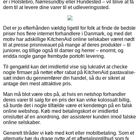
er i Holstebro, Nørresundby eller Hundested – vil blive at få
dem til at levere dine varer til et udleveringssted.
Det er jo efterhånden vældig ligetil for folk at finde de bedste
priser hos flere internet forhandlere i Danmark, og med det
motiv har adskillige KitchenAid online selskaber været nødt
til at presse prisniveauet på mange af deres produkter – til
juniorer, og tillige også til damer og herrer – enormt, og
endda nogle gange frembyde portofri levering.
Til gengæld kan det imidlertid vise sig lukrativt at checke
nogle firmaer på nettet efter rabat på KitchenAid pastavalse-
sæt inden du gennemfører din handel, så du er sikret at
antage den mest attraktive pris.
Man må blot være obs på, at hvis en netshop forhandler
deres varer til salg for en pris der kan virke kolossalt billig,
så burde det i nogle tilfælde være et kendetegn på en falsk
online webshop. Køb med betalingskort er imidlertid
omsluttet af en anordning, der assisterer kunden imod falske
online selskaber.
Generelt tilråder vi køb med kort eller mobilbetaling. Som et
alternativ bør du drage nytte af et afbetalingstilbud som fx