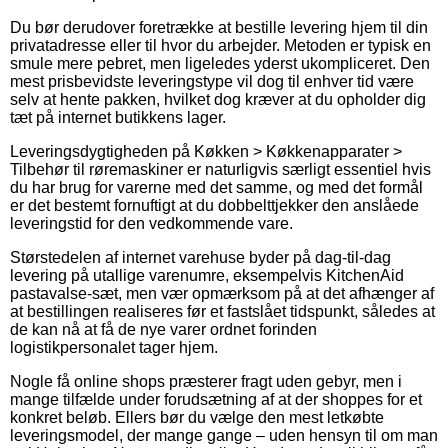
Du bør derudover foretrække at bestille levering hjem til din
privatadresse eller til hvor du arbejder. Metoden er typisk en
smule mere pebret, men ligeledes yderst ukompliceret. Den
mest prisbevidste leveringstype vil dog til enhver tid være
selv at hente pakken, hvilket dog kræver at du opholder dig
tæt på internet butikkens lager.
Leveringsdygtigheden på Køkken > Køkkenapparater >
Tilbehør til røremaskiner er naturligvis særligt essentiel hvis
du har brug for varerne med det samme, og med det formål
er det bestemt fornuftigt at du dobbelttjekker den anslåede
leveringstid for den vedkommende vare.
Størstedelen af internet varehuse byder på dag-til-dag
levering på utallige varenumre, eksempelvis KitchenAid
pastavalse-sæt, men vær opmærksom på at det afhænger af
at bestillingen realiseres før et fastslået tidspunkt, således at
de kan nå at få de nye varer ordnet forinden
logistikpersonalet tager hjem.
Nogle få online shops præsterer fragt uden gebyr, men i
mange tilfælde under forudsætning af at der shoppes for et
konkret beløb. Ellers bør du vælge den mest letkøbte
leveringsmodel, der mange gange – uden hensyn til om man