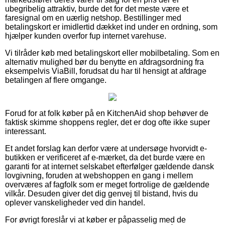
ubegribelig attraktiv, burde det for det meste være et
faresignal om en uærlig netshop. Bestillinger med
betalingskort er imidlertid dækket ind under en ordning, som
hjælper kunden overfor fup internet varehuse.
Vi tilråder køb med betalingskort eller mobilbetaling. Som en
alternativ mulighed bør du benytte en afdragsordning fra
eksempelvis ViaBill, forudsat du har til hensigt at afdrage
betalingen af flere omgange.
Forud for at folk køber på en KitchenAid shop behøver de
faktisk skimme shoppens regler, det er dog ofte ikke super
interessant.
Et andet forslag kan derfor være at undersøge hvorvidt e-
butikken er verificeret af e-mærket, da det burde være en
garanti for at internet selskabet efterfølger gældende dansk
lovgivning, foruden at webshoppen en gang i mellem
overværes af fagfolk som er meget fortrolige de gældende
vilkår. Desuden giver det dig genvej til bistand, hvis du
oplever vanskeligheder ved din handel.
For øvrigt foreslår vi at køber er påpasselig med de