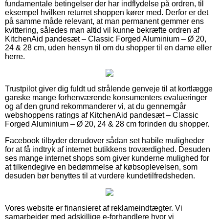
fundamentale betingelser der har indflydelse på ordren, til
eksempel hvilken returret shoppen kører med. Derfor er det
på samme måde relevant, at man permanent gemmer ens
kvittering, således man altid vil kunne bekræfte ordren af
KitchenAid pandesæt – Classic Forged Aluminium – Ø 20,
24 & 28 cm, uden hensyn til om du shopper til en dame eller
herre.
Trustpilot giver dig fuldt ud strålende genveje til at kortlægge
ganske mange forhenværende konsumenters evalueringer
og af den grund rekommanderer vi, at du gennemgår
webshoppens ratings af KitchenAid pandesæt – Classic
Forged Aluminium – Ø 20, 24 & 28 cm forinden du shopper.
Facebook tilbyder derudover sådan set habile muligheder
for at få indtryk af internet butikkens troværdighed. Desuden
ses mange internet shops som giver kunderne mulighed for
at tilkendegive en bedømmelse af købsoplevelsen, som
desuden bør benyttes til at vurdere kundetilfredsheden.
Vores website er finansieret af reklameindtægter. Vi
samarbejder med adskillige e-forhandlere hvor vi