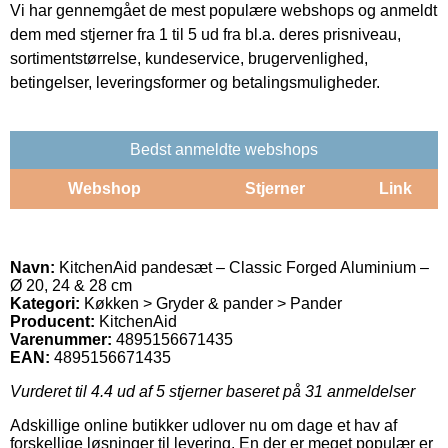
Vi har gennemgået de mest populære webshops og anmeldt
dem med stjerner fra 1 til 5 ud fra bl.a. deres prisniveau,
sortimentstørrelse, kundeservice, brugervenlighed,
betingelser, leveringsformer og betalingsmuligheder.
Bedst anmeldte webshops
Webshop
Stjerner
Link
Navn:
KitchenAid pandesæt – Classic Forged Aluminium –
Ø 20, 24 & 28 cm
Kategori:
Køkken > Gryder & pander > Pander
Producent:
KitchenAid
Varenummer:
4895156671435
EAN:
4895156671435
Vurderet til
4.4
ud af 5 stjerner baseret på
31
anmeldelser
Adskillige online butikker udlover nu om dage et hav af
forskellige løsninger til levering. En der er meget populær er