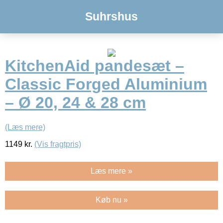
Suhrshus
KitchenAid pandesæt –
Classic Forged Aluminium
– Ø 20, 24 & 28 cm
(Læs mere)
1149
kr.
(Vis fragtpris)
Læs mere »
Køb nu »