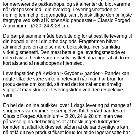
for nærværende pakkeshops, og så afhenter du blot varerne
når det passer ind i din hverdag. Leveringsmetoden er
nemlig temmelig let gængelig, samt typisk tillige den billigste
fragttype ved køb af KitchenAid pandesæt – Classic Forged
Aluminium – Ø 20, 24 & 28 cm.
Du bør på samme måde beslutte dig for at bestille levering til
din bopæl eller til din arbejdsplads. Fragtformen bliver
almindeligvis en anelse mere bekostelig, men samtidig
virkelig smertefri. Den mest betalelige leveringsmetode er
uden tvivl at hente varerne selv, hvilket afhænger af at du er i
kort afstand af netshoppens hjemsted.
Leveringstiden på Køkken > Gryder & pander > Pander kan i
nogle tilfælde være virkelig relevant når man har brug for
produkterne om kort tid, så med det formål er det rimelig
vigtigt at man studerer leveringstiden ved den respektive
vare.
En hel del online butikker lover 1 dags levering på mange af
shoppens varenumre, eksempelvis KitchenAid pandesæt –
Classic Forged Aluminium – Ø 20, 24 & 28 cm, men vær
påpasselig da det betinges af at bestillingen fuldbyrdes
forinden et aftalt klokkeslæt, sådan at de sandsynligvis kan
nå at få dit nye produkt fikset forud for at de lageransatte har