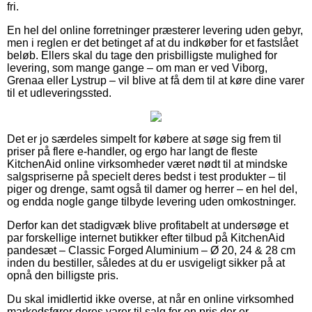
fri.
En hel del online forretninger præsterer levering uden gebyr,
men i reglen er det betinget af at du indkøber for et fastslået
beløb. Ellers skal du tage den prisbilligste mulighed for
levering, som mange gange – om man er ved Viborg,
Grenaa eller Lystrup – vil blive at få dem til at køre dine varer
til et udleveringssted.
Det er jo særdeles simpelt for købere at søge sig frem til
priser på flere e-handler, og ergo har langt de fleste
KitchenAid online virksomheder været nødt til at mindske
salgspriserne på specielt deres bedst i test produkter – til
piger og drenge, samt også til damer og herrer – en hel del,
og endda nogle gange tilbyde levering uden omkostninger.
Derfor kan det stadigvæk blive profitabelt at undersøge et
par forskellige internet butikker efter tilbud på KitchenAid
pandesæt – Classic Forged Aluminium – Ø 20, 24 & 28 cm
inden du bestiller, således at du er usvigeligt sikker på at
opnå den billigste pris.
Du skal imidlertid ikke overse, at når en online virksomhed
markedsfører deres varer til salg for en pris der er