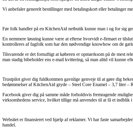
Vi anbefaler generelt bestillinger med betalingskort eller betalinger med
Før folk handler på en KitchenAid netbutik kunne man i og for sig ge
En nemmere løsning kunne være at efterse hvorvidt e-firmaet er tilslut
kontrolleres af fagfolk som har den nødvendige knowhow om de gælde
Tilsvarende er det fornuftigt at køberen er opmærksom på de mest relev
man stadig bibeholder ens e-mail kvittering, så man altid vil kunne ef
Trustpilot giver dig fuldkommen gavnlige genveje til at gøre dig beke
bedømmelser af KitchenAid gryde – Steel Core Enamel – 3,7 liter – R
Facebook giver dig på samme måde forholdsvis fremragende muligheder f
virksomhedens service, hvilket tillige må anvendes til at få et indblik 
Websitet er finansieret ved hjælp af reklamer. Vi har faste samarbejde
handel.