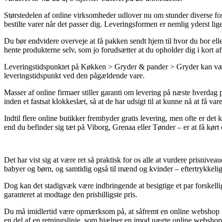
Størstedelen af online virksomheder udlover nu om stunder diverse for
bestilte varer når det passer dig. Leveringsformen er nemlig yderst lig
Du bør endvidere overveje at få pakken sendt hjem til hvor du bor eller
hente produkterne selv, som jo forudsætter at du opholder dig i kort a
Leveringstidspunktet på Køkken > Gryder & pander > Gryder kan være
leveringstidspunkt ved den pågældende vare.
Masser af online firmaer stiller garanti om levering på næste hverda
inden et fastsat klokkeslæt, så at de har udsigt til at kunne nå at få var
Indtil flere online butikker frembyder gratis levering, men ofte er det
end du befinder sig tæt på Viborg, Grenaa eller Tønder – er at få kørt di
Det har vist sig at være ret så praktisk for os alle at vurdere prisnive
babyer og børn, og samtidig også til mænd og kvinder – eftertrykkelig
Dog kan det stadigvæk være indbringende at besigtige et par forskellig
garanteret at modtage den prisbilligste pris.
Du må imidlertid være opmærksom på, at såfremt en online webshop rek
en del af en retningslinje, som hjælper en imod uægte online webshop