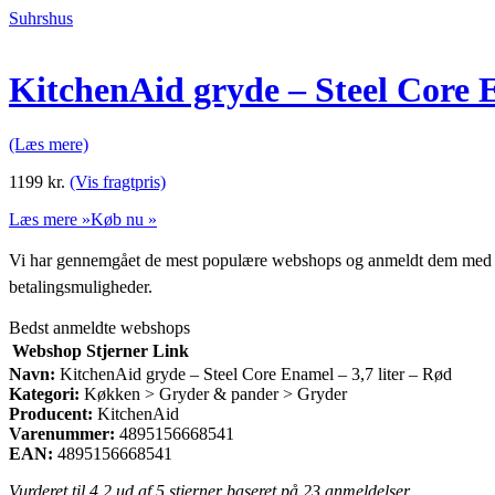
Suhrshus
KitchenAid gryde – Steel Core E
(Læs mere)
1199
kr.
(Vis fragtpris)
Læs mere »
Køb nu »
Vi har gennemgået de mest populære webshops og anmeldt dem med stjern
betalingsmuligheder.
Bedst anmeldte webshops
Webshop
Stjerner
Link
Navn:
KitchenAid gryde – Steel Core Enamel – 3,7 liter – Rød
Kategori:
Køkken > Gryder & pander > Gryder
Producent:
KitchenAid
Varenummer:
4895156668541
EAN:
4895156668541
Vurderet til
4.2
ud af 5 stjerner baseret på
23
anmeldelser