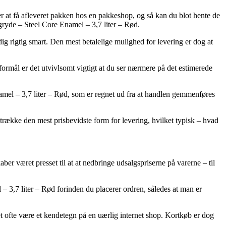
r at få afleveret pakken hos en pakkeshop, og så kan du blot hente de
 gryde – Steel Core Enamel – 3,7 liter – Rød.
dig rigtig smart. Den mest betalelige mulighed for levering er dog at
mål er det utvivlsomt vigtigt at du ser nærmere på det estimerede
amel – 3,7 liter – Rød, som er regnet ud fra at handlen gemmenføres
retrække den mest prisbevidste form for levering, hvilket typisk – hvad
aber været presset til at at nedbringe udsalgspriserne på varerne – til
– 3,7 liter – Rød forinden du placerer ordren, således at man er
t ofte være et kendetegn på en uærlig internet shop. Kortkøb er dog