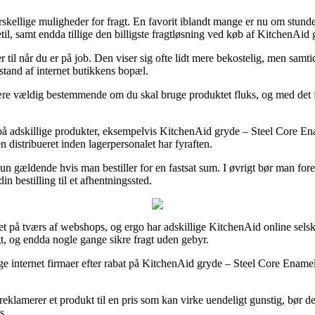
skellige muligheder for fragt. En favorit iblandt mange er nu om stunde
etil, samt endda tillige den billigste fragtløsning ved køb af KitchenAid
 til når du er på job. Den viser sig ofte lidt mere bekostelig, men samti
fstand af internet butikkens bopæl.
 vældig bestemmende om du skal bruge produktet fluks, og med det for
g på adskillige produkter, eksempelvis KitchenAid gryde – Steel Core En
en distribueret inden lagerpersonalet har fyraften.
 kun gældende hvis man bestiller for en fastsat sum. I øvrigt bør man fo
n bestilling til et afhentningssted.
auet på tværs af webshops, og ergo har adskillige KitchenAid online selsk
t, og endda nogle gange sikre fragt uden gebyr.
e internet firmaer efter rabat på KitchenAid gryde – Steel Core Enamel 
lamerer et produkt til en pris som kan virke uendeligt gunstig, bør de
s.