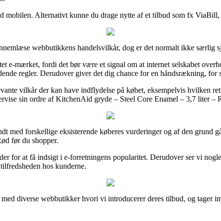
 mobilen. Alternativt kunne du drage nytte af et tilbud som fx ViaBill, i 
nnemlæse webbutikkens handelsvilkår, dog er det normalt ikke særlig s
tet e-mærket, fordi det bør være et signal om at internet selskabet ove
nde regler. Derudover giver det dig chance for en håndsrækning, for s
ante vilkår der kan have indflydelse på købet, eksempelvis hvilken retur
tervise sin ordre af KitchenAid gryde – Steel Core Enamel – 3,7 liter – 
ndt med forskellige eksisterende køberes vurderinger og af den grund gå
ød før du shopper.
or at få indsigt i e-forretningens popularitet. Derudover ser vi nogle 
i tilfredsheden hos kunderne.
r med diverse webbutikker hvori vi introducerer deres tilbud, og tager 