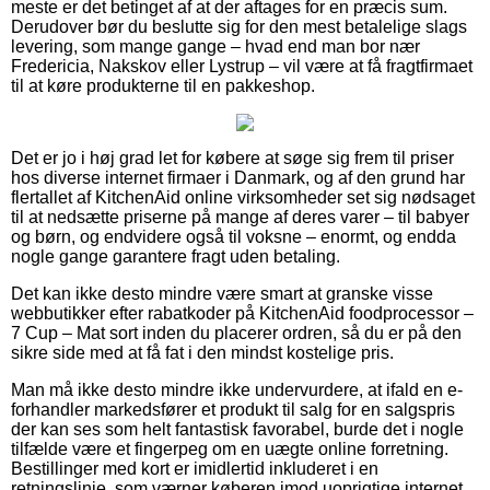
meste er det betinget af at der aftages for en præcis sum.
Derudover bør du beslutte sig for den mest betalelige slags
levering, som mange gange – hvad end man bor nær
Fredericia, Nakskov eller Lystrup – vil være at få fragtfirmaet
til at køre produkterne til en pakkeshop.
Det er jo i høj grad let for købere at søge sig frem til priser
hos diverse internet firmaer i Danmark, og af den grund har
flertallet af KitchenAid online virksomheder set sig nødsaget
til at nedsætte priserne på mange af deres varer – til babyer
og børn, og endvidere også til voksne – enormt, og endda
nogle gange garantere fragt uden betaling.
Det kan ikke desto mindre være smart at granske visse
webbutikker efter rabatkoder på KitchenAid foodprocessor –
7 Cup – Mat sort inden du placerer ordren, så du er på den
sikre side med at få fat i den mindst kostelige pris.
Man må ikke desto mindre ikke undervurdere, at ifald en e-
forhandler markedsfører et produkt til salg for en salgspris
der kan ses som helt fantastisk favorabel, burde det i nogle
tilfælde være et fingerpeg om en uægte online forretning.
Bestillinger med kort er imidlertid inkluderet i en
retningslinje, som værner køberen imod uoprigtige internet