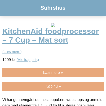
Suhrshus
KitchenAid foodprocessor
– 7 Cup – Mat sort
(Læs mere)
1299
kr.
(Vis fragtpris)
Læs mere »
Køb nu »
Vi har gennemgået de mest populære webshops og anmeldt
dem med stjerner fra 1 til 5 ud fra bl.a. deres prisniveau,