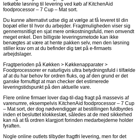
letkøbte løsning til levering ved køb af KitchenAid
foodprocessor – 7 Cup – Mat sort.
Du kunne alternativt udse dig at vælge at få leveret til din
bopæl eller til hvor du arbejder. Fragtmuligheden viser sig
gennemsnitligt en sjat mere omkostningsfuld, men omvendt
meget enkel. Den billigste leveringsmetode kan ikke
benægtes at være at hente pakken selv, men den løsning
stiller krav om at du befinder dig tæt på e-firmaets
arbejdslager.
Fragtperioden på Køkken > Køkkenapparater >
Foodprocessorer er naturligvis ultra betydningsfuld i tilfælde
af at du har behov for ordren fluks, og af den grund er det
ganske fornuftigt at man checker det estimerede
leveringstidspunkt på den aktuelle vare.
Flere online firmaer lover dag-til-dag fragt på massevis af
varenumre, eksempelvis KitchenAid foodprocessor – 7 Cup
– Mat sort, der dog nødvendiggør at bestillingen fuldbyrdes
inden et besluttet klokkeslæt, således at de med sikkerhed
kan nå at få ordren klargjort forinden medarbejderne holder
fyraften.
Nogle online outlets tilbyder fragtfri levering, men for det