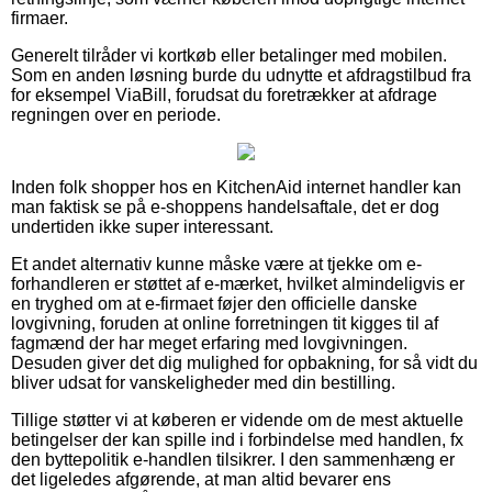
firmaer.
Generelt tilråder vi kortkøb eller betalinger med mobilen.
Som en anden løsning burde du udnytte et afdragstilbud fra
for eksempel ViaBill, forudsat du foretrækker at afdrage
regningen over en periode.
Inden folk shopper hos en KitchenAid internet handler kan
man faktisk se på e-shoppens handelsaftale, det er dog
undertiden ikke super interessant.
Et andet alternativ kunne måske være at tjekke om e-
forhandleren er støttet af e-mærket, hvilket almindeligvis er
en tryghed om at e-firmaet føjer den officielle danske
lovgivning, foruden at online forretningen tit kigges til af
fagmænd der har meget erfaring med lovgivningen.
Desuden giver det dig mulighed for opbakning, for så vidt du
bliver udsat for vanskeligheder med din bestilling.
Tillige støtter vi at køberen er vidende om de mest aktuelle
betingelser der kan spille ind i forbindelse med handlen, fx
den byttepolitik e-handlen tilsikrer. I den sammenhæng er
det ligeledes afgørende, at man altid bevarer ens