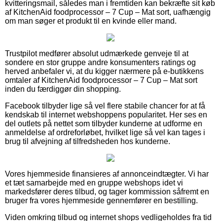
kvitteringsmail, således man i fremtiden kan bekræfte sit køb
af KitchenAid foodprocessor – 7 Cup – Mat sort, uafhængig
om man søger et produkt til en kvinde eller mand.
Trustpilot medfører absolut udmærkede genveje til at
sondere en stor gruppe andre konsumenters ratings og
herved anbefaler vi, at du kigger nærmere på e-butikkens
omtaler af KitchenAid foodprocessor – 7 Cup – Mat sort
inden du færdiggør din shopping.
Facebook tilbyder lige så vel flere stabile chancer for at få
kendskab til internet webshoppens popularitet. Her ses en
del outlets på nettet som tilbyder kunderne at udforme en
anmeldelse af ordreforløbet, hvilket lige så vel kan tages i
brug til afvejning af tilfredsheden hos kunderne.
Vores hjemmeside finansieres af annonceindtægter. Vi har
et tæt samarbejde med en gruppe webshops idet vi
markedsfører deres tilbud, og tager kommission såfremt en
bruger fra vores hjemmeside gennemfører en bestilling.
Viden omkring tilbud og internet shops vedligeholdes fra tid