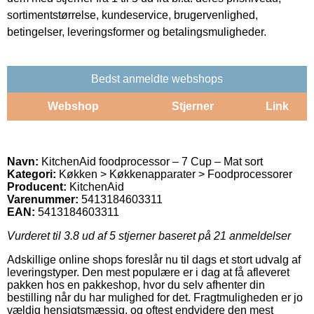
sortimentstørrelse, kundeservice, brugervenlighed,
betingelser, leveringsformer og betalingsmuligheder.
Bedst anmeldte webshops
Webshop
Stjerner
Link
Navn:
KitchenAid foodprocessor – 7 Cup – Mat sort
Kategori:
Køkken > Køkkenapparater > Foodprocessorer
Producent:
KitchenAid
Varenummer:
5413184603311
EAN:
5413184603311
Vurderet til
3.8
ud af 5 stjerner baseret på
21
anmeldelser
Adskillige online shops foreslår nu til dags et stort udvalg af
leveringstyper. Den mest populære er i dag at få afleveret
pakken hos en pakkeshop, hvor du selv afhenter din
bestilling når du har mulighed for det. Fragtmuligheden er jo
vældig hensigtsmæssig, og oftest endvidere den mest