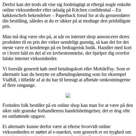
Derfor kan det trods alt vise sig fordelagtigt at eftergå nogle enkelte
online virksomheder efter udsalg på Kitchen confidential – En
køkkenchefs bekendelser – Paperback forud for at du gennemfører
din bestilling, således at du er sikker på at modtage den prisbilligste
pris.
Man må dog være obs på, at når en internet shop annoncerer deres
produkter til en pris der virker uendeligt gunstig, så kan det for det
meste være et kendetegn på en bedragerisk butik. Handler med kort
er i hvert fald en del af en lovbestemmelse, der hjælper dig overfor
falske internet virksomheder.
Vi foreslår generelt køb med betalingskort eller MobilePay. Som et
alternativ kan du benytte en afbetalingsløsning som for eksempel
ViaBill, i tilfælde af at du har til hensigt at afbetale omkostningerne
af flere omgange.
Forinden folk bestiller på en online shop kan man for at være på den
sikre side granske forhandlerens handelsbetingelser, det er dog ofte
en omfattende opgave.
Et alternativ kunne derfor være at efterse hvorvidt online
virksomheden er støttet af e-mærket, som generelt er en tryghed om