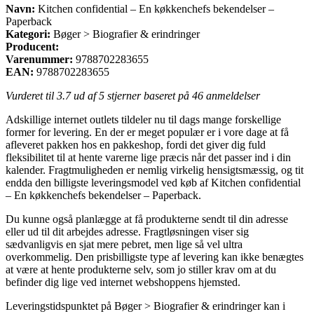
Navn:
Kitchen confidential – En køkkenchefs bekendelser –
Paperback
Kategori:
Bøger > Biografier & erindringer
Producent:
Varenummer:
9788702283655
EAN:
9788702283655
Vurderet til
3.7
ud af 5 stjerner baseret på
46
anmeldelser
Adskillige internet outlets tildeler nu til dags mange forskellige
former for levering. En der er meget populær er i vore dage at få
afleveret pakken hos en pakkeshop, fordi det giver dig fuld
fleksibilitet til at hente varerne lige præcis når det passer ind i din
kalender. Fragtmuligheden er nemlig virkelig hensigtsmæssig, og tit
endda den billigste leveringsmodel ved køb af Kitchen confidential
– En køkkenchefs bekendelser – Paperback.
Du kunne også planlægge at få produkterne sendt til din adresse
eller ud til dit arbejdes adresse. Fragtløsningen viser sig
sædvanligvis en sjat mere pebret, men lige så vel ultra
overkommelig. Den prisbilligste type af levering kan ikke benægtes
at være at hente produkterne selv, som jo stiller krav om at du
befinder dig lige ved internet webshoppens hjemsted.
Leveringstidspunktet på Bøger > Biografier & erindringer kan i