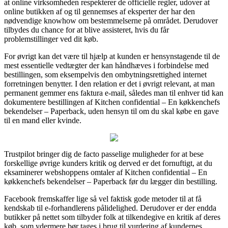
at online virksomheden respekterer de officielle regler, udover at
online butikken af og til gennemses af eksperter der har den
nødvendige knowhow om bestemmelserne på området. Derudover
tilbydes du chance for at blive assisteret, hvis du får
problemstillinger ved dit køb.
For øvrigt kan det være til hjælp at kunden er hensynstagende til de
mest essentielle vedtægter der kan håndhæves i forbindelse med
bestillingen, som eksempelvis den ombytningsrettighed internet
forretningen benytter. I den relation er det i øvrigt relevant, at man
permanent gemmer ens faktura e-mail, således man til enhver tid kan
dokumentere bestillingen af Kitchen confidential – En køkkenchefs
bekendelser – Paperback, uden hensyn til om du skal købe en gave
til en mand eller kvinde.
Trustpilot bringer dig de facto passelige muligheder for at bese
forskellige øvrige kunders kritik og derved er det fornuftigt, at du
eksaminerer webshoppens omtaler af Kitchen confidential – En
køkkenchefs bekendelser – Paperback før du lægger din bestilling.
Facebook fremskaffer lige så vel faktisk gode metoder til at få
kendskab til e-forhandlerens pålidelighed. Derudover er der endda
butikker på nettet som tilbyder folk at tilkendegive en kritik af deres
køb, som ydermere bør tages i brug til vurdering af kundernes