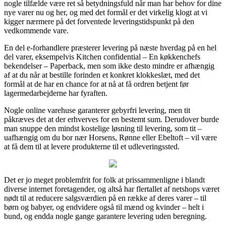
nogle tilfælde være ret så betydningsfuld når man har behov for dine
nye varer nu og her, og med det formål er det virkelig klogt at vi
kigger nærmere på det forventede leveringstidspunkt på den
vedkommende vare.
En del e-forhandlere præsterer levering på næste hverdag på en hel
del varer, eksempelvis Kitchen confidential – En køkkenchefs
bekendelser – Paperback, men som ikke desto mindre er afhængig
af at du når at bestille forinden et konkret klokkeslæt, med det
formål at de har en chance for at nå at få ordren betjent før
lagermedarbejderne har fyraften.
Nogle online varehuse garanterer gebyrfri levering, men tit
påkræves det at der erhverves for en bestemt sum. Derudover burde
man snuppe den mindst kostelige løsning til levering, som tit –
uafhængig om du bor nær Horsens, Rønne eller Ebeltoft – vil være
at få dem til at levere produkterne til et udleveringssted.
Det er jo meget problemfrit for folk at prissammenligne i blandt
diverse internet foretagender, og altså har flertallet af netshops været
nødt til at reducere salgsværdien på en række af deres varer – til
børn og babyer, og endvidere også til mænd og kvinder – helt i
bund, og endda nogle gange garantere levering uden beregning.