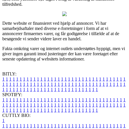
tilfredshed.
Dette website er finansieret ved hjælp af annoncer. Vi har
samarbejdsaftaler med diverse e-forretninger i form af at vi
annoncerer firmaernes varer, og får godtgørelse i tilfælde af at de
besøgende vi sender videre laver en handel.
Fakta omkring varer og internet outlets understøttes hyppigt, men vi
giver ingen garanti imod justeringer der kan være foretaget efter
seneste opdatering af websitets informationer.
BITLY:
1
1
1
1
1
1
1
1
1
1
1
1
1
1
1
1
1
1
1
1
1
1
1
1
1
1
1
1
1
1
1
1
1
1
1
1
1
1
1
1
1
1
1
1
1
1
1
1
1
1
1
1
1
1
1
1
1
1
1
1
1
1
1
1
1
1
1
1
1
1
1
1
1
1
1
1
1
1
1
1
1
1
1
1
1
1
1
1
1
1
1
1
1
1
1
1
1
1
1
1
SPOTIFY:
1
1
1
1
1
1
1
1
1
1
1
1
1
1
1
1
1
1
1
1
1
1
1
1
1
1
1
1
1
1
1
1
1
1
1
1
1
1
1
1
1
1
1
1
1
1
1
1
1
1
1
1
1
1
1
1
1
1
1
1
1
1
1
1
1
1
1
1
1
1
1
1
1
1
1
1
1
1
1
1
1
1
1
1
1
1
1
1
1
1
1
1
1
1
1
1
1
1
1
1
CUTTLY BIO:
1
1
1
1
1
1
1
1
1
1
1
1
1
1
1
1
1
1
1
1
1
1
1
1
1
1
1
1
1
1
1
1
1
1
1
1
1