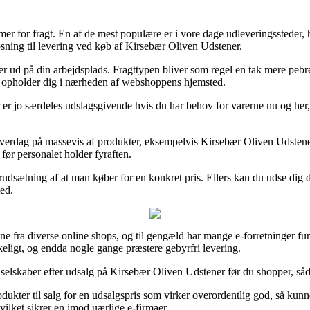
mer for fragt. En af de mest populære er i vore dage udleveringssteder, 
øsning til levering ved køb af Kirsebær Oliven Udstener.
ler ud på din arbejdsplads. Fragttypen bliver som regel en tak mere pebre
du opholder dig i nærheden af webshoppens hjemsted.
 jo særdeles udslagsgivende hvis du har behov for varerne nu og her, o
hverdag på massevis af produkter, eksempelvis Kirsebær Oliven Udstener
t før personalet holder fyraften.
r forudsætning af at man køber for en konkret pris. Ellers kan du udse dig 
ted.
ligne fra diverse online shops, og til gengæld har mange e-forretninger f
kkeligt, og endda nogle gange præstere gebyrfri levering.
elskaber efter udsalg på Kirsebær Oliven Udstener før du shopper, sådan
ukter til salg for en udsalgspris som virker overordentlig god, så kunn
vilket sikrer en imod uærlige e-firmaer.