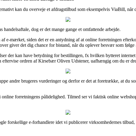
ernativt kan du overveje et afdragstilbud som eksempelvis ViaBill, når 
ns handelsaftale, dog er det mange gange et omfattende arbejde.
af e-mærket, siden det er en antydning af at online forretningen efterko
over giver det dig chance for bistand, når du oplever besvær som følge 
ser der kan have betydning for bestillingen, fx hvilken bytteret internet fo
n eftervise ordren af Kirsebær Oliven Udstener, uafhængig om du er dre
r gruppe andre brugeres vurderinger og derfor er det at foretrække, at d
d i online forretningens pålidelighed. Tilmed ser vi faktisk online websh
le forskellige e-forhandlere idet vi publicerer virksomhedernes tilbud