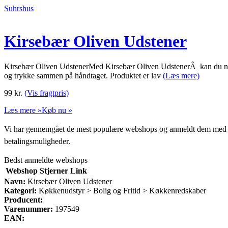
Suhrshus
Kirsebær Oliven Udstener
Kirsebær Oliven UdstenerMed Kirsebær Oliven UdstenerÂ kan du nemt f
og trykke sammen på håndtaget. Produktet er lav
(Læs mere)
99
kr.
(Vis fragtpris)
Læs mere »
Køb nu »
Vi har gennemgået de mest populære webshops og anmeldt dem med stjern
betalingsmuligheder.
Bedst anmeldte webshops
Webshop
Stjerner
Link
Navn:
Kirsebær Oliven Udstener
Kategori:
Køkkenudstyr > Bolig og Fritid > Køkkenredskaber
Producent:
Varenummer:
197549
EAN: