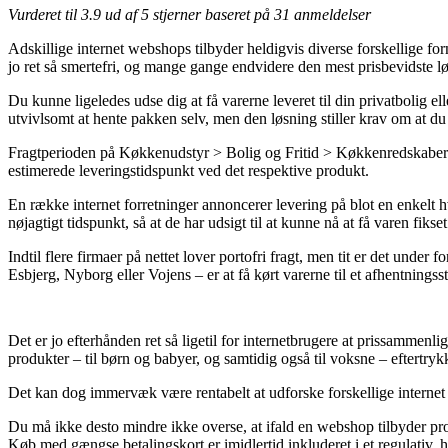
Vurderet til
3.9
ud af 5 stjerner baseret på
31
anmeldelser
Adskillige internet webshops tilbyder heldigvis diverse forskellige for
jo ret så smertefri, og mange gange endvidere den mest prisbevidste l
Du kunne ligeledes udse dig at få varerne leveret til din privatbolig el
utvivlsomt at hente pakken selv, men den løsning stiller krav om at 
Fragtperioden på Køkkenudstyr > Bolig og Fritid > Køkkenredskaber er
estimerede leveringstidspunkt ved det respektive produkt.
En række internet forretninger annoncerer levering på blot en enkelt 
nøjagtigt tidspunkt, så at de har udsigt til at kunne nå at få varen fikse
Indtil flere firmaer på nettet lover portofri fragt, men tit er det unde
Esbjerg, Nyborg eller Vojens – er at få kørt varerne til et afhentningss
Det er jo efterhånden ret så ligetil for internetbrugere at prissammen
produkter – til børn og babyer, og samtidig også til voksne – eftertry
Det kan dog immervæk være rentabelt at udforske forskellige internet s
Du må ikke desto mindre ikke overse, at ifald en webshop tilbyder prod
Køb med gængse betalingskort er imidlertid inkluderet i et regulativ, h