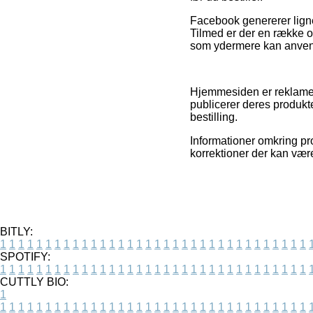
Facebook genererer lignen
Tilmed er der en række on
som ydermere kan anvendes
Hjemmesiden er reklamefi
publicerer deres produkt
bestilling.
Informationer omkring pr
korrektioner der kan være
BITLY:
1
1
1
1
1
1
1
1
1
1
1
1
1
1
1
1
1
1
1
1
1
1
1
1
1
1
1
1
1
1
1
1
1
1
SPOTIFY:
1
1
1
1
1
1
1
1
1
1
1
1
1
1
1
1
1
1
1
1
1
1
1
1
1
1
1
1
1
1
1
1
1
1
CUTTLY BIO:
1
1
1
1
1
1
1
1
1
1
1
1
1
1
1
1
1
1
1
1
1
1
1
1
1
1
1
1
1
1
1
1
1
1
1