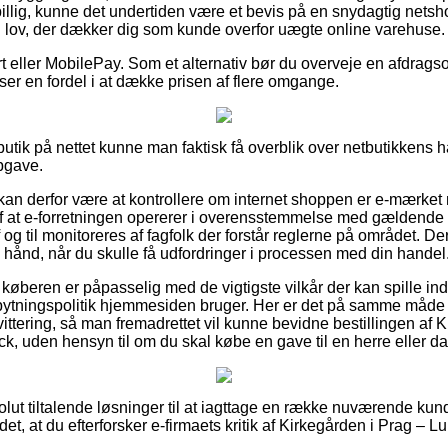
 billig, kunne det undertiden være et bevis på en snydagtig nets
 en lov, der dækker dig som kunde overfor uægte online varehuse.
t eller MobilePay. Som et alternativ bør du overveje en afdrags
du ser en fordel i at dække prisen af flere omgange.
butik på nettet kunne man faktisk få overblik over netbutikkens h
pgave.
an derfor være at kontrollere om internet shoppen er e-mærket
f at e-forretningen opererer i overensstemmelse med gældende 
og til monitoreres af fagfolk der forstår reglerne på området. D
hånd, når du skulle få udfordringer i processen med din handel
 køberen er påpasselig med de vigtigste vilkår der kan spille in
ytningspolitik hjemmesiden bruger. Her er det på samme måde 
ttering, så man fremadrettet vil kunne bevidne bestillingen af K
 uden hensyn til om du skal købe en gave til en herre eller d
bsolut tiltalende løsninger til at iagttage en række nuværende kun
det, at du efterforsker e-firmaets kritik af Kirkegården i Prag 