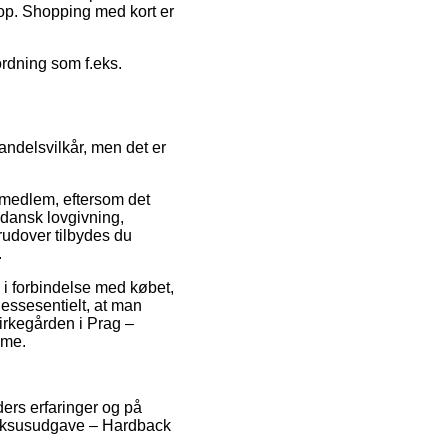
hop. Shopping med kort er
ordning som f.eks.
andelsvilkår, men det er
 medlem, eftersom det
dansk lovgivning,
erudover tilbydes du
.
d i forbindelse med købet,
essesentielt, at man
irkegården i Prag –
ame.
ders erfaringer og på
– Luksusudgave – Hardback