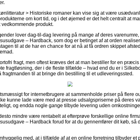
r.
nlitteratur > Historiske romaner kan vise sig at være usædvanlig 
odukterne om kort tid, og i det øjemed er det helt centralt at m
det vedkommende produkt.
tagender lover dag-til-dag levering på mange af deres varenumre
susudgave – Hardback, som dog er betinget af at orden realisere
gen til at de har en chance for at nå at få ordren skippet afsted 
jemad.
rtofri fragt, men oftest kræves det at man bestiller for en præcis
e fragtløsning, der i de fleste tilfælde – hvad end du er i Silkebo
fragtmanden til at bringe din bestilling til et udleveringssted.
tsmæssigt for internetbrugere at sammenholde priser på flere ou
ikke kunne lade være med at presse udsalgspriserne på deres varer
teligt, og endda nogle gange tilbyde levering uden omkostninge
desto mindre være rentabelt at efterprøve forskellige online firma
susudgave – Hardback forud for at du gennemfører dit køb, så du
yggelig med, at i tilfælde af at en online forretning tilbyder et 