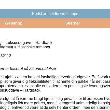
Bedst anmeldte webshops
Webshop
Stjerner
ag – Luksusudgave – Hardback
tteratur > Historiske romaner
832113
jerner baseret på
25
anmeldelser
 øjeblikket en hel del forskellige leveringsudgaver. En favorit er
som giver dig fleksibiliteten til at hente din pakke når det pass
problematisk, samt ofte endvidere den prisbilligste leveringsve
ksusudgave – Hardback.
e at få varerne bragt hjem til dig privat eller til adressen hvo
lageligvis lidt mere pebret, men til gengæld ualmindeligt hens
l dog til enhver tid være at du selv henter ordren, men den løsni