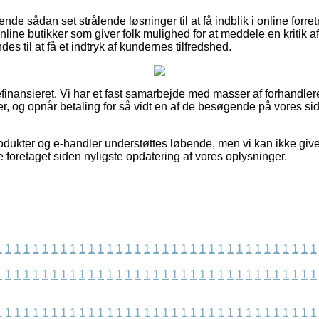
de sådan set strålende løsninger til at få indblik i online forr
line butikker som giver folk mulighed for at meddele en kritik 
 til at få et indtryk af kundernes tilfredshed.
nansieret. Vi har et fast samarbejde med masser af forhandlere
er, og opnår betaling for så vidt en af de besøgende på vores s
odukter og e-handler understøttes løbende, men vi kan ikke giv
 foretaget siden nyligste opdatering af vores oplysninger.
1
1
1
1
1
1
1
1
1
1
1
1
1
1
1
1
1
1
1
1
1
1
1
1
1
1
1
1
1
1
1
1
1
1
1
1
1
1
1
1
1
1
1
1
1
1
1
1
1
1
1
1
1
1
1
1
1
1
1
1
1
1
1
1
1
1
1
1
1
1
1
1
1
1
1
1
1
1
1
1
1
1
1
1
1
1
1
1
1
1
1
1
1
1
1
1
1
1
1
1
1
1
1
1
1