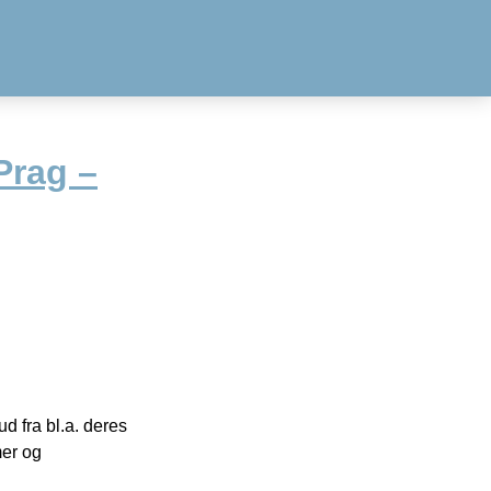
Prag –
 fra bl.a. deres
mer og