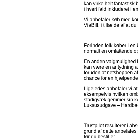
kan virke helt fantastisk
i hvert fald inkluderet i
Vi anbefaler køb med kor
ViaBill, i tilfælde af at 
Forinden folk køber i en 
normalt en omfattende o
En anden valgmulighed k
kan være en antydning a
foruden at netshoppen af 
chance for en hjælpende 
Ligeledes anbefaler vi at
eksempelvis hvilken omb
stadigvæk gemmer sin kvi
Luksusudgave – Hardback,
Trustpilot resulterer i a
grund af dette anbefales 
før du bestiller.