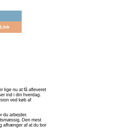
Link
 lige nu at få afleveret
er ind i din hverdag.
rsion ved køb af
r du arbejder.
igtsmæssig. Den mest
ng afhænger af at du bor