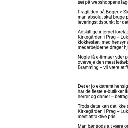
tæt på webshoppens lage
Fragttiden på Bøger > Skø
man absolut skal bruge pr
leveringstidspunkt for 
Adskillige internet fore
Kirkegården i Prag – Luk
klokkeslæt, med hensynsta
medarbejderne drager h
Nogle få e-firmaer yder po
overveje den mest letkøbt
Bramming – vil være at få 
Det er jo ekstremt hensig
har de fleste e-butikker 
herrer og damer – betrag
Trods dette kan det ikke 
Kirkegården i Prag – Luk
mest attraktive pris.
Man bør trods alt være omh