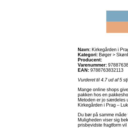
Navn:
Kirkegården i Pr
Kategori:
Bøger > Skønli
Producent:
Varenummer:
9788763
EAN:
9788763832113
Vurderet til
4.7
ud af 5 st
Mange online shops giver i
pakken hos en pakkeshop, 
Metoden er jo særdeles u
Kirkegården i Prag – Lu
Du bør på samme måde vælg
Muligheden viser sig bek
prisbevidste fragtform vi