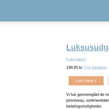
Luksusudg
(Læs mere)
199.95
kr.
(Vis fragtpris)
Læs mere »
Vi har gennemgået de mes
prisniveau, sortimentstø
betalingsmuligheder.