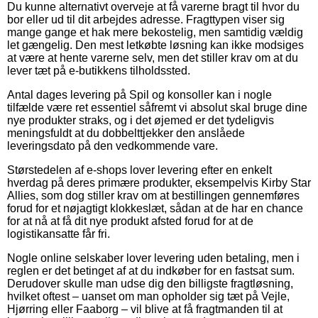
Du kunne alternativt overveje at få varerne bragt til hvor du
bor eller ud til dit arbejdes adresse. Fragttypen viser sig
mange gange et hak mere bekostelig, men samtidig vældig
let gængelig. Den mest letkøbte løsning kan ikke modsiges
at være at hente varerne selv, men det stiller krav om at du
lever tæt på e-butikkens tilholdssted.
Antal dages levering på Spil og konsoller kan i nogle
tilfælde være ret essentiel såfremt vi absolut skal bruge dine
nye produkter straks, og i det øjemed er det tydeligvis
meningsfuldt at du dobbelttjekker den anslåede
leveringsdato på den vedkommende vare.
Størstedelen af e-shops lover levering efter en enkelt
hverdag på deres primære produkter, eksempelvis Kirby Star
Allies, som dog stiller krav om at bestillingen gennemføres
forud for et nøjagtigt klokkeslæt, sådan at de har en chance
for at nå at få dit nye produkt afsted forud for at de
logistikansatte får fri.
Nogle online selskaber lover levering uden betaling, men i
reglen er det betinget af at du indkøber for en fastsat sum.
Derudover skulle man udse dig den billigste fragtløsning,
hvilket oftest – uanset om man opholder sig tæt på Vejle,
Hjørring eller Faaborg – vil blive at få fragtmanden til at