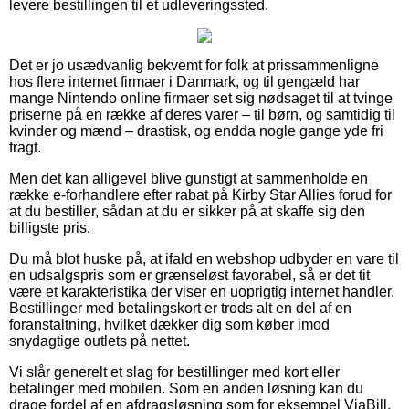
levere bestillingen til et udleveringssted.
Det er jo usædvanlig bekvemt for folk at prissammenligne
hos flere internet firmaer i Danmark, og til gengæld har
mange Nintendo online firmaer set sig nødsaget til at tvinge
priserne på en række af deres varer – til børn, og samtidig til
kvinder og mænd – drastisk, og endda nogle gange yde fri
fragt.
Men det kan alligevel blive gunstigt at sammenholde en
række e-forhandlere efter rabat på Kirby Star Allies forud for
at du bestiller, sådan at du er sikker på at skaffe sig den
billigste pris.
Du må blot huske på, at ifald en webshop udbyder en vare til
en udsalgspris som er grænseløst favorabel, så er det tit
være et karakteristika der viser en uoprigtig internet handler.
Bestillinger med betalingskort er trods alt en del af en
foranstaltning, hvilket dækker dig som køber imod
snydagtige outlets på nettet.
Vi slår generelt et slag for bestillinger med kort eller
betalinger med mobilen. Som en anden løsning kan du
drage fordel af en afdragsløsning som for eksempel ViaBill,