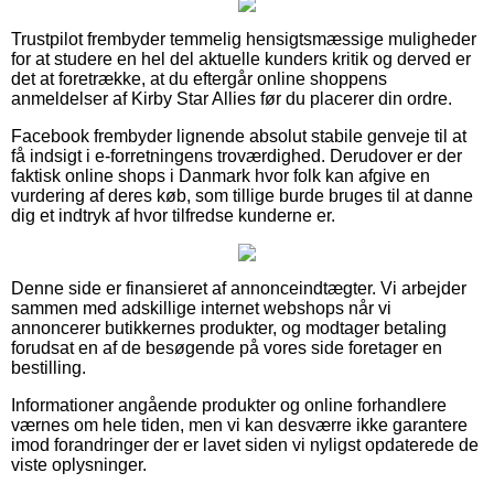
Trustpilot frembyder temmelig hensigtsmæssige muligheder
for at studere en hel del aktuelle kunders kritik og derved er
det at foretrække, at du eftergår online shoppens
anmeldelser af Kirby Star Allies før du placerer din ordre.
Facebook frembyder lignende absolut stabile genveje til at
få indsigt i e-forretningens troværdighed. Derudover er der
faktisk online shops i Danmark hvor folk kan afgive en
vurdering af deres køb, som tillige burde bruges til at danne
dig et indtryk af hvor tilfredse kunderne er.
Denne side er finansieret af annonceindtægter. Vi arbejder
sammen med adskillige internet webshops når vi
annoncerer butikkernes produkter, og modtager betaling
forudsat en af de besøgende på vores side foretager en
bestilling.
Informationer angående produkter og online forhandlere
værnes om hele tiden, men vi kan desværre ikke garantere
imod forandringer der er lavet siden vi nyligst opdaterede de
viste oplysninger.