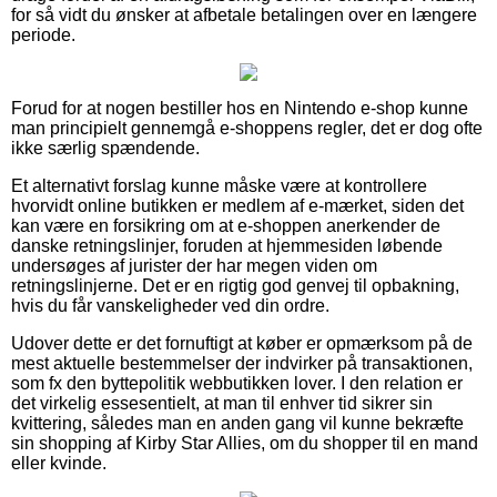
for så vidt du ønsker at afbetale betalingen over en længere
periode.
Forud for at nogen bestiller hos en Nintendo e-shop kunne
man principielt gennemgå e-shoppens regler, det er dog ofte
ikke særlig spændende.
Et alternativt forslag kunne måske være at kontrollere
hvorvidt online butikken er medlem af e-mærket, siden det
kan være en forsikring om at e-shoppen anerkender de
danske retningslinjer, foruden at hjemmesiden løbende
undersøges af jurister der har megen viden om
retningslinjerne. Det er en rigtig god genvej til opbakning,
hvis du får vanskeligheder ved din ordre.
Udover dette er det fornuftigt at køber er opmærksom på de
mest aktuelle bestemmelser der indvirker på transaktionen,
som fx den byttepolitik webbutikken lover. I den relation er
det virkelig essesentielt, at man til enhver tid sikrer sin
kvittering, således man en anden gang vil kunne bekræfte
sin shopping af Kirby Star Allies, om du shopper til en mand
eller kvinde.