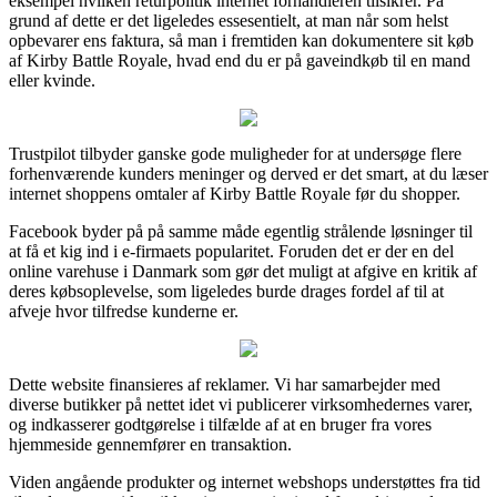
eksempel hvilken returpolitik internet forhandleren tilsikrer. På
grund af dette er det ligeledes essesentielt, at man når som helst
opbevarer ens faktura, så man i fremtiden kan dokumentere sit køb
af Kirby Battle Royale, hvad end du er på gaveindkøb til en mand
eller kvinde.
Trustpilot tilbyder ganske gode muligheder for at undersøge flere
forhenværende kunders meninger og derved er det smart, at du læser
internet shoppens omtaler af Kirby Battle Royale før du shopper.
Facebook byder på på samme måde egentlig strålende løsninger til
at få et kig ind i e-firmaets popularitet. Foruden det er der en del
online varehuse i Danmark som gør det muligt at afgive en kritik af
deres købsoplevelse, som ligeledes burde drages fordel af til at
afveje hvor tilfredse kunderne er.
Dette website finansieres af reklamer. Vi har samarbejder med
diverse butikker på nettet idet vi publicerer virksomhedernes varer,
og indkasserer godtgørelse i tilfælde af at en bruger fra vores
hjemmeside gennemfører en transaktion.
Viden angående produkter og internet webshops understøttes fra tid