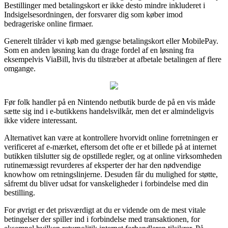
Bestillinger med betalingskort er ikke desto mindre inkluderet i
Indsigelsesordningen, der forsvarer dig som køber imod
bedrageriske online firmaer.
Generelt tilråder vi køb med gængse betalingskort eller MobilePay.
Som en anden løsning kan du drage fordel af en løsning fra
eksempelvis ViaBill, hvis du tilstræber at afbetale betalingen af flere
omgange.
Før folk handler på en Nintendo netbutik burde de på en vis måde
sætte sig ind i e-butikkens handelsvilkår, men det er almindeligvis
ikke videre interessant.
Alternativet kan være at kontrollere hvorvidt online forretningen er
verificeret af e-mærket, eftersom det ofte er et billede på at internet
butikken tilslutter sig de opstillede regler, og at online virksomheden
rutinemæssigt revurderes af eksperter der har den nødvendige
knowhow om retningslinjerne. Desuden får du mulighed for støtte,
såfremt du bliver udsat for vanskeligheder i forbindelse med din
bestilling.
For øvrigt er det prisværdigt at du er vidende om de mest vitale
betingelser der spiller ind i forbindelse med transaktionen, for