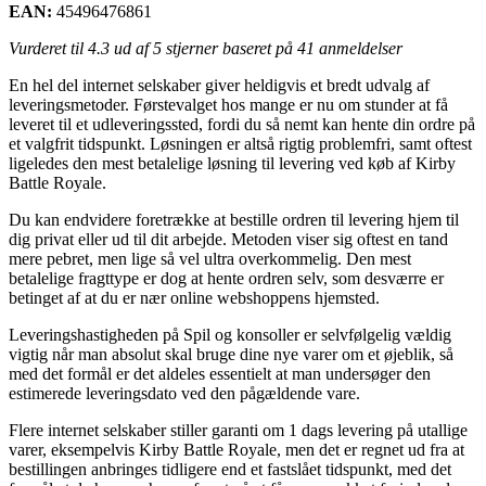
EAN:
45496476861
Vurderet til
4.3
ud af 5 stjerner baseret på
41
anmeldelser
En hel del internet selskaber giver heldigvis et bredt udvalg af
leveringsmetoder. Førstevalget hos mange er nu om stunder at få
leveret til et udleveringssted, fordi du så nemt kan hente din ordre på
et valgfrit tidspunkt. Løsningen er altså rigtig problemfri, samt oftest
ligeledes den mest betalelige løsning til levering ved køb af Kirby
Battle Royale.
Du kan endvidere foretrække at bestille ordren til levering hjem til
dig privat eller ud til dit arbejde. Metoden viser sig oftest en tand
mere pebret, men lige så vel ultra overkommelig. Den mest
betalelige fragttype er dog at hente ordren selv, som desværre er
betinget af at du er nær online webshoppens hjemsted.
Leveringshastigheden på Spil og konsoller er selvfølgelig vældig
vigtig når man absolut skal bruge dine nye varer om et øjeblik, så
med det formål er det aldeles essentielt at man undersøger den
estimerede leveringsdato ved den pågældende vare.
Flere internet selskaber stiller garanti om 1 dags levering på utallige
varer, eksempelvis Kirby Battle Royale, men det er regnet ud fra at
bestillingen anbringes tidligere end et fastslået tidspunkt, med det