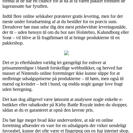
formål at de har en chance for at nå at få varen pakket forinden de
lageransatte har fyraften.
Indtil flere online selskaber præsterer gratis levering, men for det
meste under forudsætning af at du bestiller for en præcis sum.
Derudover bør man udse dig den mest prisbevidste leveringsmåde,
der tit – uden hensyn til om du bor nær Holstebro, Kalundborg eller
Sorø – vil blive at få fragtfirmaet til at bringe produkterne til en
pakkeshop.
Det er jo efterhånden vældig let gængeligt for enhver at
prissammenligne i blandt forskellige webbutikker, og herved har
masser af Nintendo online forretninger ikke kunne slippe for at
nedbringe udsalgspriserne på produkterne – til børn, men også til
mænd og kvinder – helt i bund, og endda nogle gange love fragt
uden beregning.
Det kan dog alligevel være lønsomt at analysere nogle enkelte e-
butikker efter rabatkoder på Kirby Battle Royale inden du shopper,
sådan at du er garanteret at opnå den laveste pris.
Du bør lige meget hvad ikke undervurdere, at når en online
forretning afhænder en vare for en udsalgspris der virker uendeligt
favorabel, kunne det ofte være et fingerpeg om en fup internet shop.