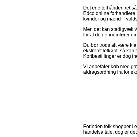
Det er efterhånden ret så
Edco online forhandlere i
kvinder og mænd – volds
Men det kan stadigvæk vis
for at du gennemfører din
Du bør trods alt være kla
ekstremt letkøbt, så kan d
Kortbestillinger er dog i
Vi anbefaler køb med gæn
afdragsordning fra for eks
Forinden folk shopper i 
handelsaftale, dog er det