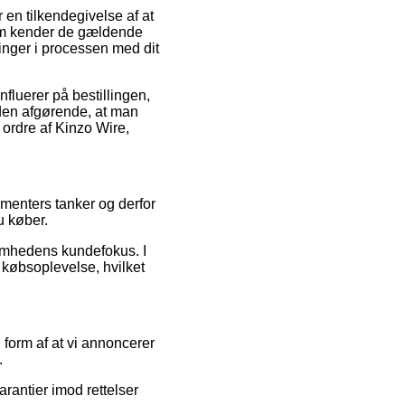
 en tilkendegivelse af at
 som kender de gældende
ringer i processen med dit
fluerer på bestillingen,
den afgørende, at man
 ordre af Kinzo Wire,
sumenters tanker og derfor
u køber.
omhedens kundefokus. I
 købsoplevelse, hvilket
form af at vi annoncerer
.
rantier imod rettelser