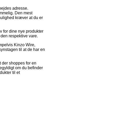
arbejdes adresse.
ommelig. Den mest
ulighed kræver at du er
v for dine nye produkter
å den respektive vare.
mpelvis Kinzo Wire,
synstagen til at de har en
at der shoppes for en
igegyldigt om du befinder
ukter til et