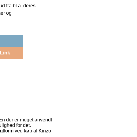
 fra bl.a. deres
mer og
Link
. En der er meget anvendt
lighed for det.
agtform ved køb af Kinzo