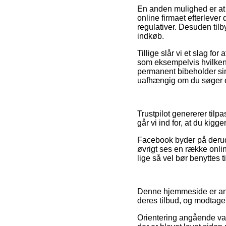
En anden mulighed er at s
online firmaet efterleve
regulativer. Desuden tilb
indkøb.
Tillige slår vi et slag 
som eksempelvis hvilken 
permanent bibeholder sin
uafhængig om du søger et
Trustpilot genererer tilp
går vi ind for, at du kig
Facebook byder på derud
øvrigt ses en række onli
lige så vel bør benyttes ti
Denne hjemmeside er anno
deres tilbud, og modtage
Orientering angående vare