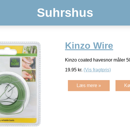
Suhrshus
Kinzo Wire
Kinzo coated havesnor måler 5
19.95
kr.
(Vis fragtpris)
Læs mere »
Kø