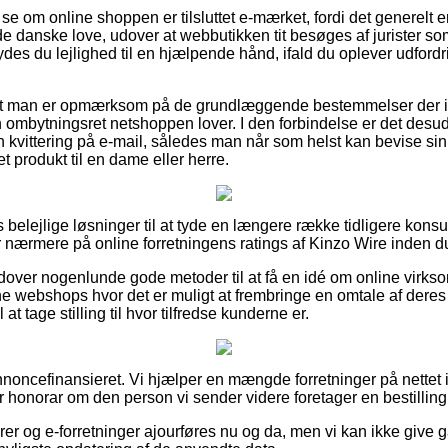
e om online shoppen er tilsluttet e-mærket, fordi det generelt er
r de danske love, udover at webbutikken tit besøges af jurister
ydes du lejlighed til en hjælpende hånd, ifald du oplever udford
for at man er opmærksom på de grundlæggende bestemmelser der in
ombytningsret netshoppen lover. I den forbindelse er det desu
 kvittering på e-mail, således man når som helst kan bevise sin
 produkt til en dame eller herre.
as belejlige løsninger til at tyde en længere række tidligere kon
ger nærmere på online forretningens ratings af Kinzo Wire inden d
over nogenlunde gode metoder til at få en idé om online virks
ne webshops hvor det er muligt at frembringe en omtale af deres
l at tage stilling til hvor tilfredse kunderne er.
ncefinansieret. Vi hjælper en mængde forretninger på nettet i 
r honorar om den person vi sender videre foretager en bestilling
r og e-forretninger ajourføres nu og da, men vi kan ikke give ga