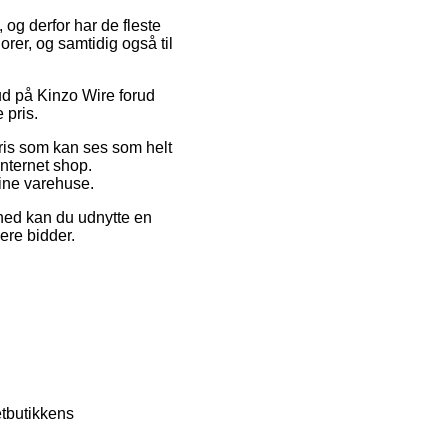
 og derfor har de fleste
orer, og samtidig også til
bud på Kinzo Wire forud
 pris.
 pris som kan ses som helt
internet shop.
line varehuse.
hed kan du udnytte en
lere bidder.
etbutikkens