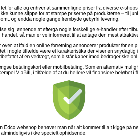
 let for alle og enhver at sammenligne priser fra diverse e-shops,
kke kunne slippe for at stampe priserne på produkterne – til juni
omt, og endda nogle gange frembyde gebyrfri levering.
e sig lønnende at eftergå nogle forskellige e-handler efter til
 handel, så man er velinformeret til at antage den mest attraktive
r over, at ifald en online forretning annoncerer produkter for en
et i nogle tilfælde være et karakteristika der viser en snydagtig 
ndbefattet af en vedtægt, som bistår køber imod bedrageriske on
gse betalingskort eller mobilbetaling. Som en alternativ mulig
empel ViaBill, i tilfælde af at du hellere vil finansiere beløbet i f
en Edco webshop behøver man når alt kommer til alt kigge på n
 almindeligvis ikke specielt ophidsende.