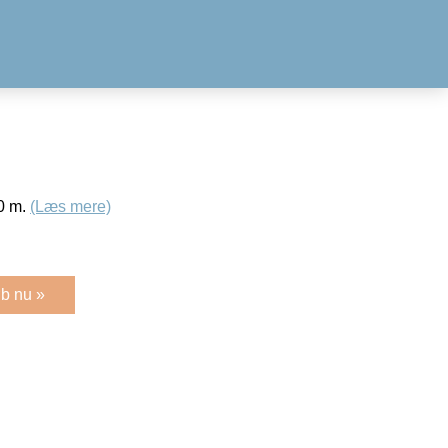
0 m.
(Læs mere)
b nu »