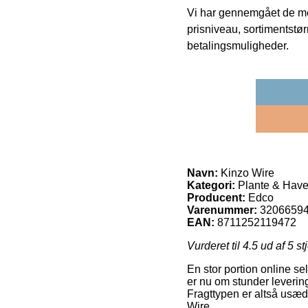
Vi har gennemgået de mes
prisniveau, sortimentstø
betalingsmuligheder.
Navn:
Kinzo Wire
Kategori:
Plante & Have
Producent:
Edco
Varenummer:
3206659
EAN:
8711252119472
Vurderet til
4.5
ud af 5 st
En stor portion online se
er nu om stunder levering
Fragttypen er altså usæd
Wire.