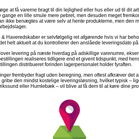
 at få varerne bragt til din lejlighed eller hus eller ud til dit 
 gange en lille smule mere pebret, men desuden meget fremk
kan ikke benægtes at være selv at hente produkterne, men den m
rbejdslager.
 & Haveredskaber er selvfølgelig ret afgørende hvis vi har beho
 det helt aktuelt at du kontrollerer den anslåede leveringsdato p
lover levering på næste hverdag på adskillige varenumre, ekse
estillingen realiseres tidligere end et givent tidspunkt, med hen
tillingen distribueret forinden lagerpersonalet holder fyraften.
retninger frembyder fragt uden beregning, men oftest afkræver det 
du gribe den mindst kostelige leveringsløsning, hvilket typisk – l
kssund eller Humlebæk – vil blive at få dem til at køre dine prod