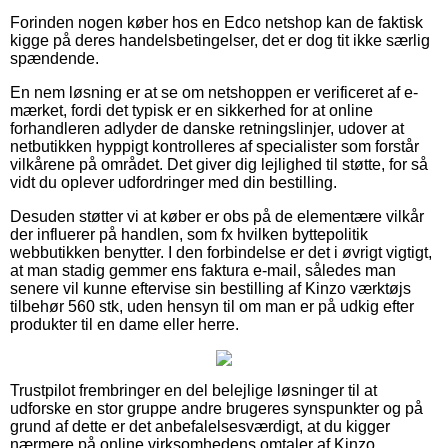
Forinden nogen køber hos en Edco netshop kan de faktisk
kigge på deres handelsbetingelser, det er dog tit ikke særlig
spændende.
En nem løsning er at se om netshoppen er verificeret af e-
mærket, fordi det typisk er en sikkerhed for at online
forhandleren adlyder de danske retningslinjer, udover at
netbutikken hyppigt kontrolleres af specialister som forstår
vilkårene på området. Det giver dig lejlighed til støtte, for så
vidt du oplever udfordringer med din bestilling.
Desuden støtter vi at køber er obs på de elementære vilkår
der influerer på handlen, som fx hvilken byttepolitik
webbutikken benytter. I den forbindelse er det i øvrigt vigtigt,
at man stadig gemmer ens faktura e-mail, således man
senere vil kunne eftervise sin bestilling af Kinzo værktøjs
tilbehør 560 stk, uden hensyn til om man er på udkig efter
produkter til en dame eller herre.
Trustpilot frembringer en del belejlige løsninger til at
udforske en stor gruppe andre brugeres synspunkter og på
grund af dette er det anbefalelsesværdigt, at du kigger
nærmere på online virksomhedens omtaler af Kinzo