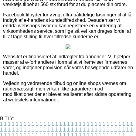
værktøjs tilbehør 560 stk forud for at du placerer din ordre.
Facebook tilbyder for øvrigt ultra pålidelige løsninger til at få
indtryk af e-handlens kundetilfredshed. Desuden ser vi
endda webshops hvor du kan registrere en vurdering af
virksomhedens service, som lige så vel kan drages fordel af
til at tage stilling til hvor tilfredse kunderne er.
Websitet er finansieret af indtægter fra annoncer. Vi hjælper
masser af e-forhandlere i form af at vi fremviser firmaernes
varer, og indtjener provision når vores besøgende udfører en
handel.
Vejledning vedrørende tilbud og online shops værnes om
rutinemæssigt, men vi kan ikke garantere imod
modifikationer der er blevet realiseret efter sidste opdatering
af websitets informationer.
BITLY:
1
1
1
1
1
1
1
1
1
1
1
1
1
1
1
1
1
1
1
1
1
1
1
1
1
1
1
1
1
1
1
1
1
1
1
1
1
1
1
1
1
1
1
1
1
1
1
1
1
1
1
1
1
1
1
1
1
1
1
1
1
1
1
1
1
1
1
1
1
1
1
1
1
1
1
1
1
1
1
1
1
1
1
1
1
1
1
1
1
1
1
1
1
1
1
1
1
1
1
1