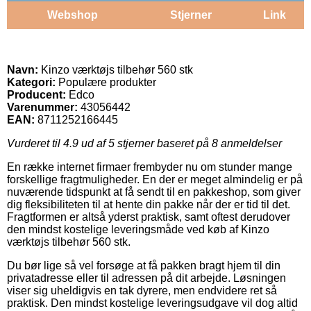
Webshop
Stjerner
Link
Navn:
Kinzo værktøjs tilbehør 560 stk
Kategori:
Populære produkter
Producent:
Edco
Varenummer:
43056442
EAN:
8711252166445
Vurderet til
4.9
ud af 5 stjerner baseret på
8
anmeldelser
En række internet firmaer frembyder nu om stunder mange
forskellige fragtmuligheder. En der er meget almindelig er på
nuværende tidspunkt at få sendt til en pakkeshop, som giver
dig fleksibiliteten til at hente din pakke når der er tid til det.
Fragtformen er altså yderst praktisk, samt oftest derudover
den mindst kostelige leveringsmåde ved køb af Kinzo
værktøjs tilbehør 560 stk.
Du bør lige så vel forsøge at få pakken bragt hjem til din
privatadresse eller til adressen på dit arbejde. Løsningen
viser sig uheldigvis en tak dyrere, men endvidere ret så
praktisk. Den mindst kostelige leveringsudgave vil dog altid