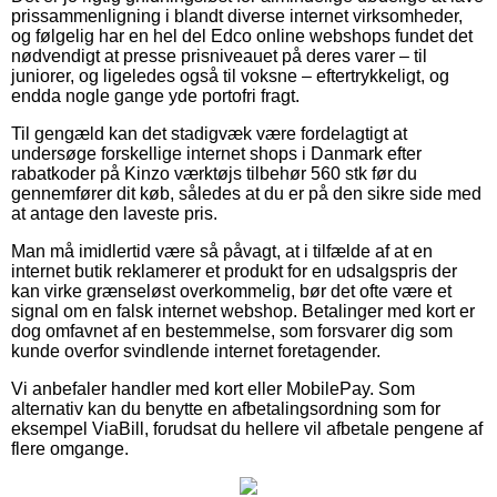
prissammenligning i blandt diverse internet virksomheder,
og følgelig har en hel del Edco online webshops fundet det
nødvendigt at presse prisniveauet på deres varer – til
juniorer, og ligeledes også til voksne – eftertrykkeligt, og
endda nogle gange yde portofri fragt.
Til gengæld kan det stadigvæk være fordelagtigt at
undersøge forskellige internet shops i Danmark efter
rabatkoder på Kinzo værktøjs tilbehør 560 stk før du
gennemfører dit køb, således at du er på den sikre side med
at antage den laveste pris.
Man må imidlertid være så påvagt, at i tilfælde af at en
internet butik reklamerer et produkt for en udsalgspris der
kan virke grænseløst overkommelig, bør det ofte være et
signal om en falsk internet webshop. Betalinger med kort er
dog omfavnet af en bestemmelse, som forsvarer dig som
kunde overfor svindlende internet foretagender.
Vi anbefaler handler med kort eller MobilePay. Som
alternativ kan du benytte en afbetalingsordning som for
eksempel ViaBill, forudsat du hellere vil afbetale pengene af
flere omgange.