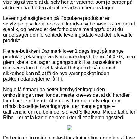
vise sig at være at du selv henter varerne, som jo beroer på
at du er i nærheden af online virksomhedens lager.
Leveringshastigheden på Populære produkter er
selvfølgelig virkelig relevant forudsat vi behøver varen om et
øjeblik, og herved er det forholdsvis meningsfuldt at du
undersøger den forventede leveringsdato ved det relevante
produkt.
Flere e-butikker i Danmark lover 1 dags fragt på mange
produkter, eksempelvis Kinzo værktøjs tilbehør 560 stk, men
glem ikke at det tager udgangspunkt i at transaktionen
realiseres forud for et fastslået tidspunkt, så de med
sikkerhed kan nå at få de nye varer pakket inden
pakkemedarbejderne får fri.
Nogle få firmaer på nettet frembyder fragt uden
omkostninger, men for det meste kræves det at du handler
for et bestemt beløb. Alternativt bør man udvælge den
mindst kostelige leveringstype, der mange gange –
uafhængig om du befinder sig ved Silkeborg, Middelfart eller
Ribe – er at få kørt dine produkter til et afhentningssted.
Det er jo rigtig gnidningsløst for almindelige dødelige at lave