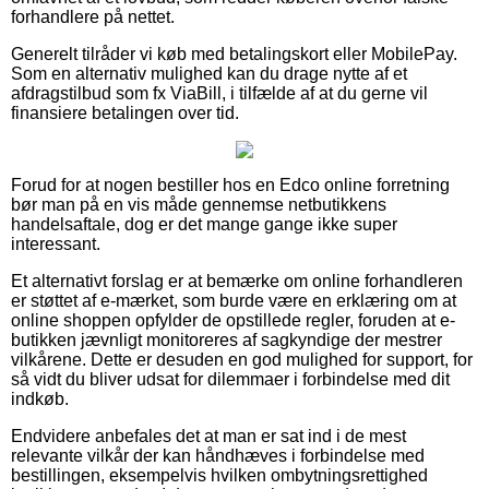
forhandlere på nettet.
Generelt tilråder vi køb med betalingskort eller MobilePay.
Som en alternativ mulighed kan du drage nytte af et
afdragstilbud som fx ViaBill, i tilfælde af at du gerne vil
finansiere betalingen over tid.
Forud for at nogen bestiller hos en Edco online forretning
bør man på en vis måde gennemse netbutikkens
handelsaftale, dog er det mange gange ikke super
interessant.
Et alternativt forslag er at bemærke om online forhandleren
er støttet af e-mærket, som burde være en erklæring om at
online shoppen opfylder de opstillede regler, foruden at e-
butikken jævnligt monitoreres af sagkyndige der mestrer
vilkårene. Dette er desuden en god mulighed for support, for
så vidt du bliver udsat for dilemmaer i forbindelse med dit
indkøb.
Endvidere anbefales det at man er sat ind i de mest
relevante vilkår der kan håndhæves i forbindelse med
bestillingen, eksempelvis hvilken ombytningsrettighed