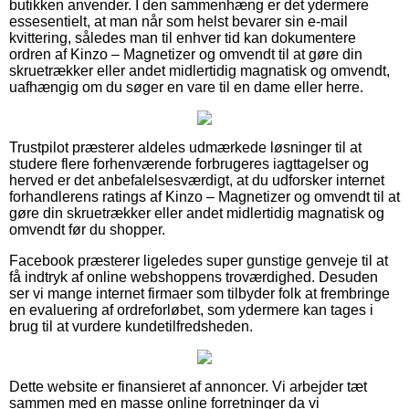
butikken anvender. I den sammenhæng er det ydermere
essesentielt, at man når som helst bevarer sin e-mail
kvittering, således man til enhver tid kan dokumentere
ordren af Kinzo – Magnetizer og omvendt til at gøre din
skruetrækker eller andet midlertidig magnatisk og omvendt,
uafhængig om du søger en vare til en dame eller herre.
Trustpilot præsterer aldeles udmærkede løsninger til at
studere flere forhenværende forbrugeres iagttagelser og
herved er det anbefalelsesværdigt, at du udforsker internet
forhandlerens ratings af Kinzo – Magnetizer og omvendt til at
gøre din skruetrækker eller andet midlertidig magnatisk og
omvendt før du shopper.
Facebook præsterer ligeledes super gunstige genveje til at
få indtryk af online webshoppens troværdighed. Desuden
ser vi mange internet firmaer som tilbyder folk at frembringe
en evaluering af ordreforløbet, som ydermere kan tages i
brug til at vurdere kundetilfredsheden.
Dette website er finansieret af annoncer. Vi arbejder tæt
sammen med en masse online forretninger da vi