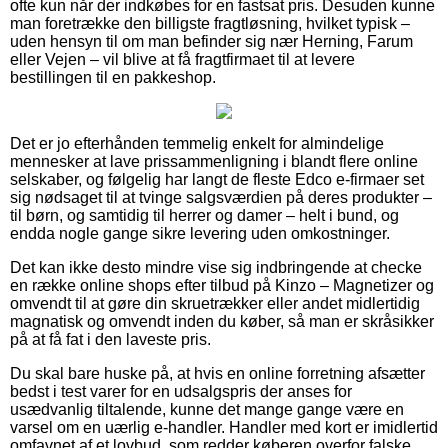
ofte kun når der indkøbes for en fastsat pris. Desuden kunne
man foretrække den billigste fragtløsning, hvilket typisk –
uden hensyn til om man befinder sig nær Herning, Farum
eller Vejen – vil blive at få fragtfirmaet til at levere
bestillingen til en pakkeshop.
Det er jo efterhånden temmelig enkelt for almindelige
mennesker at lave prissammenligning i blandt flere online
selskaber, og følgelig har langt de fleste Edco e-firmaer set
sig nødsaget til at tvinge salgsværdien på deres produkter –
til børn, og samtidig til herrer og damer – helt i bund, og
endda nogle gange sikre levering uden omkostninger.
Det kan ikke desto mindre vise sig indbringende at checke
en række online shops efter tilbud på Kinzo – Magnetizer og
omvendt til at gøre din skruetrækker eller andet midlertidig
magnatisk og omvendt inden du køber, så man er skråsikker
på at få fat i den laveste pris.
Du skal bare huske på, at hvis en online forretning afsætter
bedst i test varer for en udsalgspris der anses for
usædvanlig tiltalende, kunne det mange gange være en
varsel om en uærlig e-handler. Handler med kort er imidlertid
omfavnet af et lovbud, som redder køberen overfor falske