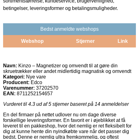
sortimentstørrelse, kundeservice, brugervenlighed,
betingelser, leveringsformer og betalingsmuligheder.
Bedst anmeldte webshops
Webshop
Stjerner
Link
Navn:
Kinzo – Magnetizer og omvendt til at gøre din
skruetrækker eller andet midlertidig magnatisk og omvendt
Kategori:
Nye vare
Producent:
Edco
Varenummer:
37202570
EAN:
8711252154657
Vurderet til
4.3
ud af 5 stjerner baseret på
14
anmeldelser
En del firmaer på nettet udlover nu om dage diverse
forskellige leveringsformer. En favorit er i øjeblikket at få
leveret til en pakkeshop, hvor det nemlig er ret fleksibelt for
dig at kunne hente din nyindkøbte vare når det passer dig
bedst. Denne er nemlig ultra fremkommelig, og oftest