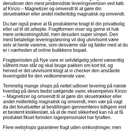
derudover den mest prisbevidste leveringsversion ved køb
af Kinzo – Magnetizer og omvendt til at gøre din
skruetrækker eller andet midlertidig magnatisk og omvendt.
Du bør også prøve at få produkterne bragt til din privatbolig
eller ud til dit arbejde. Fragtformen viser sig gerne et hak
mere omkostningsfuld, men desuden super simpel. Den
mest betalelige leveringsløsning vil dog utvivlsomt være
selv at hente varerne, som desværre står og falder med at du
er i nærheden af online butikkens bopæl.
Fragtperioden på Nye vare er selvfølgelig yderst væsentlig
såfremt man står og skal bruge pakken om kort tid, og
herved er det utvivlsomt klogt at vi checker den anslåede
leveringstid for den vedkommende vare.
Temmelig mange shops på nettet udlover levering på næste
hverdag på deres bedst sælgende varer, eksempelvis Kinzo
– Magnetizer og omvendt til at gøre din skruetrækker eller
andet midlertidig magnatisk og omvendt, men vær på vagt
da det forudsætter at bestillingen gennemføres tidligere end
et bestemt klokkeslæt, så at de med sikkerhed kan nå at få
produktet fikset forinden lagerpersonalet har fyraften.
Flere webshops garanterer fragt uden omkostninger, men