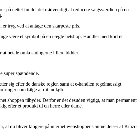
rmaer på nettet fundet det nødvendigt at reducere salgsværdien på en
g.
 er tryg ved at antage den skarpeste pris.
 gange være et symbol på en uægte netshop. Handler med kort er
r at betale omkostningerne i flere bidder.
kke super spændende.
ter sig efter de danske regler, samt at e-handlen regelmæssigt
rdringer som følge af dit indkøb.
rnet shoppen tilbyder. Derfor er det desuden vigtigt, at man permanent
g efter et produkt til en herre eller dame.
 for, at du bliver klogere på internet webshoppens anmeldelser af Kinzo