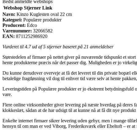
Bedst anmeldte webshops
Webshop
Stjerner
Link
Navn:
Kinzo Kuglesten oval 22 cm
Kategori:
Populære produkter
Producent:
Edco
Varenummer:
32066582
EAN:
8711252986920
Vurderet til
4.7
ud af 5 stjerner baseret på
21
anmeldelser
Størstedelen af firmaer på nettet giver på nuværende tidspunkt et stort 
hente produkterne præcis når det passer dig. Muligheden er jo virkel
Du kunne derudover overveje at få det leveret til din private bopæl 
betalelige fragtløsning vil dog til enhver tid være selv at hente pakken
Leveringstiden på Populære produkter er jo ekstremt betydningsfuld 
vare.
Flere online virksomheder giver levering på næste hverdag på deres f
klokkeslæt, sådan at de har udsigt til at kunne nå at få dit nye produkt
Enkelte internet firmaer sikrer levering uden gebyr, men i mange tilfæ
hensyn til om man er ved Viborg, Frederiksværk eller Ebeltoft – er at få