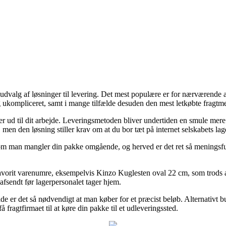
udvalg af løsninger til levering. Det mest populære er for nærværende at 
ig ukompliceret, samt i mange tilfælde desuden den mest letkøbte frag
eller ud til dit arbejde. Leveringsmetoden bliver undertiden en smule
, men den løsning stiller krav om at du bor tæt på internet selskabets lag
om man mangler din pakke omgående, og herved er det ret så meningsful
avorit varenumre, eksempelvis Kinzo Kuglesten oval 22 cm, som trods alt
 afsendt før lagerpersonalet tager hjem.
lde er det så nødvendigt at man køber for et præcist beløb. Alternativt 
 fragtfirmaet til at køre din pakke til et udleveringssted.