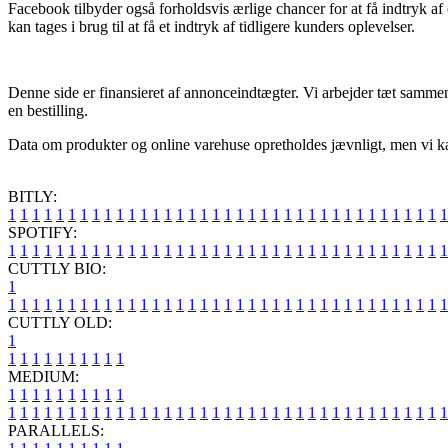
Facebook tilbyder også forholdsvis ærlige chancer for at få indtryk af
kan tages i brug til at få et indtryk af tidligere kunders oplevelser.
Denne side er finansieret af annonceindtægter. Vi arbejder tæt sammen
en bestilling.
Data om produkter og online varehuse opretholdes jævnligt, men vi kan 
BITLY:
1
1
1
1
1
1
1
1
1
1
1
1
1
1
1
1
1
1
1
1
1
1
1
1
1
1
1
1
1
1
1
1
1
1
1
1
1
SPOTIFY:
1
1
1
1
1
1
1
1
1
1
1
1
1
1
1
1
1
1
1
1
1
1
1
1
1
1
1
1
1
1
1
1
1
1
1
1
1
CUTTLY BIO:
1
1
1
1
1
1
1
1
1
1
1
1
1
1
1
1
1
1
1
1
1
1
1
1
1
1
1
1
1
1
1
1
1
1
1
1
1
1
CUTTLY OLD:
1
1
1
1
1
1
1
1
1
1
1
MEDIUM:
1
1
1
1
1
1
1
1
1
1
1
1
1
1
1
1
1
1
1
1
1
1
1
1
1
1
1
1
1
1
1
1
1
1
1
1
1
1
1
1
1
1
1
1
1
1
1
PARALLELS: