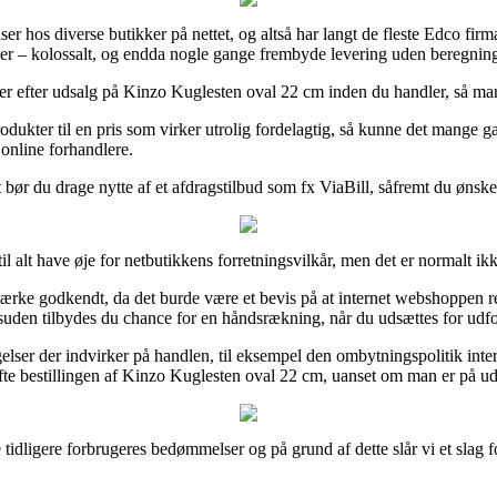
iser hos diverse butikker på nettet, og altså har langt de fleste Edco fi
amer – kolossalt, og endda nogle gange frembyde levering uden beregnin
dler efter udsalg på Kinzo Kuglesten oval 22 cm inden du handler, så man
odukter til en pris som virker utrolig fordelagtig, så kunne det mange
online forhandlere.
t bør du drage nytte af et afdragstilbud som fx ViaBill, såfremt du ønske
il alt have øje for netbutikkens forretningsvilkår, men det er normalt i
rke godkendt, da det burde være et bevis på at internet webshoppen ret
suden tilbydes du chance for en håndsrækning, når du udsættes for udfo
elser der indvirker på handlen, til eksempel den ombytningspolitik inte
te bestillingen af Kinzo Kuglesten oval 22 cm, uanset om man er på udki
e tidligere forbrugeres bedømmelser og på grund af dette slår vi et slag