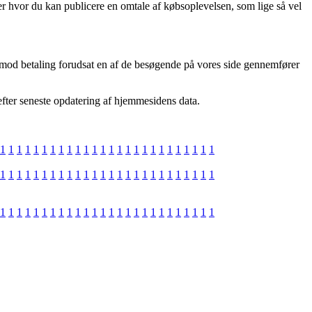
der hvor du kan publicere en omtale af købsoplevelsen, som lige så vel
 imod betaling forudsat en af de besøgende på vores side gennemfører
efter seneste opdatering af hjemmesidens data.
1
1
1
1
1
1
1
1
1
1
1
1
1
1
1
1
1
1
1
1
1
1
1
1
1
1
1
1
1
1
1
1
1
1
1
1
1
1
1
1
1
1
1
1
1
1
1
1
1
1
1
1
1
1
1
1
1
1
1
1
1
1
1
1
1
1
1
1
1
1
1
1
1
1
1
1
1
1