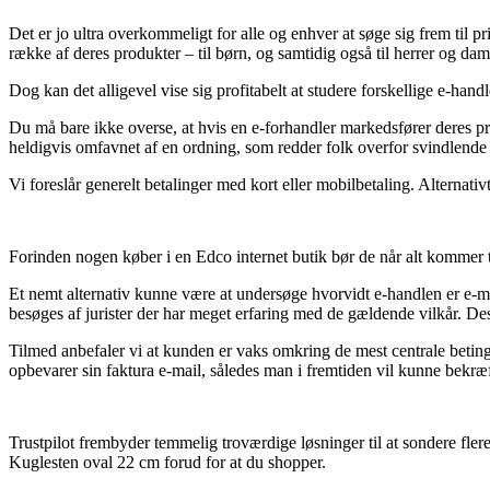
Det er jo ultra overkommeligt for alle og enhver at søge sig frem til pr
række af deres produkter – til børn, og samtidig også til herrer og d
Dog kan det alligevel vise sig profitabelt at studere forskellige e-han
Du må bare ikke overse, at hvis en e-forhandler markedsfører deres pr
heldigvis omfavnet af en ordning, som redder folk overfor svindlende 
Vi foreslår generelt betalinger med kort eller mobilbetaling. Alternativ
Forinden nogen køber i en Edco internet butik bør de når alt kommer t
Et nemt alternativ kunne være at undersøge hvorvidt e-handlen er e-mæ
besøges af jurister der har meget erfaring med de gældende vilkår. De
Tilmed anbefaler vi at kunden er vaks omkring de mest centrale beting
opbevarer sin faktura e-mail, således man i fremtiden vil kunne bekræf
Trustpilot frembyder temmelig troværdige løsninger til at sondere fler
Kuglesten oval 22 cm forud for at du shopper.