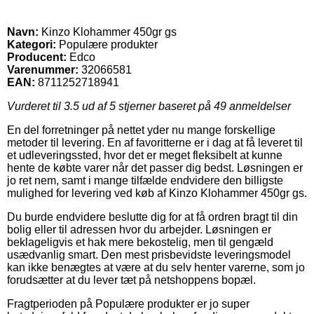
Navn:
Kinzo Klohammer 450gr gs
Kategori:
Populære produkter
Producent:
Edco
Varenummer:
32066581
EAN:
8711252718941
Vurderet til
3.5
ud af 5 stjerner baseret på
49
anmeldelser
En del forretninger på nettet yder nu mange forskellige
metoder til levering. En af favoritterne er i dag at få leveret til
et udleveringssted, hvor det er meget fleksibelt at kunne
hente de købte varer når det passer dig bedst. Løsningen er
jo ret nem, samt i mange tilfælde endvidere den billigste
mulighed for levering ved køb af Kinzo Klohammer 450gr gs.
Du burde endvidere beslutte dig for at få ordren bragt til din
bolig eller til adressen hvor du arbejder. Løsningen er
beklageligvis et hak mere bekostelig, men til gengæld
usædvanlig smart. Den mest prisbevidste leveringsmodel
kan ikke benægtes at være at du selv henter varerne, som jo
forudsætter at du lever tæt på netshoppens bopæl.
Fragtperioden på Populære produkter er jo super