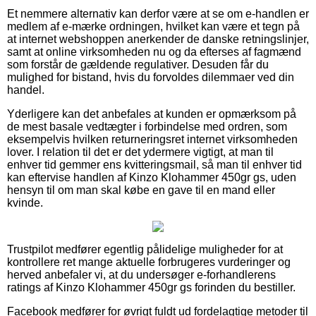
Et nemmere alternativ kan derfor være at se om e-handlen er
medlem af e-mærke ordningen, hvilket kan være et tegn på
at internet webshoppen anerkender de danske retningslinjer,
samt at online virksomheden nu og da efterses af fagmænd
som forstår de gældende regulativer. Desuden får du
mulighed for bistand, hvis du forvoldes dilemmaer ved din
handel.
Yderligere kan det anbefales at kunden er opmærksom på
de mest basale vedtægter i forbindelse med ordren, som
eksempelvis hvilken returneringsret internet virksomheden
lover. I relation til det er det ydermere vigtigt, at man til
enhver tid gemmer ens kvitteringsmail, så man til enhver tid
kan eftervise handlen af Kinzo Klohammer 450gr gs, uden
hensyn til om man skal købe en gave til en mand eller
kvinde.
Trustpilot medfører egentlig pålidelige muligheder for at
kontrollere ret mange aktuelle forbrugeres vurderinger og
herved anbefaler vi, at du undersøger e-forhandlerens
ratings af Kinzo Klohammer 450gr gs forinden du bestiller.
Facebook medfører for øvrigt fuldt ud fordelagtige metoder til