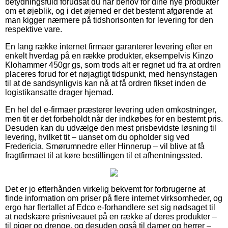
betydningsfuld forudsat du har behov for dine nye produkter
om et øjeblik, og i det øjemed er det bestemt afgørende at
man kigger nærmere på tidshorisonten for levering for den
respektive vare.
En lang række internet firmaer garanterer levering efter en
enkelt hverdag på en række produkter, eksempelvis Kinzo
Klohammer 450gr gs, som trods alt er regnet ud fra at ordren
placeres forud for et nøjagtigt tidspunkt, med hensynstagen
til at de sandsynligvis kan nå at få ordren fikset inden de
logistikansatte drager hjemad.
En hel del e-firmaer præsterer levering uden omkostninger,
men tit er det forbeholdt når der indkøbes for en bestemt pris.
Desuden kan du udvælge den mest prisbevidste løsning til
levering, hvilket tit – uanset om du opholder sig ved
Fredericia, Smørumnedre eller Hinnerup – vil blive at få
fragtfirmaet til at køre bestillingen til et afhentningssted.
Det er jo efterhånden virkelig bekvemt for forbrugerne at
finde information om priser på flere internet virksomheder, og
ergo har flertallet af Edco e-forhandlere set sig nødsaget til
at nedskære prisniveauet på en række af deres produkter –
til piger og drenge, og desuden også til damer og herrer –