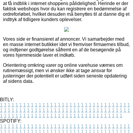
at få indblik i internet shoppens pålidelighed. Herinde er der
faktisk webshops hvor du kan registrere en bedømmelse af
ordreforløbet, hvilket desuden må benyttes til at danne dig et
indtryk af tidligere kunders oplevelser.
Vores side er finansieret af annoncer. Vi samarbejder med
en masse internet butikker idet vi fremviser firmaernes tilbud,
og indtjener godtgørelse såfremt en af de besøgende på
vores hjemmeside laver et indkøb.
Orientering omkring varer og online varehuse værnes om
rutinemæssigt, men vi ønsker ikke at tage ansvar for
justeringer der potentielt er udført siden seneste opdatering
af sidens data.
BITLY:
1
1
1
1
1
1
1
1
1
1
1
1
1
1
1
1
1
1
1
1
1
1
1
1
1
1
1
1
1
1
1
1
1
1
1
1
1
1
1
1
1
1
1
1
1
1
1
1
1
1
1
1
1
1
1
1
1
1
1
1
1
1
1
1
1
1
1
1
1
1
1
1
1
1
1
1
1
1
1
1
1
1
1
1
1
1
1
1
1
1
1
1
1
1
1
1
1
1
1
1
SPOTIFY:
1
1
1
1
1
1
1
1
1
1
1
1
1
1
1
1
1
1
1
1
1
1
1
1
1
1
1
1
1
1
1
1
1
1
1
1
1
1
1
1
1
1
1
1
1
1
1
1
1
1
1
1
1
1
1
1
1
1
1
1
1
1
1
1
1
1
1
1