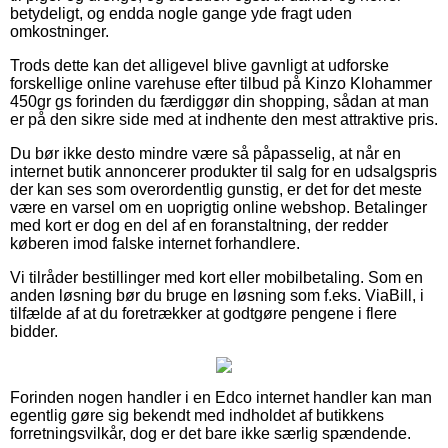
betydeligt, og endda nogle gange yde fragt uden
omkostninger.
Trods dette kan det alligevel blive gavnligt at udforske
forskellige online varehuse efter tilbud på Kinzo Klohammer
450gr gs forinden du færdiggør din shopping, sådan at man
er på den sikre side med at indhente den mest attraktive pris.
Du bør ikke desto mindre være så påpasselig, at når en
internet butik annoncerer produkter til salg for en udsalgspris
der kan ses som overordentlig gunstig, er det for det meste
være en varsel om en uoprigtig online webshop. Betalinger
med kort er dog en del af en foranstaltning, der redder
køberen imod falske internet forhandlere.
Vi tilråder bestillinger med kort eller mobilbetaling. Som en
anden løsning bør du bruge en løsning som f.eks. ViaBill, i
tilfælde af at du foretrækker at godtgøre pengene i flere
bidder.
Forinden nogen handler i en Edco internet handler kan man
egentlig gøre sig bekendt med indholdet af butikkens
forretningsvilkår, dog er det bare ikke særlig spændende.