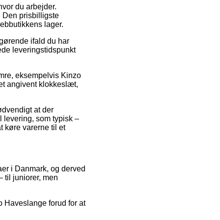
hvor du arbejder.
Den prisbilligste
webbutikkens lager.
gørende ifald du har
åede leveringstidspunkt
numre, eksempelvis Kinzo
et angivent klokkeslæt,
ødvendigt at der
 levering, som typisk –
 køre varerne til et
irmaer i Danmark, og derved
 til juniorer, men
zo Haveslange forud for at