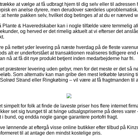
ække at vælge at få udbragt hjem til dig selv eller til adressen 
ypisk en anelse dyrere, men derudover særdeles uproblematisk. 
t at hente pakken selv, hvilket dog betinges af at du er nærved 
 Plante & Haveredskaber kan i nogle tilfælde være temmelig af
sekunder, og herved er det rimelig aktuelt at vi efterser det ansl
t.
ere på nettet yder levering på næste hverdag på de fleste vare
 alt er underforstået at transaktionen realiseres tidligere end 
an nå at få dit nye produkt betjent inden medarbejderne har fri.
tet præsterer levering uden gebyr, men for det meste er det så n
eløb. Som alternativ kan man gribe den mest letkøbte løsning til
lrød Strand eller Ringkøbing – vil være at få fragtmanden til at
et simpelt for folk at finde de laveste priser hos flere internet f
kker set sig tvunget til at tvinge udsalgspriserne på deres varer –
lt i bund, og endda nogle gange garantere portofri fragt.
ive lønnende at eftergå visse online butikker efter tilbud på Kin
formeret til at antage den mindst kostelige pris.