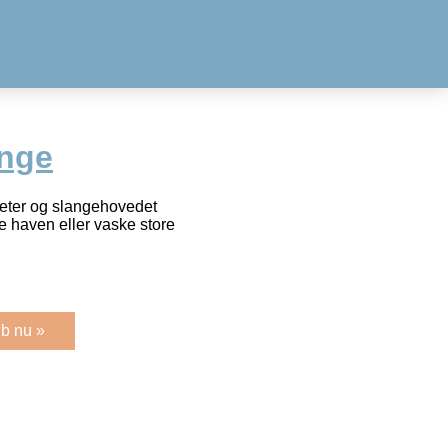
ange
eter og slangehovedet
de haven eller vaske store
b nu »