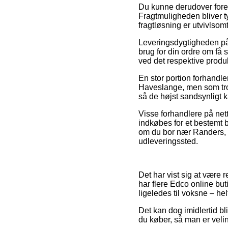
Du kunne derudover foretr
Fragtmuligheden bliver t
fragtløsning er utvivlsom
Leveringsdygtigheden på
brug for din ordre om få 
ved det respektive produk
En stor portion forhandl
Haveslange, men som trods
så de højst sandsynligt k
Visse forhandlere på net
indkøbes for et bestemt b
om du bor nær Randers, So
udleveringssted.
Det har vist sig at være r
har flere Edco online buti
ligeledes til voksne – he
Det kan dog imidlertid bl
du køber, så man er velin