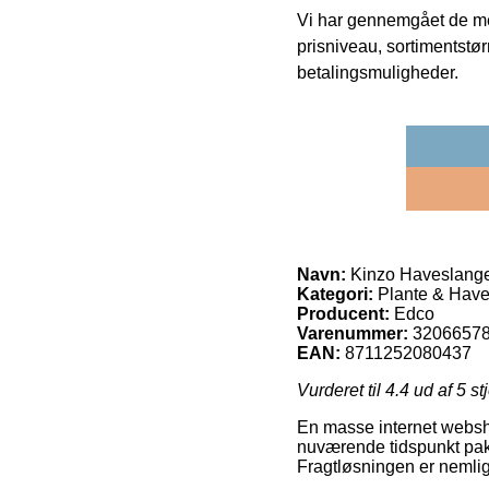
Vi har gennemgået de mes
prisniveau, sortimentstø
betalingsmuligheder.
Navn:
Kinzo Haveslang
Kategori:
Plante & Have
Producent:
Edco
Varenummer:
3206657
EAN:
8711252080437
Vurderet til
4.4
ud af 5 st
En masse internet websho
nuværende tidspunkt pakk
Fragtløsningen er nemlig 