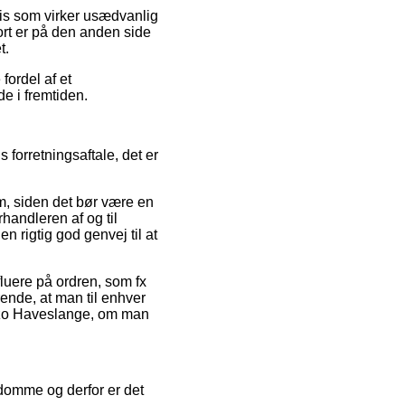
pris som virker usædvanlig
ort er på den anden side
t.
fordel af et
de i fremtiden.
forretningsaftale, det er
, siden det bør være en
handleren af og til
n rigtig god genvej til at
fluere på ordren, som fx
ende, at man til enhver
nzo Haveslange, om man
 domme og derfor er det