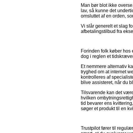
Man bør blot ikke overse,
lav, så kunne det undert
omsluttet af en orden, s
Vi slår generelt et slag f
afbetalingstilbud fra ekse
Forinden folk køber hos 
dog i reglen et tidskræve
Et nemmere alternativ k
tryghed om at internet we
kontrolleres af specialis
blive assisteret, når du 
Tilsvarende kan det være 
hvilken ombytningsrettig
tid bevarer ens kvitter
søger et produkt til en k
Trustpilot fører til regu