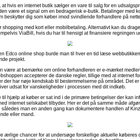
 at hvis en internet butik sælger en vare til salg for en udsalgs
iden være et signal om en bedragerisk e-butik. Betalinger med k
om beskytter dig som køber imod svindlende forhandlere på nette
or shopping med kort eller mobilbetaling. Alternativt kan du drage 
mpelvis ViaBill, hvis du har til hensigt at finansiere regningen u
en Edco online shop burde man til hver en tid læse webbutikkens 
nde projekt.
an være at bemærke om online forhandleren er e-mærket medlem
bshoppen accepterer de danske regler, tillige med at internet for
ter der har nøje kendskab til bestemmelserne på området. Det er e
bliver udsat for vanskeligheder i processen med dit indkøb.
til hjælp at køber er sat ind i de primære betingelser der kan in
hed internet selskabet tilbyder. Her er det på samme måde afgør
ing, således man en anden gang kan dokumentere handlen af Ki
vinde eller mand.
lære ærlige chancer for at undersøge forskellige aktuelle køberes