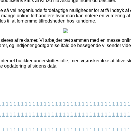
bbutikkens kritik af Kinzo Haveslange inden du bestiller.
e så vel nogenlunde fordelagtige muligheder for at få indtryk af
der mange online forhandlere hvor man kan notere en vurdering af 
til at fornemme tilfredsheden hos kunderne.
ieres af reklamer. Vi arbejder tæt sammen med en masse online
rer, og indtjener godtgørelse ifald de besøgende vi sender vider
nternet butikker understøttes ofte, men vi ønsker ikke at blive stil
ste opdatering af sidens data.
1
1
1
1
1
1
1
1
1
1
1
1
1
1
1
1
1
1
1
1
1
1
1
1
1
1
1
1
1
1
1
1
1
1
1
1
1
1
1
1
1
1
1
1
1
1
1
1
1
1
1
1
1
1
1
1
1
1
1
1
1
1
1
1
1
1
1
1
1
1
1
1
1
1
1
1
1
1
1
1
1
1
1
1
1
1
1
1
1
1
1
1
1
1
1
1
1
1
1
1
1
1
1
1
1