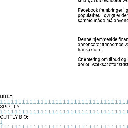
smart, at du evaluerer we
Facebook frembringer lig
popularitet. I øvrigt er 
samme måde må anvendes 
Denne hjemmeside finans
annoncerer firmaernes va
transaktion.
Orientering om tilbud og i
der er iværksat efter sid
BITLY:
1
1
1
1
1
1
1
1
1
1
1
1
1
1
1
1
1
1
1
1
1
1
1
1
1
1
1
1
1
1
1
1
1
1
SPOTIFY:
1
1
1
1
1
1
1
1
1
1
1
1
1
1
1
1
1
1
1
1
1
1
1
1
1
1
1
1
1
1
1
1
1
1
CUTTLY BIO:
1
1
1
1
1
1
1
1
1
1
1
1
1
1
1
1
1
1
1
1
1
1
1
1
1
1
1
1
1
1
1
1
1
1
1