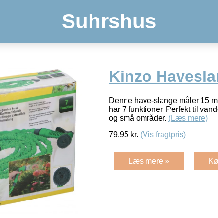
Suhrshus
Kinzo Havesl
Denne have-slange måler 15 m
har 7 funktioner. Perfekt til van
og små områder.
(Læs mere)
79.95
kr.
(Vis fragtpris)
Læs mere »
Kø