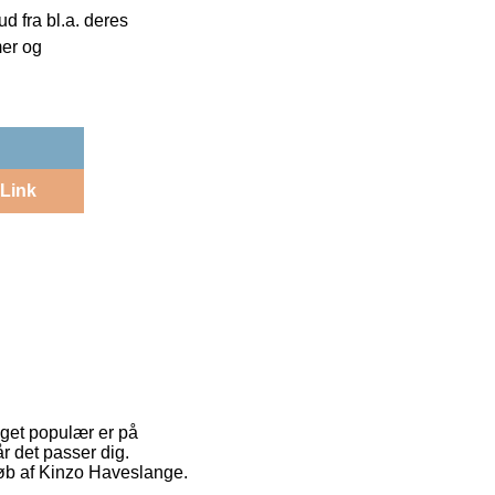
 fra bl.a. deres
mer og
Link
eget populær er på
r det passer dig.
 køb af Kinzo Haveslange.