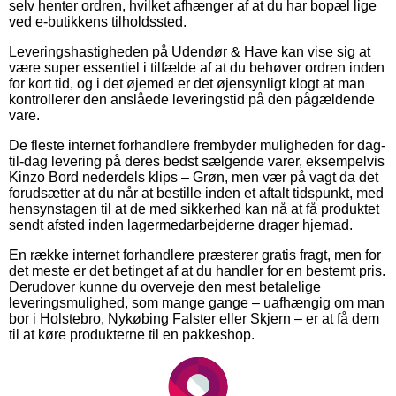
selv henter ordren, hvilket afhænger af at du har bopæl lige
ved e-butikkens tilholdssted.
Leveringshastigheden på Udendør & Have kan vise sig at
være super essentiel i tilfælde af at du behøver ordren inden
for kort tid, og i det øjemed er det øjensynligt klogt at man
kontrollerer den anslåede leveringstid på den pågældende
vare.
De fleste internet forhandlere frembyder muligheden for dag-
til-dag levering på deres bedst sælgende varer, eksempelvis
Kinzo Bord nederdels klips – Grøn, men vær på vagt da det
forudsætter at du når at bestille inden et aftalt tidspunkt, med
hensynstagen til at de med sikkerhed kan nå at få produktet
sendt afsted inden lagermedarbejderne drager hjemad.
En række internet forhandlere præsterer gratis fragt, men for
det meste er det betinget af at du handler for en bestemt pris.
Derudover kunne du overveje den mest betalelige
leveringsmulighed, som mange gange – uafhængig om man
bor i Holstebro, Nykøbing Falster eller Skjern – er at få dem
til at køre produkterne til en pakkeshop.