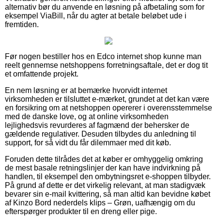
alternativ bør du anvende en løsning på afbetaling som for
eksempel ViaBill, når du agter at betale beløbet ude i
fremtiden.
Før nogen bestiller hos en Edco internet shop kunne man
reelt gennemse netshoppens forretningsaftale, det er dog tit
et omfattende projekt.
En nem løsning er at bemærke hvorvidt internet
virksomheden er tilsluttet e-mærket, grundet at det kan være
en forsikring om at netshoppen opererer i overensstemmelse
med de danske love, og at online virksomheden
lejlighedsvis revurderes af fagmænd der behersker de
gældende regulativer. Desuden tilbydes du anledning til
support, for så vidt du får dilemmaer med dit køb.
Foruden dette tilrådes det at køber er omhyggelig omkring
de mest basale retningslinjer der kan have indvirkning på
handlen, til eksempel den ombytningsret e-shoppen tilbyder.
På grund af dette er det virkelig relevant, at man stadigvæk
bevarer sin e-mail kvittering, så man altid kan bevidne købet
af Kinzo Bord nederdels klips – Grøn, uafhængig om du
efterspørger produkter til en dreng eller pige.