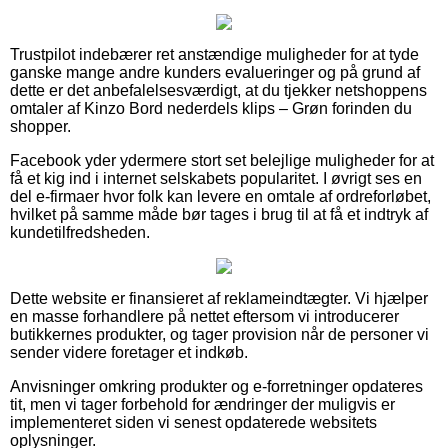
Trustpilot indebærer ret anstændige muligheder for at tyde
ganske mange andre kunders evalueringer og på grund af
dette er det anbefalelsesværdigt, at du tjekker netshoppens
omtaler af Kinzo Bord nederdels klips – Grøn forinden du
shopper.
Facebook yder ydermere stort set belejlige muligheder for at
få et kig ind i internet selskabets popularitet. I øvrigt ses en
del e-firmaer hvor folk kan levere en omtale af ordreforløbet,
hvilket på samme måde bør tages i brug til at få et indtryk af
kundetilfredsheden.
Dette website er finansieret af reklameindtægter. Vi hjælper
en masse forhandlere på nettet eftersom vi introducerer
butikkernes produkter, og tager provision når de personer vi
sender videre foretager et indkøb.
Anvisninger omkring produkter og e-forretninger opdateres
tit, men vi tager forbehold for ændringer der muligvis er
implementeret siden vi senest opdaterede websitets
oplysninger.