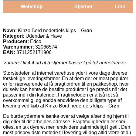
Webshop
Stjerner
Link
Navn:
Kinzo Bord nederdels klips – Grøn
Kategori:
Udendør & Have
Producent:
Edco
Varenummer:
32066574
EAN:
8711252171906
Vurderet til
4.4
ud af 5 stjerner baseret på
32
anmeldelser
Størstedelen af internet varehuse yder i vore dage diverse
forskellige leveringsformer. En af dem der er mest populær
er for nærværende at få bragt ordren til en pakkeshop, hvor
du selv kan hente de bestilte produkter lige præcis når det
passer ind i din kalender. Fragtmetoden er altså ret så
overkommelig, og endda endvidere den billigste type af
levering ved køb af Kinzo Bord nederdels klips – Grøn.
Du burde ydermere tænke over at vælge afsending hjem til
dig eller til dit arbejdes adresse. Fragtmuligheden er som
oftest en tak dyrere, men endvidere ualmindeligt ligetil. Den
mest prisbevidste metode til levering vil dog altid være at du