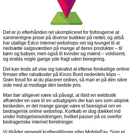
Det er jo efterhånden ret ukompliceret for forbrugerne at
sammenligne priser på diverse butikker på nettet, og altså
har utallige Edco internet webshops set sig tvunget til at
nedsætte salgsværdien på mange af deres produkter – til
børn og babyer, men også til kvinder og mænd – voldsomt,
og endda nogle gange yde fragt uden beregning.
Det kan trods alt vise sig lukrativt at efterse forskellige online
firmaer efter rabatkoder på Kinzo Bord nederdels klips –
Grøn forud for at du placerer ordren, så man er på den sikre
side med at modtage den bedste pris.
Man bør alligevel være så påvagt, at ifald en webbutik
afhænder en vare til en udsalgspris der kan ses som utopisk
beskeden, er det mange gange være et faresignal om en
bedragerisk online webshop. Kortkøb er dog dækket ind
under Indsigelsesordningen, hvilket passer på os overfor
bedrageriske internet forretninger.
Vi tilråder generelt kortbestillinger eller MobilePay. Som et