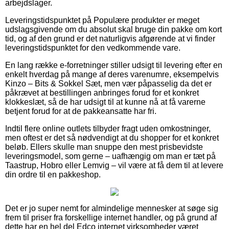
arbejdslager.
Leveringstidspunktet på Populære produkter er meget
udslagsgivende om du absolut skal bruge din pakke om kort
tid, og af den grund er det naturligvis afgørende at vi finder
leveringstidspunktet for den vedkommende vare.
En lang række e-forretninger stiller udsigt til levering efter en
enkelt hverdag på mange af deres varenumre, eksempelvis
Kinzo – Bits & Sokkel Sæt, men vær påpasselig da det er
påkrævet at bestillingen anbringes forud for et konkret
klokkeslæt, så de har udsigt til at kunne nå at få varerne
betjent forud for at de pakkeansatte har fri.
Indtil flere online outlets tilbyder fragt uden omkostninger,
men oftest er det så nødvendigt at du shopper for et konkret
beløb. Ellers skulle man snuppe den mest prisbevidste
leveringsmodel, som gerne – uafhængig om man er tæt på
Taastrup, Hobro eller Lemvig – vil være at få dem til at levere
din ordre til en pakkeshop.
Det er jo super nemt for almindelige mennesker at søge sig
frem til priser fra forskellige internet handler, og på grund af
dette har en hel del Edco internet virksomheder været