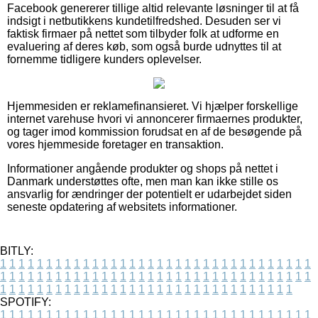
Facebook genererer tillige altid relevante løsninger til at få
indsigt i netbutikkens kundetilfredshed. Desuden ser vi
faktisk firmaer på nettet som tilbyder folk at udforme en
evaluering af deres køb, som også burde udnyttes til at
fornemme tidligere kunders oplevelser.
Hjemmesiden er reklamefinansieret. Vi hjælper forskellige
internet varehuse hvori vi annoncerer firmaernes produkter,
og tager imod kommission forudsat en af de besøgende på
vores hjemmeside foretager en transaktion.
Informationer angående produkter og shops på nettet i
Danmark understøttes ofte, men man kan ikke stille os
ansvarlig for ændringer der potentielt er udarbejdet siden
seneste opdatering af websitets informationer.
BITLY:
1
1
1
1
1
1
1
1
1
1
1
1
1
1
1
1
1
1
1
1
1
1
1
1
1
1
1
1
1
1
1
1
1
1
1
1
1
1
1
1
1
1
1
1
1
1
1
1
1
1
1
1
1
1
1
1
1
1
1
1
1
1
1
1
1
1
1
1
1
1
1
1
1
1
1
1
1
1
1
1
1
1
1
1
1
1
1
1
1
1
1
1
1
1
1
1
1
1
1
1
SPOTIFY:
1
1
1
1
1
1
1
1
1
1
1
1
1
1
1
1
1
1
1
1
1
1
1
1
1
1
1
1
1
1
1
1
1
1