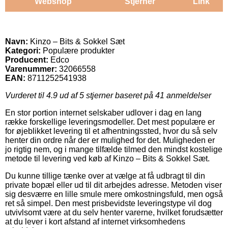
Webshop
Stjerner
Link
Navn:
Kinzo – Bits & Sokkel Sæt
Kategori:
Populære produkter
Producent:
Edco
Varenummer:
32066558
EAN:
8711252541938
Vurderet til
4.9
ud af 5 stjerner baseret på
41
anmeldelser
En stor portion internet selskaber udlover i dag en lang
række forskellige leveringsmodeller. Det mest populære er
for øjeblikket levering til et afhentningssted, hvor du så selv
henter din ordre når der er mulighed for det. Muligheden er
jo rigtig nem, og i mange tilfælde tilmed den mindst kostelige
metode til levering ved køb af Kinzo – Bits & Sokkel Sæt.
Du kunne tillige tænke over at vælge at få udbragt til din
private bopæl eller ud til dit arbejdes adresse. Metoden viser
sig desværre en lille smule mere omkostningsfuld, men også
ret så simpel. Den mest prisbevidste leveringstype vil dog
utvivlsomt være at du selv henter varerne, hvilket forudsætter
at du lever i kort afstand af internet virksomhedens