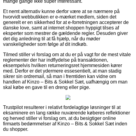
mange gange ikke super interessant.
Et nemt alternativ kunne derfor være at se nærmere på
hvorvidt webbutikken er e-mærket medlem, siden det
generelt er en sikkerhed for at e-forretningen accepterer de
danske love, samt at internet shoppen hyppigt tilses af
eksperter som mestrer de gældende regler. Desuden giver
det dig anledning til at få hjælp, når du møder
vanskeligheder som følge af dit indkøb.
Tilmed stiller vi forslag om at du er på vagt for de mest vitale
reglementer der har indflydelse på transaktionen,
eksempelvis hvilken returneringsret hjemmesiden kører
med. Derfor er det ydermere essesentielt, at man stadig
sikrer sin ordremail, så man i fremtiden kan vidne om
handlen af Kinzo – Bits & Sokkel Sæt, uafhængig om man
skal købe en gave til en dreng eller pige.
Trustpilot resulterer i relativt fordelagtige løsninger til at
eksaminere en lang række nuværende køberes reflektioner
og herved stiller vi forslag om, at du besigtiger online
firmaets bedømmelser af Kinzo – Bits & Sokkel Sæt inden
du shopper.