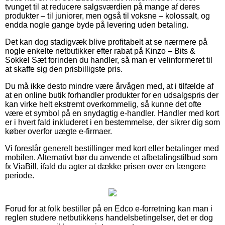
tvunget til at reducere salgsværdien på mange af deres
produkter – til juniorer, men også til voksne – kolossalt, og
endda nogle gange byde på levering uden betaling.
Det kan dog stadigvæk blive profitabelt at se nærmere på
nogle enkelte netbutikker efter rabat på Kinzo – Bits &
Sokkel Sæt forinden du handler, så man er velinformeret til
at skaffe sig den prisbilligste pris.
Du må ikke desto mindre være årvågen med, at i tilfælde af
at en online butik forhandler produkter for en udsalgspris der
kan virke helt ekstremt overkommelig, så kunne det ofte
være et symbol på en snydagtig e-handler. Handler med kort
er i hvert fald inkluderet i en bestemmelse, der sikrer dig som
køber overfor uægte e-firmaer.
Vi foreslår generelt bestillinger med kort eller betalinger med
mobilen. Alternativt bør du anvende et afbetalingstilbud som
fx ViaBill, ifald du agter at dække prisen over en længere
periode.
Forud for at folk bestiller på en Edco e-forretning kan man i
reglen studere netbutikkens handelsbetingelser, det er dog