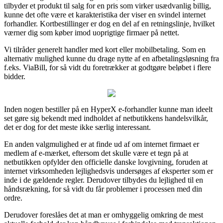
tilbyder et produkt til salg for en pris som virker usædvanlig billig,
kunne det ofte være et karakteristika der viser en svindel internet
forhandler. Kortbestillinger er dog en del af en retningslinje, hvilket
værner dig som køber imod uoprigtige firmaer på nettet.
Vi tilråder generelt handler med kort eller mobilbetaling. Som en
alternativ mulighed kunne du drage nytte af en afbetalingsløsning fra
f.eks. ViaBill, for så vidt du foretrækker at godtgøre beløbet i flere
bidder.
Inden nogen bestiller på en HyperX e-forhandler kunne man ideelt
set gøre sig bekendt med indholdet af netbutikkens handelsvilkår,
det er dog for det meste ikke særlig interessant.
En anden valgmulighed er at finde ud af om internet firmaet er
medlem af e-mærket, eftersom det skulle være et tegn på at
netbutikken opfylder den officielle danske lovgivning, foruden at
internet virksomheden lejlighedsvis undersøges af eksperter som er
inde i de gældende regler. Derudover tilbydes du lejlighed til en
håndsrækning, for så vidt du får problemer i processen med din
ordre.
Derudover foreslåes det at man er omhyggelig omkring de mest