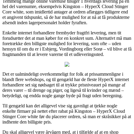
Temmelig mange online varehuse tilsiger 1 hverdags levering på en
hel del varenumre, eksempelvis Kingston – HyperX Cloud Stinger
Core white, som imidlertid antager at ordren aflægges tidligere end
et angivent tidspunkt, så de har mulighed for at nå at få produkterne
afsendt inden lagerpersonalet holder fyraften.
Enkelte internet forhandlere frembyder fragtfri levering, men tit
forudsætter det at man køber for en konkret sum. Alternativt må man
foretrække den billigste mulighed for levering, som ofte – uden
hensyn til om du er i Esbjerg, Vordingborg eller Sorø – vil blive at få
fragtmanden til at levere varerne til et udleveringssted.
Det er ualmindeligt overkommeligt for folk at prissammenligne i
blandt flere webshops, og til gengæld har de fleste HyperX internet
forhandlere set sig nødsaget til at trykke prisniveauet på mange af
deres varer – til drenge og piger, og ligeså til kvinder og mænd –
betydeligt, og endda nogle gange byde på fragt uden beregning.
Til gengæld kan det alligevel vise sig gavnligt at tjekke nogle
enkelte firmaer på nettet efter rabat på Kingston – HyperX Cloud
Stinger Core white før du placerer ordren, så man er skråsikker på at
indhente den billigste pris.
Du skal alligevel være årvågen med, at i tilfælde af at en shop