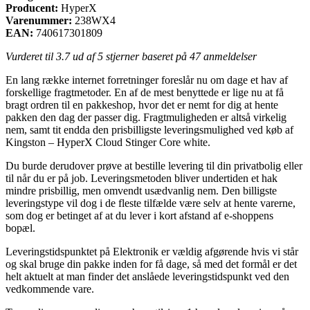
Producent:
HyperX
Varenummer:
238WX4
EAN:
740617301809
Vurderet til
3.7
ud af 5 stjerner baseret på
47
anmeldelser
En lang række internet forretninger foreslår nu om dage et hav af
forskellige fragtmetoder. En af de mest benyttede er lige nu at få
bragt ordren til en pakkeshop, hvor det er nemt for dig at hente
pakken den dag der passer dig. Fragtmuligheden er altså virkelig
nem, samt tit endda den prisbilligste leveringsmulighed ved køb af
Kingston – HyperX Cloud Stinger Core white.
Du burde derudover prøve at bestille levering til din privatbolig eller
til når du er på job. Leveringsmetoden bliver undertiden et hak
mindre prisbillig, men omvendt usædvanlig nem. Den billigste
leveringstype vil dog i de fleste tilfælde være selv at hente varerne,
som dog er betinget af at du lever i kort afstand af e-shoppens
bopæl.
Leveringstidspunktet på Elektronik er vældig afgørende hvis vi står
og skal bruge din pakke inden for få dage, så med det formål er det
helt aktuelt at man finder det anslåede leveringstidspunkt ved den
vedkommende vare.