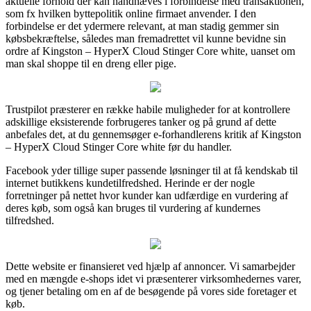
aktuelle forhold der kan håndhæves i forbindelse med transaktionen,
som fx hvilken byttepolitik online firmaet anvender. I den
forbindelse er det ydermere relevant, at man stadig gemmer sin
købsbekræftelse, således man fremadrettet vil kunne bevidne sin
ordre af Kingston – HyperX Cloud Stinger Core white, uanset om
man skal shoppe til en dreng eller pige.
Trustpilot præsterer en række habile muligheder for at kontrollere
adskillige eksisterende forbrugeres tanker og på grund af dette
anbefales det, at du gennemsøger e-forhandlerens kritik af Kingston
– HyperX Cloud Stinger Core white før du handler.
Facebook yder tillige super passende løsninger til at få kendskab til
internet butikkens kundetilfredshed. Herinde er der nogle
forretninger på nettet hvor kunder kan udfærdige en vurdering af
deres køb, som også kan bruges til vurdering af kundernes
tilfredshed.
Dette website er finansieret ved hjælp af annoncer. Vi samarbejder
med en mængde e-shops idet vi præsenterer virksomhedernes varer,
og tjener betaling om en af de besøgende på vores side foretager et
køb.