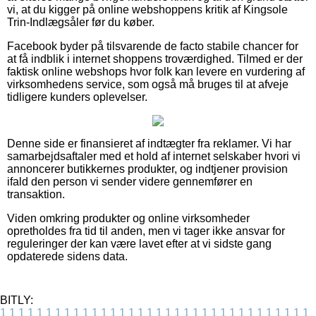
vi, at du kigger på online webshoppens kritik af Kingsole
Trin-Indlægsåler før du køber.
Facebook byder på tilsvarende de facto stabile chancer for
at få indblik i internet shoppens troværdighed. Tilmed er der
faktisk online webshops hvor folk kan levere en vurdering af
virksomhedens service, som også må bruges til at afveje
tidligere kunders oplevelser.
Denne side er finansieret af indtægter fra reklamer. Vi har
samarbejdsaftaler med et hold af internet selskaber hvori vi
annoncerer butikkernes produkter, og indtjener provision
ifald den person vi sender videre gennemfører en
transaktion.
Viden omkring produkter og online virksomheder
opretholdes fra tid til anden, men vi tager ikke ansvar for
reguleringer der kan være lavet efter at vi sidste gang
opdaterede sidens data.
BITLY:
1
1
1
1
1
1
1
1
1
1
1
1
1
1
1
1
1
1
1
1
1
1
1
1
1
1
1
1
1
1
1
1
1
1