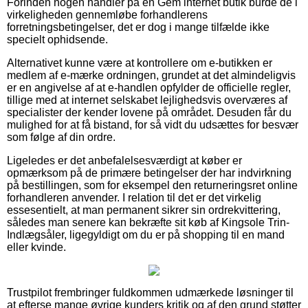
Forinden nogen handler på en Gem internet butik burde de i
virkeligheden gennemløbe forhandlerens
forretningsbetingelser, det er dog i mange tilfælde ikke
specielt ophidsende.
Alternativet kunne være at kontrollere om e-butikken er
medlem af e-mærke ordningen, grundet at det almindeligvis
er en angivelse af at e-handlen opfylder de officielle regler,
tillige med at internet selskabet lejlighedsvis overværes af
specialister der kender lovene på området. Desuden får du
mulighed for at få bistand, for så vidt du udsættes for besvær
som følge af din ordre.
Ligeledes er det anbefalelsesværdigt at køber er
opmærksom på de primære betingelser der har indvirkning
på bestillingen, som for eksempel den returneringsret online
forhandleren anvender. I relation til det er det virkelig
essesentielt, at man permanent sikrer sin ordrekvittering,
således man senere kan bekræfte sit køb af Kingsole Trin-
Indlægsåler, ligegyldigt om du er på shopping til en mand
eller kvinde.
Trustpilot frembringer fuldkommen udmærkede løsninger til
at efterse mange øvrige kunders kritik og af den grund støtter