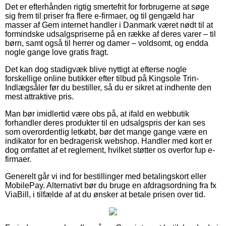
Det er efterhånden rigtig smertefrit for forbrugerne at søge
sig frem til priser fra flere e-firmaer, og til gengæld har
masser af Gem internet handler i Danmark været nødt til at
formindske udsalgspriserne på en række af deres varer – til
børn, samt også til herrer og damer – voldsomt, og endda
nogle gange love gratis fragt.
Det kan dog stadigvæk blive nyttigt at efterse nogle
forskellige online butikker efter tilbud på Kingsole Trin-
Indlægsåler før du bestiller, så du er sikret at indhente den
mest attraktive pris.
Man bør imidlertid være obs på, at ifald en webbutik
forhandler deres produkter til en udsalgspris der kan ses
som overordentlig letkøbt, bør det mange gange være en
indikator for en bedragerisk webshop. Handler med kort er
dog omfattet af et reglement, hvilket støtter os overfor fup e-
firmaer.
Generelt går vi ind for bestillinger med betalingskort eller
MobilePay. Alternativt bør du bruge en afdragsordning fra fx
ViaBill, i tilfælde af at du ønsker at betale prisen over tid.