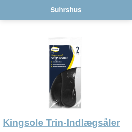
Suhrshus
Kingsole Trin-Indlægsåler