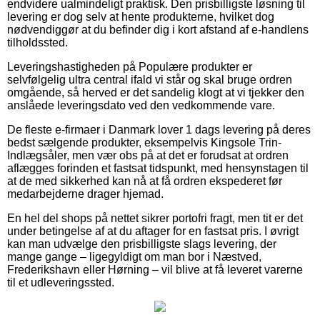
endvidere ualmindeligt praktisk. Den prisbilligste løsning til
levering er dog selv at hente produkterne, hvilket dog
nødvendiggør at du befinder dig i kort afstand af e-handlens
tilholdssted.
Leveringshastigheden på Populære produkter er
selvfølgelig ultra central ifald vi står og skal bruge ordren
omgående, så herved er det sandelig klogt at vi tjekker den
anslåede leveringsdato ved den vedkommende vare.
De fleste e-firmaer i Danmark lover 1 dags levering på deres
bedst sælgende produkter, eksempelvis Kingsole Trin-
Indlægsåler, men vær obs på at det er forudsat at ordren
aflægges forinden et fastsat tidspunkt, med hensynstagen til
at de med sikkerhed kan nå at få ordren ekspederet før
medarbejderne drager hjemad.
En hel del shops på nettet sikrer portofri fragt, men tit er det
under betingelse af at du aftager for en fastsat pris. I øvrigt
kan man udvælge den prisbilligste slags levering, der
mange gange – ligegyldigt om man bor i Næstved,
Frederikshavn eller Hørning – vil blive at få leveret varerne
til et udleveringssted.