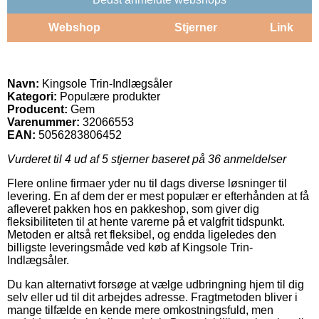
Webshop
Stjerner
Link
Navn:
Kingsole Trin-Indlægsåler
Kategori:
Populære produkter
Producent:
Gem
Varenummer:
32066553
EAN:
5056283806452
Vurderet til
4
ud af 5 stjerner baseret på
36
anmeldelser
Flere online firmaer yder nu til dags diverse løsninger til
levering. En af dem der er mest populær er efterhånden at få
afleveret pakken hos en pakkeshop, som giver dig
fleksibiliteten til at hente varerne på et valgfrit tidspunkt.
Metoden er altså ret fleksibel, og endda ligeledes den
billigste leveringsmåde ved køb af Kingsole Trin-
Indlægsåler.
Du kan alternativt forsøge at vælge udbringning hjem til dig
selv eller ud til dit arbejdes adresse. Fragtmetoden bliver i
mange tilfælde en kende mere omkostningsfuld, men