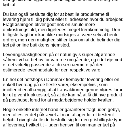
køb af .
Du kan også beslutte dig for at bestille produkterne til
levering hjem til dig privat eller til adressen hvor du arbejder.
Fragtløsningen bliver godt nok en smule mere
omkostningsfuld, men ligeledes meget fremkommelig. Den
billigste fragtform kan ikke modsiges at være selv at hente
ordren, men den mulighed stiller krav om at du befinder dig
tæt på online butikkens hjemsted.
Leveringshastigheden på er naturligvis super afgørende
såfremt vi har behov for varerne omgående, og i det øjemed
er det virkelig passende at du ser nærmere på den
estimerede leveringsdato for den respektive vare.
En hel del netshops i Danmark frembyder levering efter en
enkelt hverdag på de fleste varer, eksempelvis , som
imidlertid er afhængig af at transaktionen gennemføres forud
for et givent klokkeslæt, så at de kan nå at få dit nye produkt
på posthuset forud for at medarbejderne holder fyraften.
Nogle enkelte internet handler garanterer fragt uden gebyr,
men oftest er det påkrævet at man aftager for et bestemt
beløb. I øvrigt skulle du beslutte sig for den prisbilligste type
af levering, hvilket tit – uden hensyn til om man er tæt på