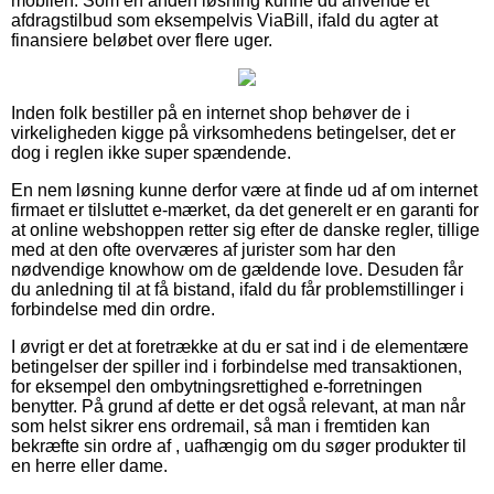
mobilen. Som en anden løsning kunne du anvende et
afdragstilbud som eksempelvis ViaBill, ifald du agter at
finansiere beløbet over flere uger.
Inden folk bestiller på en internet shop behøver de i
virkeligheden kigge på virksomhedens betingelser, det er
dog i reglen ikke super spændende.
En nem løsning kunne derfor være at finde ud af om internet
firmaet er tilsluttet e-mærket, da det generelt er en garanti for
at online webshoppen retter sig efter de danske regler, tillige
med at den ofte overværes af jurister som har den
nødvendige knowhow om de gældende love. Desuden får
du anledning til at få bistand, ifald du får problemstillinger i
forbindelse med din ordre.
I øvrigt er det at foretrække at du er sat ind i de elementære
betingelser der spiller ind i forbindelse med transaktionen,
for eksempel den ombytningsrettighed e-forretningen
benytter. På grund af dette er det også relevant, at man når
som helst sikrer ens ordremail, så man i fremtiden kan
bekræfte sin ordre af , uafhængig om du søger produkter til
en herre eller dame.