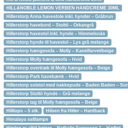
HILL&NOBLE LEMON VERBEN HANDCREME 30ML
Hillerstorp Anna havestole inkl. hynder – Gråbrun
Hillerstorp havebord – Stoltö – Orkangrå
Hillerstorp havestol inkl. hynde – Himmelsnäs
Hillerstorp hynde til havestol – Lys grå melange
Hillerstorp hængesofa – Molly – Kanelfarvet/beige
Hillerstorp Molly hængesofa – Hvid
Hillerstorp overtræk til Molly hængesofa – Beige
Hillerstorp Park havebænk – Hvid
Hillerstorp solstol med nakkepude – Baden Baden – Sor
Hillerstorp Stoltö hynde – Grå melange
Hillerstorp tag til Molly hængesofa – Beige
Hilltops – 5 stk.
Hilsen fra Hitler – Hardback
Himalaya saltlampe
Himlen er altid højere – Nathalie Svensson 1 – Hæftet