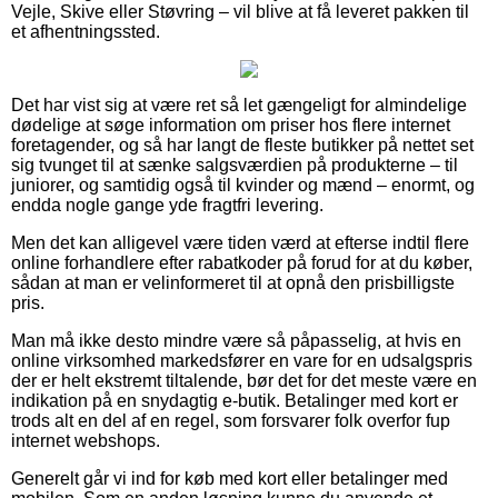
Vejle, Skive eller Støvring – vil blive at få leveret pakken til
et afhentningssted.
Det har vist sig at være ret så let gængeligt for almindelige
dødelige at søge information om priser hos flere internet
foretagender, og så har langt de fleste butikker på nettet set
sig tvunget til at sænke salgsværdien på produkterne – til
juniorer, og samtidig også til kvinder og mænd – enormt, og
endda nogle gange yde fragtfri levering.
Men det kan alligevel være tiden værd at efterse indtil flere
online forhandlere efter rabatkoder på forud for at du køber,
sådan at man er velinformeret til at opnå den prisbilligste
pris.
Man må ikke desto mindre være så påpasselig, at hvis en
online virksomhed markedsfører en vare for en udsalgspris
der er helt ekstremt tiltalende, bør det for det meste være en
indikation på en snydagtig e-butik. Betalinger med kort er
trods alt en del af en regel, som forsvarer folk overfor fup
internet webshops.
Generelt går vi ind for køb med kort eller betalinger med