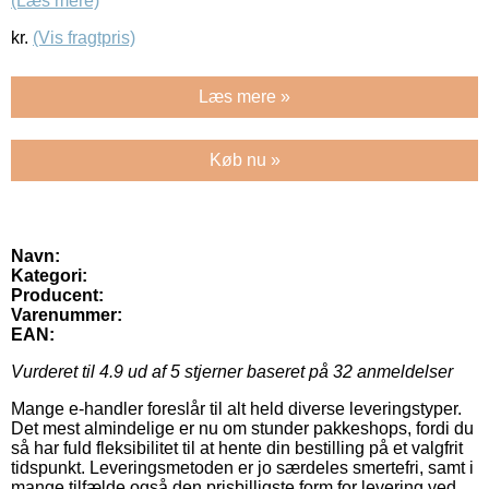
(Læs mere)
kr.
(Vis fragtpris)
Læs mere »
Køb nu »
Navn:
Kategori:
Producent:
Varenummer:
EAN:
Vurderet til
4.9
ud af 5 stjerner baseret på
32
anmeldelser
Mange e-handler foreslår til alt held diverse leveringstyper.
Det mest almindelige er nu om stunder pakkeshops, fordi du
så har fuld fleksibilitet til at hente din bestilling på et valgfrit
tidspunkt. Leveringsmetoden er jo særdeles smertefri, samt i
mange tilfælde også den prisbilligste form for levering ved