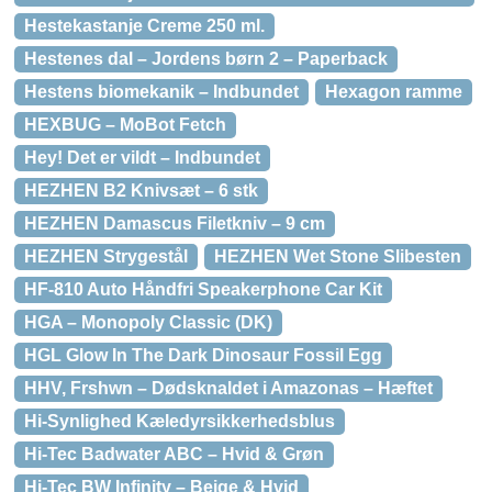
Hestekastanje Creme 250 ml.
Hestenes dal – Jordens børn 2 – Paperback
Hestens biomekanik – Indbundet
Hexagon ramme
HEXBUG – MoBot Fetch
Hey! Det er vildt – Indbundet
HEZHEN B2 Knivsæt – 6 stk
HEZHEN Damascus Filetkniv – 9 cm
HEZHEN Strygestål
HEZHEN Wet Stone Slibesten
HF-810 Auto Håndfri Speakerphone Car Kit
HGA – Monopoly Classic (DK)
HGL Glow In The Dark Dinosaur Fossil Egg
HHV, Frshwn – Dødsknaldet i Amazonas – Hæftet
Hi-Synlighed Kæledyrsikkerhedsblus
Hi-Tec Badwater ABC – Hvid & Grøn
Hi-Tec BW Infinity – Beige & Hvid