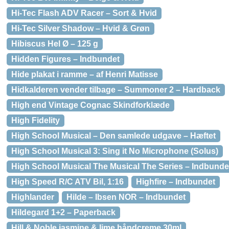
Hi-Tec Flash ADV Racer – Sort & Hvid
Hi-Tec Silver Shadow – Hvid & Grøn
Hibiscus Hel Ø – 125 g
Hidden Figures – Indbundet
Hide plakat i ramme – af Henri Matisse
Hidkalderen vender tilbage – Summoner 2 – Hardback
High end Vintage Cognac Skindforklæde
High Fidelity
High School Musical – Den samlede udgave – Hæftet
High School Musical 3: Sing it No Microphone (Solus)
High School Musical The Musical The Series – Indbunde
High Speed R/C ATV Bil, 1:16
Highfire – Indbundet
Highlander
Hilde – Ibsen NOR – Indbundet
Hildegard 1+2 – Paperback
Hill & Noble jasmine & lime håndcreme 30ml