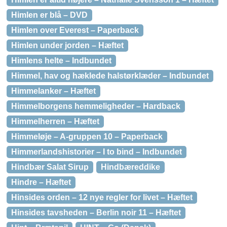
Himlen er blå – DVD
Himlen over Everest – Paperback
Himlen under jorden – Hæftet
Himlens helte – Indbundet
Himmel, hav og hæklede halstørklæder – Indbundet
Himmelanker – Hæftet
Himmelborgens hemmeligheder – Hardback
Himmelherren – Hæftet
Himmeløje – A-gruppen 10 – Paperback
Himmerlandshistorier – I to bind – Indbundet
Hindbær Salat Sirup
Hindbæreddike
Hindre – Hæftet
Hinsides orden – 12 nye regler for livet – Hæftet
Hinsides tavsheden – Berlin noir 11 – Hæftet