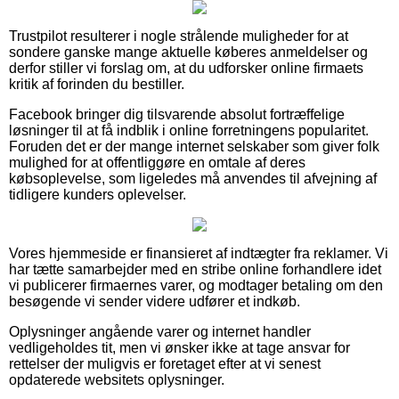
Trustpilot resulterer i nogle strålende muligheder for at
sondere ganske mange aktuelle køberes anmeldelser og
derfor stiller vi forslag om, at du udforsker online firmaets
kritik af forinden du bestiller.
Facebook bringer dig tilsvarende absolut fortræffelige
løsninger til at få indblik i online forretningens popularitet.
Foruden det er der mange internet selskaber som giver folk
mulighed for at offentliggøre en omtale af deres
købsoplevelse, som ligeledes må anvendes til afvejning af
tidligere kunders oplevelser.
Vores hjemmeside er finansieret af indtægter fra reklamer. Vi
har tætte samarbejder med en stribe online forhandlere idet
vi publicerer firmaernes varer, og modtager betaling om den
besøgende vi sender videre udfører et indkøb.
Oplysninger angående varer og internet handler
vedligeholdes tit, men vi ønsker ikke at tage ansvar for
rettelser der muligvis er foretaget efter at vi senest
opdaterede websitets oplysninger.