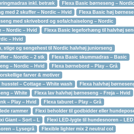
pringmadras inkl. betræk
Flexa Basic børneseng – Nordic
g med 2 skuffer – Nordic – Hvid
Flexa Basic høj børnese
eseng med skrivebord og sofa/chaiselong – Nordic
 – Nordic – Hvid
Flexa Basic legeforhæng til halvhøj sen
rdic – Hvid
 stige og sengehest til Nordic halvhøj juniorseng
fer – Nordic – 2 stk
Flexa Basic skummadras – Basic
eng – Nordic – Hvid
Flexa børnebord – Play – Grå
rskellige farver & motiver
husstel – Cottage – White wash
Flexa halvhøj børneseng
seng – White
Flexa lav halvhøj børneseng – Freja – Hvid
k – Play – Hvid
Flexa taburet – Play – Grå
illede rammer
Flexi beholder til godbidder eller hundepos
i Giant – Sort – L
Flexi LED-lygte til hundesnoren – LE
snoren – Lysegrå
Flexible lighter mix 2 neutral col