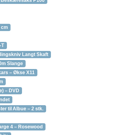
m Beskæresaks P100
0 cm
-T
dingskniv Langt Skaft
30m Slange
kars – Økse X11
cm
ne) – DVD
undet
r til Albue – 2 stk.
harge 4 – Rosewood