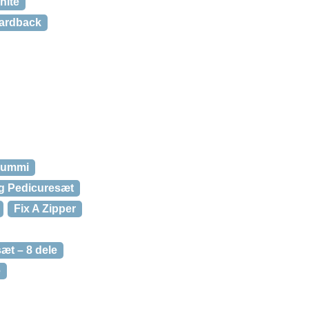
hite
Hardback
rgummi
og Pedicuresæt
Fix A Zipper
æt – 8 dele
e