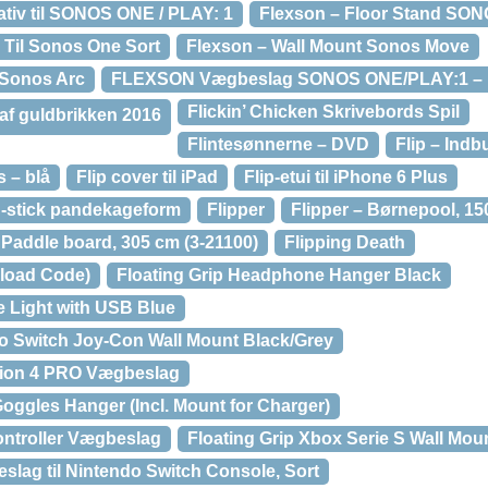
tiv til SONOS ONE / PLAY: 1
Flexson – Floor Stand SO
Til Sonos One Sort
Flexson – Wall Mount Sonos Move
 Sonos Arc
FLEXSON Vægbeslag SONOS ONE/PLAY:1 – 
Flickin’ Chicken Skrivebords Spil
 af guldbrikken 2016
Flintesønnerne – DVD
Flip – Indb
s – blå
Flip cover til iPad
Flip-etui til iPhone 6 Plus
n-stick pandekageform
Flipper
Flipper – Børnepool, 15
 Paddle board, 305 cm (3-21100)
Flipping Death
nload Code)
Floating Grip Headphone Hanger Black
e Light with USB Blue
do Switch Joy-Con Wall Mount Black/Grey
ation 4 PRO Vægbeslag
oggles Hanger (Incl. Mount for Charger)
ontroller Vægbeslag
Floating Grip Xbox Serie S Wall Mou
ag til Nintendo Switch Console, Sort