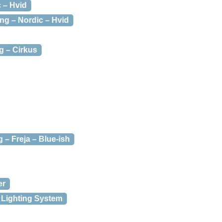
 – Hvid
ng – Nordic – Hvid
g – Cirkus
 – Freja – Blue-ish
er
D Lighting System