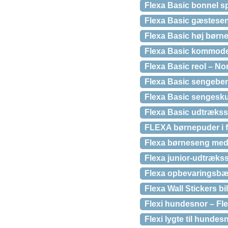
Flexa Basic bonnel s
Flexa Basic gæstesen
Flexa Basic høj børn
Flexa Basic kommode
Flexa Basic reol – No
Flexa Basic sengeben,
Flexa Basic sengeskuf
Flexa Basic udtrækss
FLEXA børnepuder i fo
Flexa børneseng med 
Flexa junior-udtræks
Flexa opbevaringsbæn
Flexa Wall Stickers b
Flexi hundesnor – Flex
Flexi lygte til hunde