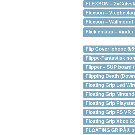
FLEXSON – 2xGulvsta
Flexson – Vægbeslag 
Flexson – Wallmount
Flick emâup – Vinder
Flip Cover Iphone 6/6
Flippe-Fantastisk no
Flipper – SUP board /
Flipping Death (Dow
Floating Grip Led Wir
Floating Grip Ninten
Floating Grip Playst
Floating Grip PS VR G
Floating Grip Xbox C
FLOATING GRIPÂ® besl