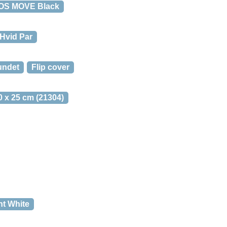
NOS MOVE Black
Hvid Par
undet
Flip cover
0 x 25 cm (21304)
nt White