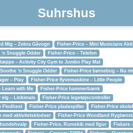
Suhrshus
ed Mig – Zebra Gåvogn
Fisher-Price – Mini Musicians Akti
e ‘n Snuggle Odder
Fisher-Price – Telefon
tstæppe – Activity City Gym to Jumbo Play Mat
 Soothe ‘n Snuggle Odder
Fisher-Price børnebog – Nu rim
ager – Play
Fisher-Price flyvemaskine – Little People
– Learn with Me
Fisher-Price hammerbænk
v elg – Linkimals
Fisher-Price legetøjscontroller
e Flodhest
Fisher-Price pladespiller
Fisher-Price skole
 med aktivitetsklodser
Fisher-Price Woodland Ryglænst
 hundehvalp
Fisher-Price, Rumskib med figur
Fiskars