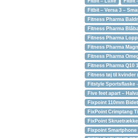
Fitbit – Luxe
Fitbi
Fitbit – Versa 3 – Sm
Fitness Pharma Baldri
Fitness Pharma Blåbæ
Fitness Pharma Loppe
Fitness Pharma Magne
Fitness Pharma Omega
Fitness Pharma Q10 1
Fitness tøj til kvinder 
Fitstyle Sportsflaske 
Five feet apart – Hal
Fixpoint 110mm Bide
FixPoint Crimptang T
FixPoint Skruetrække
Fixpoint Smartphone 