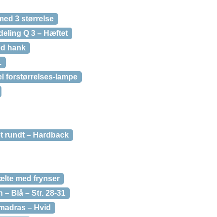
med 3 størrelse
deling Q 3 – Hæftet
ed hank
.
el forstørrelses-lampe
et rundt – Hardback
bælte med frynser
n – Blå – Str. 28-31
madras – Hvid