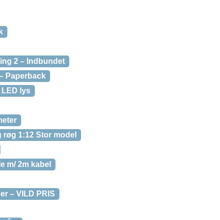
k
ing 2 – Indbundet
 – Paperback
l LED lys
meter
 røg 1:12 Stor model
le m/ 2m kabel
er – VILD PRIS