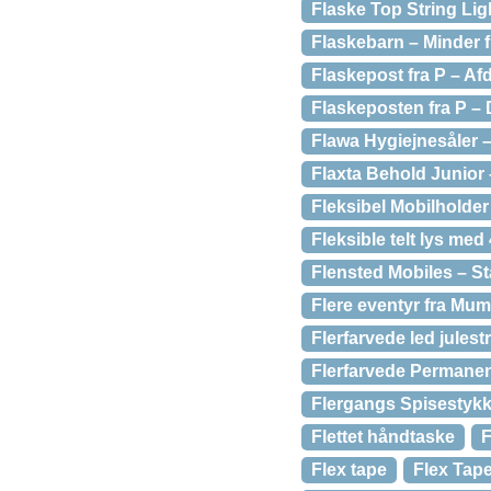
Flaske Top String Lig
Flaskebarn – Minder f
Flaskepost fra P – Af
Flaskeposten fra P –
Flawa Hygiejnesåler –
Flaxta Behold Junior 
Fleksibel Mobilholder
Fleksible telt lys med 
Flensted Mobiles – St
Flere eventyr fra Mu
Flerfarvede led jules
Flerfarvede Permanen
Flergangs Spisestykk
Flettet håndtaske
F
Flex tape
Flex Tape