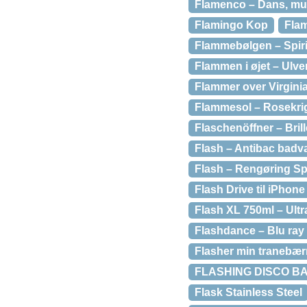
Flamenco – Dans, mu
Flamingo Kop
Flam
Flammebølgen – Spirit
Flammen i øjet – Ulve
Flammer over Virgini
Flammesol – Rosekri
Flaschenöffner – Bril
Flash – Antibac badv
Flash – Rengøring Sp
Flash Drive til iPhone 
Flash XL 750ml – Ult
Flashdance – Blu ray
Flasher min tranebær
FLASHING DISCO BA
Flask Stainless Steel