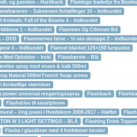
sik, og passion – Hardback
Flamingo badedyr fra Best
mebæreren – Saksernes fortællinger 10 – Indbundet
 Animals: Fall of the Beasts 4 – Indbundet
ridderne 1 – Indbundet
Flammen Og Citronen Bd
a – DVD
Flammernes farve – Vi ses deroppe 2 – Indbunde
gene 4 – Indbundet
Flannel blanket 125×150 turquoise
le Med Oplukker – hvid
Flasebørste – Blå
ærelse spray mod snavs & kalk 500ml
ray Natural 500ml French Soap aroma
i forskellige størrelser
ra power universal rengøringsspray
Flashback
Flashba
Flashdrive til smartphone
mund – Ung poesi i Hvedekorn 2008-2017 – Hæftet
Flash
TON W 3 LIGHT SETTINGS – BLÅ
Flashing Drink Topper
Flaske / glasåbner med 4 funktioner bicolor