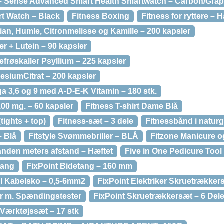
t – Sense Advanced Smart Health Smartwatch – Carbon/Grap
art Watch – Black
Fitness Boxing
Fitness for ryttere – 
an, Humle, Citronmelisse og Kamille – 200 kapsler
r + Lutein – 90 kapsler
frøskaller Psyllium – 225 kapsler
siumCitrat – 200 kapsler
 3,6 og 9 med A-D-E-K Vitamin – 180 stk.
00 mg. – 60 kapsler
Fitness T-shirt Dame Blå
(tights + top)
Fitness-sæt – 3 dele
Fitnessbånd i natu
– Blå
Fitstyle Svømmebriller – BLÅ
Fitzone Manicure 
vanden meters afstand – Hæftet
Five in One Pedicure Tool
tang
FixPoint Bidetang – 160 mm
il Kabelsko – 0,5-6mm2
FixPoint Elektriker Skruetrækkers
r m. Spændingstester
FixPoint Skruetrækkersæt – 6 Del
Værktøjssæt – 17 stk