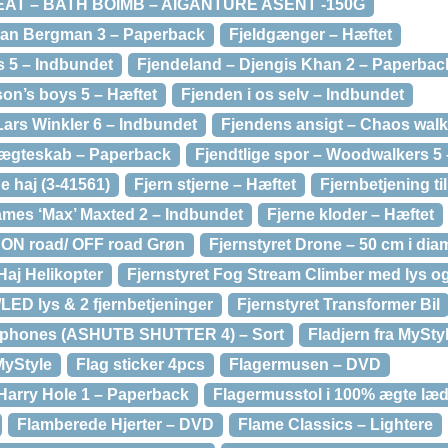
EAT – BATH BOIMB – AIGANTURE ASENT -150G
ian Bergman 3 – Paperback
Fjeldgænger – Hæftet
s 5 – Indbundet
Fjendeland – Djengis Khan 2 – Paperbac
on’s boys 5 – Hæftet
Fjenden i os selv – Indbundet
Lars Winkler 6 – Indbundet
Fjendens ansigt – Chaos walk
 ægteskab – Paperback
Fjendtlige spor – Woodwalkers 5
 haj (3-41561)
Fjern stjerne – Hæftet
Fjernbetjening ti
James ‘Max’ Maxted 2 – Indbundet
Fjerne kloder – Hæftet
l ON road/ OFF road Grøn
Fjernstyret Drone – 50 cm i dia
Haj Helikopter
Fjernstyret Fog Stream Climber med lys og
/LED lys & 2 fjernbetjeninger
Fjernstyret Transformer Bil
artphones (ASHUTB SHUTTER 4) – Sort
Fladjern fra MySty
 MyStyle
Flag sticker 4pcs
Flagermusen – DVD
arry Hole 1 – Paperback
Flagermusstol i 100% ægte læd
Flamberede Hjerter – DVD
Flame Classics – Lightere