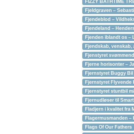
FIZZY BATHTIME TR
Fjeldgraven – Sebast
Fjendeblod – Vildhek
Fjendeland – Henders
Fjenden iblandt os – 
Fjendskab, venskab,
Fjenstyret svømmende
Fjerne horisonter – 
Fjernstyret Buggy Bi
Fjernstyret Flyvende 
Fjernstyret stuntbil m
Fjernudløser til Sm
Fladjern i kvalitet fra
Flagermusmanden – H
Flags Of Our Fathers