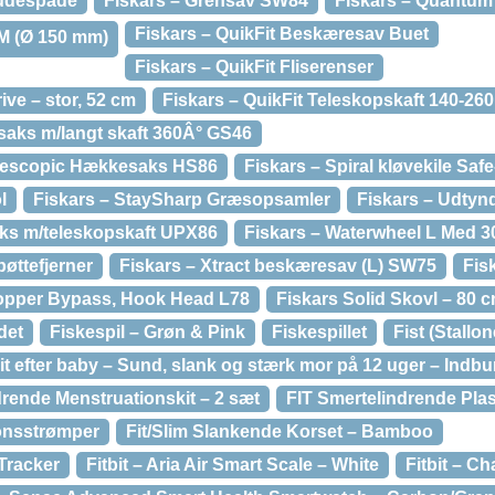
audespade
Fiskars – Grensav SW84
Fiskars – Quantu
Fiskars – QuikFit Beskæresav Buet
¢ M (Ø 150 mm)
Fiskars – QuikFit Fliserenser
ive – stor, 52 cm
Fiskars – QuikFit Teleskopskaft 140-26
saks m/langt skaft 360Â° GS46
Telescopic Hækkesaks HS86
Fiskars – Spiral kløvekile Safe
l
Fiskars – StaySharp Græsopsamler
Fiskars – Udtyn
aks m/teleskopskaft UPX86
Fiskars – Waterwheel L Med 
øttefjerner
Fiskars – Xtract beskæresav (L) SW75
Fis
opper Bypass, Hook Head L78
Fiskars Solid Skovl – 80 
det
Fiskespil – Grøn & Pink
Fiskespillet
Fist (Stallo
it efter baby – Sund, slank og stærk mor på 12 uger – Indb
drende Menstruationskit – 2 sæt
FIT Smertelindrende Plaste
onsstrømper
Fit/Slim Slankende Korset – Bamboo
 Tracker
Fitbit – Aria Air Smart Scale – White
Fitbit – C