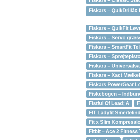
Fiskars – Classic St
Fiskars – QuikDrillâ
Fiskars – QuikFit Løvr
Fiskars – Servo græs
Fiskars – SmartFit 
Fiskars – Sprøjtepisto
Fiskars – Universals
Fiskars – Xact Mælkeb
Fiskars PowerGear L
Fiskebogen – Indbun
Fistful Of Lead; A
F
FIT Ladyfit Smertelin
Fit x Slim Kompressi
Fitbit – Ace 2 Fitness