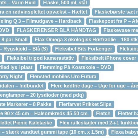
hts – Varm Hvid
Flaske, 500 ml, stål
ra en rødvinsplettet opvækst – Hæftet
Flaskebørste sæt 
deling Q 3 – Filmudgave – Hardback
Flaskepost fra P – Af
 DVD
FLASKERENSER BLÅ HÅNDTAG
Flaskevase m
 8 par Small
Flax-Omega 3 økologisk Hørfrøolie – 180 stk
– Rygskjold – Blå (S)
Fleksibel Bits Forlænger
Fleksib
Fleksibel tripod kamerastativ
Fleksibelt iPhone cover
4led lys i plast
Flemming På Kostskole – DVD
arry Night
Flensted mobiles Uro Futura
midalen – Indbundet
Flere kødfrie dage – Uge for uge – år
trenglamper – 20 lysdioder (med pdq)
te Markører – 8 Pakke
Flerfarvet Prikket Slips
e 90 x 45 cm – Halsomkreds 45-50 cm.
Fletch
Flettet 
lettet Picnic Køletaske
Flex rulleskøjter med 2-i-1 funktio
 – stærk vandtæt gummi tape (10 cm. x 1.5m)
Flexa baby