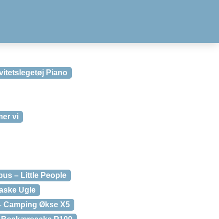
vitetslegetøj Piano
er vi
bus – Little People
aske Ugle
 – Camping Økse X5