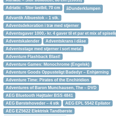
Adriatic – Stor lastbil, 70 cm
âDunderklumpen
Advantik Albuestok – 1 stk.
Adventsdekoration i træ med stjerner
Adventsgaver 1000,- kr. 4 gaver til et par et mix af spisel
Adventskalender
Adventskrans i dåse
Adventsstage med stjerner i sort metal
Adventure Flashback Blast!
Adventure Games: Monochrome (Engelsk)
Adventure Goods Oppusteligt Badedyr – Enhjørning
Adventure Time: Pirates of the Enchiridion
Adventures of Baron Munchausen, The – DVD
AEG Bluetooth Højttaler BSS 4841
AEG Børstehoveder – 4 stk
AEG EPL 5542 Epilator
AEG EZ5622 Elektrisk Tandbørste