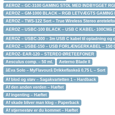
AEROZ – GC-3100 GAMING STOL MED INDBYGGET RG
AEROZ – GM-1000 BLACK – RGB LETVÆGTS GAMING
AEROZ – TWS-122 Sort – True Wireless Stereo øretelefon
AEROZ – USBC-100 BLACK – USB C KABEL- 100CMâ (S
AEROZ – USBC-300 – 3m USB C kabel til opladning og d
AEROZ – USBE-150 – USB FORLÆNGERKABEL – 150 
AEROZ- EAR-120 – STEREO ØRETEEFONER
Aesculus comp. – 50 ml.
Aeterno Blade II
âEva Solo – MyFlavourâ Drikkeflaskeâ 0,75 L – Sort
Af blod og støv – Sagakvartetten 1 – Hardback
Af den anden verden – Hæftet
Af ingenting – Hæftet
Af skade bliver man klog – Paperback
Af stjernestøv er du kommet – Hæftet