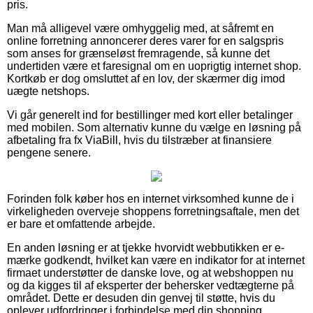
pris.
Man må alligevel være omhyggelig med, at såfremt en
online forretning annoncerer deres varer for en salgspris
som anses for grænseløst fremragende, så kunne det
undertiden være et faresignal om en uoprigtig internet shop.
Kortkøb er dog omsluttet af en lov, der skærmer dig imod
uægte netshops.
Vi går generelt ind for bestillinger med kort eller betalinger
med mobilen. Som alternativ kunne du vælge en løsning på
afbetaling fra fx ViaBill, hvis du tilstræber at finansiere
pengene senere.
Forinden folk køber hos en internet virksomhed kunne de i
virkeligheden overveje shoppens forretningsaftale, men det
er bare et omfattende arbejde.
En anden løsning er at tjekke hvorvidt webbutikken er e-
mærke godkendt, hvilket kan være en indikator for at internet
firmaet understøtter de danske love, og at webshoppen nu
og da kigges til af eksperter der behersker vedtægterne på
området. Dette er desuden din genvej til støtte, hvis du
oplever udfordringer i forbindelse med din shopping.