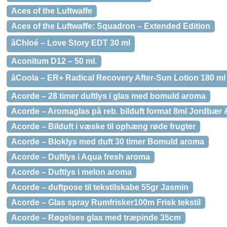
Aces of the Luftwaffe
Aces of the Luftwaffe: Squadron – Extended Edition
âChloé – Love Story EDT 30 ml
Aconitum D12 – 50 ml.
âCoola – ER+ Radical Recovery After-Sun Lotion 180 ml
Acorde – 28 timer duftlys i glas med bomuld aroma
Acorde – Aromaglas på reb. bilduft format 8ml Jordbær
Acorde – Bilduft i væske til ophæng røde frugter
Acorde – Bloklys med duft 30 timer Bomuld aroma
Acorde – Duftlys i Aqua fresh aroma
Acorde – Duftlys i melon aroma
Acorde – duftpose til tekstilskabe 55gr Jasmin
Acorde – Glas spray Rumfrisker100m Frisk tekstil
Acorde – Røgelses glas med træpinde 35cm