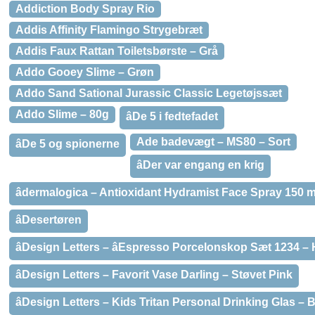
Addiction Body Spray Rio
Addis Affinity Flamingo Strygebræt
Addis Faux Rattan Toiletsbørste – Grå
Addo Gooey Slime – Grøn
Addo Sand Sational Jurassic Classic Legetøjssæt
Addo Slime – 80g
âDe 5 i fedtefadet
Ade badevægt – MS80 – Sort
âDe 5 og spionerne
âDer var engang en krig
âdermalogica – Antioxidant Hydramist Face Spray 150 m
âDesertøren
âDesign Letters – âEspresso Porcelonskop Sæt 1234 – 
âDesign Letters – Favorit Vase Darling – Støvet Pink
âDesign Letters – Kids Tritan Personal Drinking Glas – 