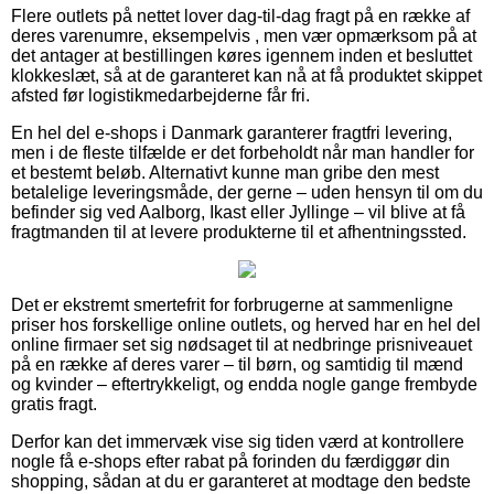
Flere outlets på nettet lover dag-til-dag fragt på en række af
deres varenumre, eksempelvis , men vær opmærksom på at
det antager at bestillingen køres igennem inden et besluttet
klokkeslæt, så at de garanteret kan nå at få produktet skippet
afsted før logistikmedarbejderne får fri.
En hel del e-shops i Danmark garanterer fragtfri levering,
men i de fleste tilfælde er det forbeholdt når man handler for
et bestemt beløb. Alternativt kunne man gribe den mest
betalelige leveringsmåde, der gerne – uden hensyn til om du
befinder sig ved Aalborg, Ikast eller Jyllinge – vil blive at få
fragtmanden til at levere produkterne til et afhentningssted.
Det er ekstremt smertefrit for forbrugerne at sammenligne
priser hos forskellige online outlets, og herved har en hel del
online firmaer set sig nødsaget til at nedbringe prisniveauet
på en række af deres varer – til børn, og samtidig til mænd
og kvinder – eftertrykkeligt, og endda nogle gange frembyde
gratis fragt.
Derfor kan det immervæk vise sig tiden værd at kontrollere
nogle få e-shops efter rabat på forinden du færdiggør din
shopping, sådan at du er garanteret at modtage den bedste