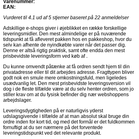
Varenummer:
EAN:
Vurderet til
4.1
ud af 5 stjerner baseret på
22
anmeldelser
Adskillige e-shops giver i øjeblikket en række forskellige
leveringsmidler. Den mest almindelige er på nuværende
tidspunkt at få afleveret pakken hos en pakkeshop, hvor du
selv kan afhente de nyindkøbte varer når det passer dig.
Denne er altså rigtig praktisk, samt ofte endda den mest
prisbevidste leveringsform ved køb af .
Du kunne omvendt påtænke at få ordren sendt hjem til din
privatadresse eller til dit arbejdes adresse. Fragttypen bliver
godt nok en smule mere omkostningsfuld, men ligeledes
usædvanlig let. Den mest prisbevidste leveringsversion vil
dog i de fleste tilfælde være at du selv henter ordren, som jo
stiller krav om at du fysisk befinder dig nær webshoppens
arbejdslager.
Leveringsdygtigheden på er naturligvis yderst
udslagsgivende i tilfælde af at man absolut skal bruge din
ordre inden for kort tid, og med det formål er det fuldkommen
fornuftigt at du ser nærmere på det forventede
leveringstidspunkt ved det relevante produkt.