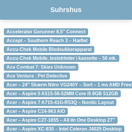
Suhrshus
Accelerator Gorunner 8,5″ Connect
Accept – Southern Reach 3 – Hæftet
Accu-Chek Mobile Blodsukkerapparat
Accu-Chek Mobile, teststrimler i kassette – 50 stk.
Ace Combat 7: Skies Unknown
Ace Ventura : Pet Detective
Acer – 24″ Skærm Nitro VG240Y – Sort – 1 ms AMD Fre
Acer – Aspire 5 A515-56-52MM Core i5 8GB 512GB
Acer – Aspire 7 A715-41G-R53Q – Nordic Layout
Acer – Aspire C24-963 AIO
Acer – Aspire C27-1655 – All iIn One Desktop 27″
Acer – Aspire XC-830 – Intel Celeron J4025 Desktop