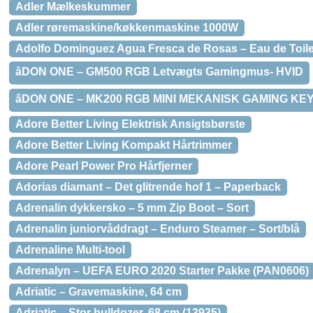
Adler Mælkeskummer
Adler røremaskine/køkkenmaskine 1000W
Adolfo Dominguez Agua Fresca de Rosas – Eau de Toil
âDON ONE – GM500 RGB Letvægts Gamingmus- HVID
âDON ONE – MK200 RGB MINI MEKANISK GAMING K
Adore Better Living Elektrisk Ansigtsbørste
Adore Better Living Kompakt Hårtrimmer
Adore Pearl Power Pro Hårfjerner
Adorias diamant – Det glitrende hof 1 – Paperback
Adrenalin dykkersko – 5 mm Zip Boot – Sort
Adrenalin juniorvåddragt – Enduro Steamer – Sort/blå
Adrenaline Multi-tool
Adrenalyn – UEFA EURO 2020 Starter Pakke (PAN0606)
Adriatic – Gravemaskine, 64 cm
Adriatic – Stor bulldozer, 68 cm (13935)