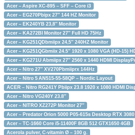
Acer – Aspire XC-895 – SFF – Core i3
Acer – EG270Pbipx 27″ 144 HZ Monitor
Acer – EK240YB 23,8″ Monitor
Acer – KA272BI Monitor 27″ Full HD 75Hz
Acer – KG251QDbmiipx 24,5″ 240HZ Monitor
Acer – KG251QGbmiix 24.5″ 1920 x 1080 VGA (HD-15) H
Acer – KG271U Abmiipx 27″ 2560 x 1440 HDMI DisplayP
Acer – Nitro 27″ XV270Pbmiiprx 144Hz
Acer – Nitro 5 AN515-55-58QP – Nordic Layout
ACER – Nitro RG241Y Pbiipx 23.8 1920 x 1080 HDMI Dis
Acer – Nitro VG240Y 23.8″
Acer – NITRO XZ272P Monitor 27″
Acer – Predator Orion 5000 P05-615s Desktop RTX 3080
Acer – TC-1660 Core i5-11400F 8GB 512 GTX1650 4GB
Acerola pulver, C-vitamin Ø – 100 g.