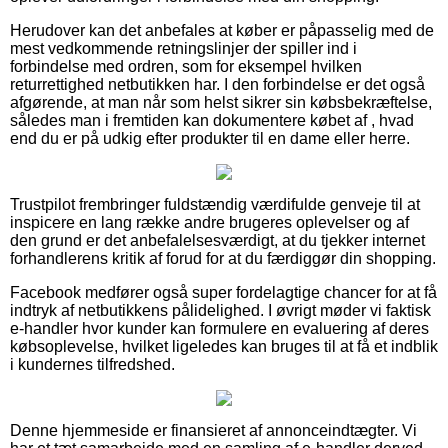
Herudover kan det anbefales at køber er påpasselig med de
mest vedkommende retningslinjer der spiller ind i
forbindelse med ordren, som for eksempel hvilken
returrettighed netbutikken har. I den forbindelse er det også
afgørende, at man når som helst sikrer sin købsbekræftelse,
således man i fremtiden kan dokumentere købet af , hvad
end du er på udkig efter produkter til en dame eller herre.
Trustpilot frembringer fuldstændig værdifulde genveje til at
inspicere en lang række andre brugeres oplevelser og af
den grund er det anbefalelsesværdigt, at du tjekker internet
forhandlerens kritik af forud for at du færdiggør din shopping.
Facebook medfører også super fordelagtige chancer for at få
indtryk af netbutikkens pålidelighed. I øvrigt møder vi faktisk
e-handler hvor kunder kan formulere en evaluering af deres
købsoplevelse, hvilket ligeledes kan bruges til at få et indblik
i kundernes tilfredshed.
Denne hjemmeside er finansieret af annonceindtægter. Vi