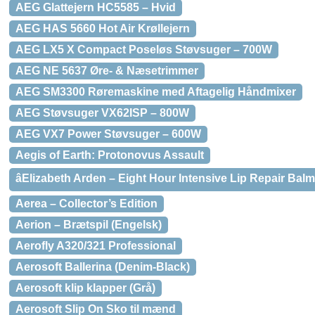
AEG Glattejern HC5585 – Hvid
AEG HAS 5660 Hot Air Krøllejern
AEG LX5 X Compact Poseløs Støvsuger – 700W
AEG NE 5637 Øre- & Næsetrimmer
AEG SM3300 Røremaskine med Aftagelig Håndmixer
AEG Støvsuger VX62ISP – 800W
AEG VX7 Power Støvsuger – 600W
Aegis of Earth: Protonovus Assault
âElizabeth Arden – Eight Hour Intensive Lip Repair Balm
Aerea – Collector’s Edition
Aerion – Brætspil (Engelsk)
Aerofly A320/321 Professional
Aerosoft Ballerina (Denim-Black)
Aerosoft klip klapper (Grå)
Aerosoft Slip On Sko til mænd