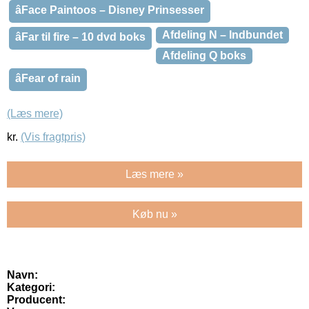
âFace Paintoos – Disney Prinsesser
Afdeling N – Indbundet
âFar til fire – 10 dvd boks
Afdeling Q boks
âFear of rain
(Læs mere)
kr.
(Vis fragtpris)
Læs mere »
Køb nu »
Navn:
Kategori:
Producent: