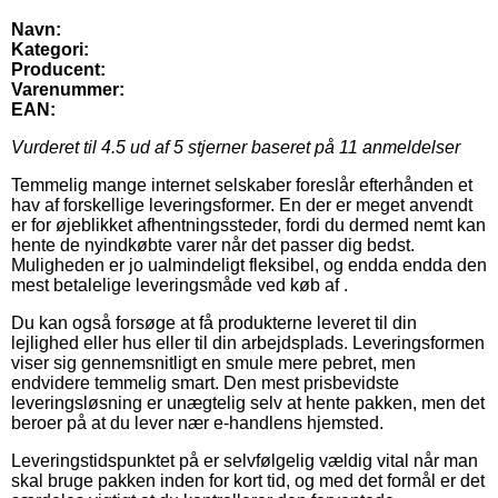
Navn:
Kategori:
Producent:
Varenummer:
EAN:
Vurderet til
4.5
ud af 5 stjerner baseret på
11
anmeldelser
Temmelig mange internet selskaber foreslår efterhånden et
hav af forskellige leveringsformer. En der er meget anvendt
er for øjeblikket afhentningssteder, fordi du dermed nemt kan
hente de nyindkøbte varer når det passer dig bedst.
Muligheden er jo ualmindeligt fleksibel, og endda endda den
mest betalelige leveringsmåde ved køb af .
Du kan også forsøge at få produkterne leveret til din
lejlighed eller hus eller til din arbejdsplads. Leveringsformen
viser sig gennemsnitligt en smule mere pebret, men
endvidere temmelig smart. Den mest prisbevidste
leveringsløsning er unægtelig selv at hente pakken, men det
beroer på at du lever nær e-handlens hjemsted.
Leveringstidspunktet på er selvfølgelig vældig vital når man
skal bruge pakken inden for kort tid, og med det formål er det