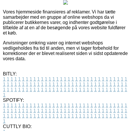
Vores hjemmeside finansieres af reklamer. Vi har tætte
samarbejder med en gruppe af online webshops da vi
publicerer butikkernes varer, og indhenter godtgørelse i
tilfælde af at en af de besøgende på vores website fuldfører
et køb.
Anvisninger omkring varer og internet webshops
vedligeholdes fra tid til anden, men vi tager forbehold for
korrektioner der er blevet realiseret siden vi sidst opdaterede
vores data.
BITLY:
1
1
1
1
1
1
1
1
1
1
1
1
1
1
1
1
1
1
1
1
1
1
1
1
1
1
1
1
1
1
1
1
1
1
1
1
1
1
1
1
1
1
1
1
1
1
1
1
1
1
1
1
1
1
1
1
1
1
1
1
1
1
1
1
1
1
1
1
1
1
1
1
1
1
1
1
1
1
1
1
1
1
1
1
1
1
1
1
1
1
1
1
1
1
1
1
1
1
1
1
SPOTIFY:
1
1
1
1
1
1
1
1
1
1
1
1
1
1
1
1
1
1
1
1
1
1
1
1
1
1
1
1
1
1
1
1
1
1
1
1
1
1
1
1
1
1
1
1
1
1
1
1
1
1
1
1
1
1
1
1
1
1
1
1
1
1
1
1
1
1
1
1
1
1
1
1
1
1
1
1
1
1
1
1
1
1
1
1
1
1
1
1
1
1
1
1
1
1
1
1
1
1
1
1
CUTTLY BIO: