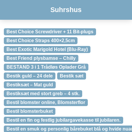
Suhrshus
Best Choice Screwdriver + 11 Bit-plugs
Best Choice Straps 400×2,5cm
Best Exotic Marigold Hotel (Blu-Ray)
Best Friend plysbamse – Chilly
BESTAND 3 i 1 Trådløs Oplader Grå
Bestik guld – 24 dele
Bestik sæt
Bestiksæt – Mat guld
Bestiksæt med stort greb – 4 stk.
Bestil blomster online, Blomsterflor
Bestil blomsterbuket
Bestil en fin og festlig jubilargavekasse til jubilaren.
Bestil en smuk og personlig bårebuket blå og hvide nua