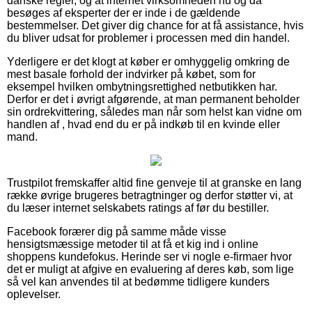
danske regler, og at internet virksomheden nu og da
besøges af eksperter der er inde i de gældende
bestemmelser. Det giver dig chance for at få assistance, hvis
du bliver udsat for problemer i processen med din handel.
Yderligere er det klogt at køber er omhyggelig omkring de
mest basale forhold der indvirker på købet, som for
eksempel hvilken ombytningsrettighed netbutikken har.
Derfor er det i øvrigt afgørende, at man permanent beholder
sin ordrekvittering, således man når som helst kan vidne om
handlen af , hvad end du er på indkøb til en kvinde eller
mand.
Trustpilot fremskaffer altid fine genveje til at granske en lang
række øvrige brugeres betragtninger og derfor støtter vi, at
du læser internet selskabets ratings af før du bestiller.
Facebook forærer dig på samme måde visse
hensigtsmæssige metoder til at få et kig ind i online
shoppens kundefokus. Herinde ser vi nogle e-firmaer hvor
det er muligt at afgive en evaluering af deres køb, som lige
så vel kan anvendes til at bedømme tidligere kunders
oplevelser.