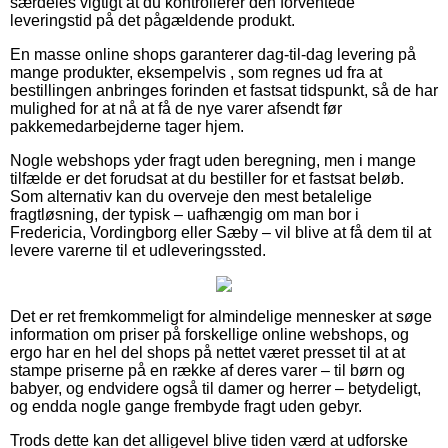
særdeles vigtigt at du kontrollerer den forventede
leveringstid på det pågældende produkt.
En masse online shops garanterer dag-til-dag levering på
mange produkter, eksempelvis , som regnes ud fra at
bestillingen anbringes forinden et fastsat tidspunkt, så de har
mulighed for at nå at få de nye varer afsendt før
pakkemedarbejderne tager hjem.
Nogle webshops yder fragt uden beregning, men i mange
tilfælde er det forudsat at du bestiller for et fastsat beløb.
Som alternativ kan du overveje den mest betalelige
fragtløsning, der typisk – uafhængig om man bor i
Fredericia, Vordingborg eller Sæby – vil blive at få dem til at
levere varerne til et udleveringssted.
Det er ret fremkommeligt for almindelige mennesker at søge
information om priser på forskellige online webshops, og
ergo har en hel del shops på nettet været presset til at at
stampe priserne på en række af deres varer – til børn og
babyer, og endvidere også til damer og herrer – betydeligt,
og endda nogle gange frembyde fragt uden gebyr.
Trods dette kan det alligevel blive tiden værd at udforske