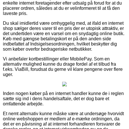
enkelte internet foretagender efter udsalg på forud for at du
placerer ordren, således at du er velinformeret til at få den
laveste pris.
Du skal imidlertid være omhyggelig med, at ifald en internet
shop sælger deres varer til en pris der er utopisk attraktiv, er
det undertiden være en varsel om en snydagtig online butik.
Køb med gængse betalingskort er på den anden side
indbefattet af Indsigelsesordningen, hvilket beskytter dig
som køber overfor bedrageriske netbutikker.
Vi anbefaler kortbestillinger eller MobilePay. Som en
alternativ mulighed kunne du drage fordel af et tilbud fra
f.eks. ViaBill, forudsat du gerne vil klare pengene over flere
uger.
Inden nogen køber på en internet handler kunne de i reglen
sætte sig ind i dens handelsaftale, det er dog bare et
omfattende arbejde.
Et nemt alternativ kunne måske være at undersøge hvorvidt
online webshoppen er medlem af e-mærke ordningen, da
det er en påvisning af at internet forhandleren forsvarer de